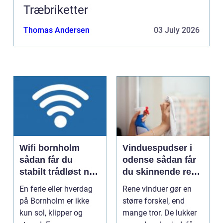
Træbriketter
Thomas Andersen
03 July 2026
Wifi bornholm
Vinduespudser i
sådan får du
odense sådan får
stabilt trådløst net
du skinnende rene
på klippeøen
ruder året rundt
En ferie eller hverdag
Rene vinduer gør en
på Bornholm er ikke
større forskel, end
kun sol, klipper og
mange tror. De lukker