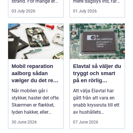
strand. For mange er
mere dagslys ind, får
en stabil intern...
hjem og erhvervs...
03 July 2026
01 July 2026
Mobil reparation
Elavtal så väljer du
aalborg sådan
tryggt och smart
vælger du det rette
på en rörlig
værksted
elmarknad
Når mobilen går i
Att välja Elavtal har
stykker, haster det ofte.
gått från att vara en
Skærmen er flækket,
snabb kryssruta till ett
lyden hakker, eller
av hushållets
batteriet løber ...
viktigaste ekonom...
30 June 2026
07 June 2026