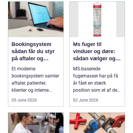
Bookingsystem
Ms fuger til
sådan får du styr
vinduer og døre:
på aftaler og
sådan vælger og
arbejdsgange
bruger du dem
Et moderne
MS-baserede
rigtigt
bookingsystem samler
fugemasser har på få
aftaler, patienter,
år fået en stærk
klienter og interne
position som et af de
arbejdsgange ét sted. I
mest alsidige valg til
05 June 2026
02 June 2026
sund...
vindu...