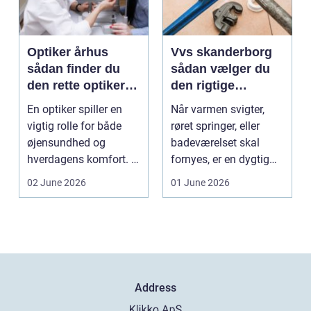
Optiker århus
Vvs skanderborg
sådan finder du
sådan vælger du
den rette optiker i
den rigtige
byen
installatør
En optiker spiller en
Når varmen svigter,
vigtig rolle for både
røret springer, eller
øjensundhed og
badeværelset skal
hverdagens komfort. I
fornyes, er en dygtig
en by som Aarhus, h...
VVS-installatør gu...
02 June 2026
01 June 2026
Address