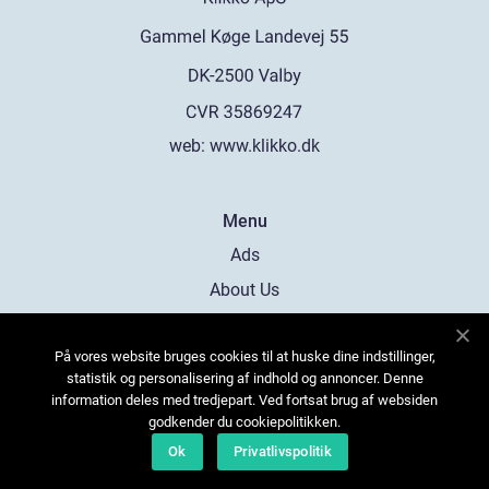
web:
www.klikko.dk
Menu
Ads
About Us
Cookies
På vores website bruges cookies til at huske dine indstillinger,
Contact
statistik og personalisering af indhold og annoncer. Denne
Sitemap
information deles med tredjepart. Ved fortsat brug af websiden
godkender du cookiepolitikken.
Ok
Privatlivspolitik