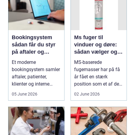
Bookingsystem
Ms fuger til
sådan får du styr
vinduer og døre:
på aftaler og
sådan vælger og
arbejdsgange
bruger du dem
Et moderne
MS-baserede
rigtigt
bookingsystem samler
fugemasser har på få
aftaler, patienter,
år fået en stærk
klienter og interne
position som et af de
arbejdsgange ét sted. I
mest alsidige valg til
05 June 2026
02 June 2026
sund...
vindu...