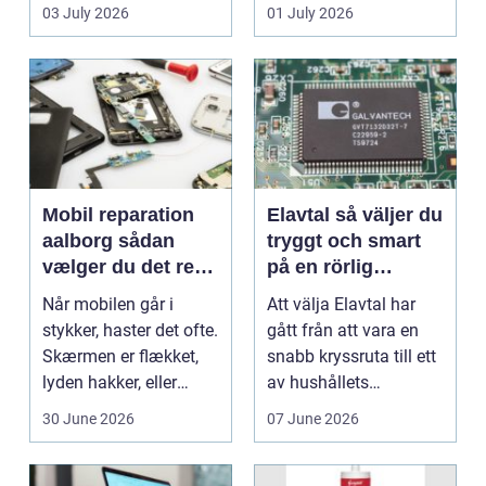
en stabil intern...
hjem og erhvervs...
03 July 2026
01 July 2026
Mobil reparation
Elavtal så väljer du
aalborg sådan
tryggt och smart
vælger du det rette
på en rörlig
værksted
elmarknad
Når mobilen går i
Att välja Elavtal har
stykker, haster det ofte.
gått från att vara en
Skærmen er flækket,
snabb kryssruta till ett
lyden hakker, eller
av hushållets
batteriet løber ...
viktigaste ekonom...
30 June 2026
07 June 2026