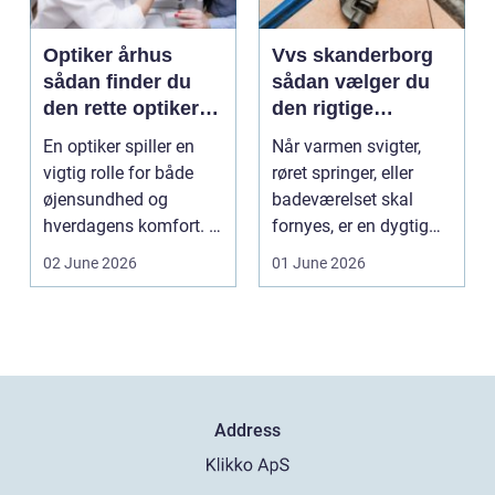
Optiker århus
Vvs skanderborg
sådan finder du
sådan vælger du
den rette optiker i
den rigtige
byen
installatør
En optiker spiller en
Når varmen svigter,
vigtig rolle for både
røret springer, eller
øjensundhed og
badeværelset skal
hverdagens komfort. I
fornyes, er en dygtig
en by som Aarhus, h...
VVS-installatør gu...
02 June 2026
01 June 2026
Address