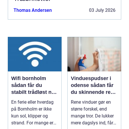
Thomas Andersen
03 July 2026
Wifi bornholm
Vinduespudser i
sådan får du
odense sådan får
stabilt trådløst net
du skinnende rene
på klippeøen
ruder året rundt
En ferie eller hverdag
Rene vinduer gør en
på Bornholm er ikke
større forskel, end
kun sol, klipper og
mange tror. De lukker
strand. For mange er
mere dagslys ind, får