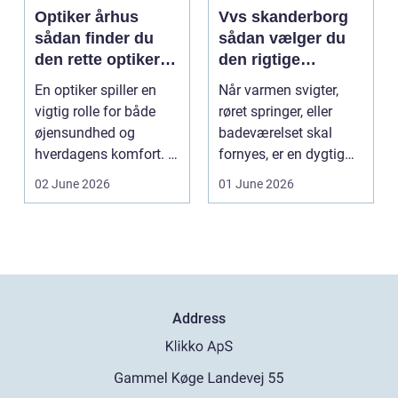
Optiker århus
Vvs skanderborg
sådan finder du
sådan vælger du
den rette optiker i
den rigtige
byen
installatør
En optiker spiller en
Når varmen svigter,
vigtig rolle for både
røret springer, eller
øjensundhed og
badeværelset skal
hverdagens komfort. I
fornyes, er en dygtig
en by som Aarhus, h...
VVS-installatør gu...
02 June 2026
01 June 2026
Address