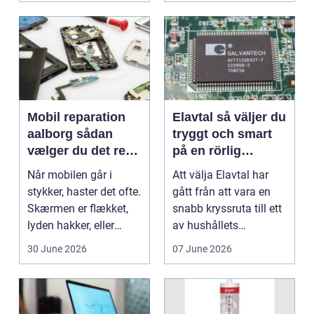
Mobil reparation
Elavtal så väljer du
aalborg sådan
tryggt och smart
vælger du det rette
på en rörlig
værksted
elmarknad
Når mobilen går i
Att välja Elavtal har
stykker, haster det ofte.
gått från att vara en
Skærmen er flækket,
snabb kryssruta till ett
lyden hakker, eller
av hushållets
batteriet løber ...
viktigaste ekonom...
30 June 2026
07 June 2026