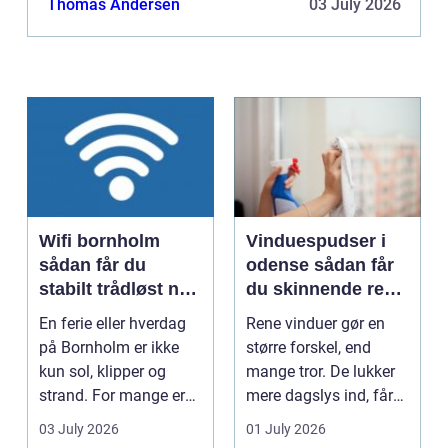
Thomas Andersen
03 July 2026
Wifi bornholm
Vinduespudser i
sådan får du
odense sådan får
stabilt trådløst net
du skinnende rene
på klippeøen
ruder året rundt
En ferie eller hverdag
Rene vinduer gør en
på Bornholm er ikke
større forskel, end
kun sol, klipper og
mange tror. De lukker
strand. For mange er
mere dagslys ind, får
en stabil intern...
hjem og erhvervs...
03 July 2026
01 July 2026