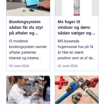
Bookingsystem
Ms fuger til
sådan får du styr
vinduer og døre:
på aftaler og
sådan vælger og
arbejdsgange
bruger du dem
Et moderne
MS-baserede
rigtigt
bookingsystem samler
fugemasser har på få
aftaler, patienter,
år fået en stærk
klienter og interne
position som et af de
arbejdsgange ét sted. I
mest alsidige valg til
05 June 2026
02 June 2026
sund...
vindu...