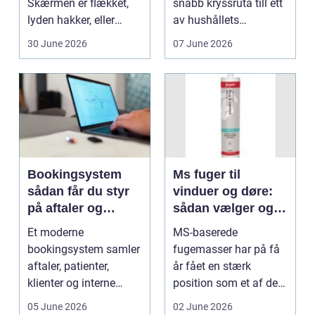
Skærmen er flækket,
snabb kryssruta till ett
lyden hakker, eller
av hushållets
batteriet løber ...
viktigaste ekonom...
30 June 2026
07 June 2026
Bookingsystem
Ms fuger til
sådan får du styr
vinduer og døre:
på aftaler og
sådan vælger og
arbejdsgange
bruger du dem
Et moderne
MS-baserede
rigtigt
bookingsystem samler
fugemasser har på få
aftaler, patienter,
år fået en stærk
klienter og interne
position som et af de
arbejdsgange ét sted. I
mest alsidige valg til
05 June 2026
02 June 2026