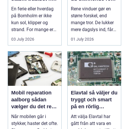
på klippeøen
ruder året rundt
En ferie eller hverdag
Rene vinduer gør en
på Bornholm er ikke
større forskel, end
kun sol, klipper og
mange tror. De lukker
strand. For mange er
mere dagslys ind, får
en stabil intern...
hjem og erhvervs...
03 July 2026
01 July 2026
Mobil reparation
Elavtal så väljer du
aalborg sådan
tryggt och smart
vælger du det rette
på en rörlig
værksted
elmarknad
Når mobilen går i
Att välja Elavtal har
stykker, haster det ofte.
gått från att vara en