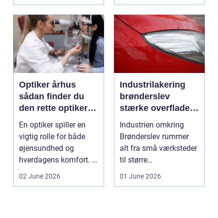
sund...
vindu...
Optiker århus
Industrilakering
sådan finder du
brønderslev
den rette optiker i
stærke overflader
byen
til industri og
En optiker spiller en
Industrien omkring
erhverv
vigtig rolle for både
Brønderslev rummer
øjensundhed og
alt fra små værksteder
hverdagens komfort. I
til større
en by som Aarhus, h...
produktionsvirksomhe
02 June 2026
01 June 2026
der. Fæl...