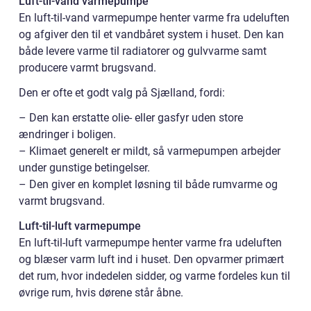
Luft-til-vand varmepumpe
En luft-til-vand varmepumpe henter varme fra udeluften
og afgiver den til et vandbåret system i huset. Den kan
både levere varme til radiatorer og gulvvarme samt
producere varmt brugsvand.
Den er ofte et godt valg på Sjælland, fordi:
– Den kan erstatte olie- eller gasfyr uden store
ændringer i boligen.
– Klimaet generelt er mildt, så varmepumpen arbejder
under gunstige betingelser.
– Den giver en komplet løsning til både rumvarme og
varmt brugsvand.
Luft-til-luft varmepumpe
En luft-til-luft varmepumpe henter varme fra udeluften
og blæser varm luft ind i huset. Den opvarmer primært
det rum, hvor indedelen sidder, og varme fordeles kun til
øvrige rum, hvis dørene står åbne.