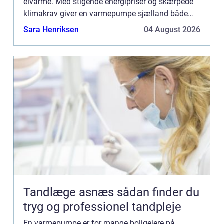
elvarme. Med stigende energipriser og skærpede
klimakrav giver en varmepumpe sjælland både
lavere varmeregning og et mindre C...
Sara Henriksen
04 August 2026
Tandlæge asnæs sådan finder du
tryg og professionel tandpleje
En varmepumpe er for mange boligejere på