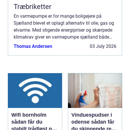
Træbriketter
En varmepumpe er for mange boligejere på
Sjælland blevet et oplagt alternativ til olie, gas og
elvarme. Med stigende energipriser og skærpede
klimakrav giver en varmepumpe sjælland både
lavere varmeregning og et mindre C...
Thomas Andersen
03 July 2026
Wifi bornholm
Vinduespudser i
sådan får du
odense sådan får
stabilt trådløst net
du skinnende rene