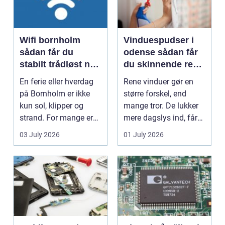
Wifi bornholm
Vinduespudser i
sådan får du
odense sådan får
stabilt trådløst net
du skinnende rene
på klippeøen
ruder året rundt
En ferie eller hverdag
Rene vinduer gør en
på Bornholm er ikke
større forskel, end
kun sol, klipper og
mange tror. De lukker
strand. For mange er
mere dagslys ind, får
en stabil intern...
hjem og erhvervs...
03 July 2026
01 July 2026