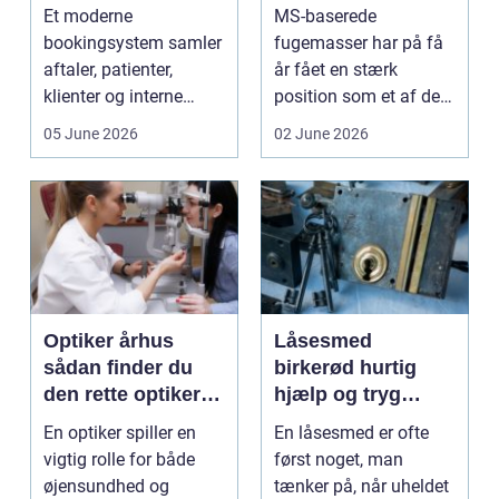
arbejdsgange
bruger du dem
Et moderne
MS-baserede
rigtigt
bookingsystem samler
fugemasser har på få
aftaler, patienter,
år fået en stærk
klienter og interne
position som et af de
arbejdsgange ét sted. I
mest alsidige valg til
05 June 2026
02 June 2026
sund...
vindu...
Optiker århus
Låsesmed
sådan finder du
birkerød hurtig
den rette optiker i
hjælp og tryg
byen
sikring af hjem og
En optiker spiller en
En låsesmed er ofte
virksomhed
vigtig rolle for både
først noget, man
øjensundhed og
tænker på, når uheldet