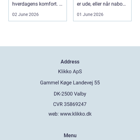
hverdagens komfort. I
er ude, eller når naboen
en by som Aarhus, h...
har haft indbru...
02 June 2026
01 June 2026
Address
web:
www.klikko.dk
Menu