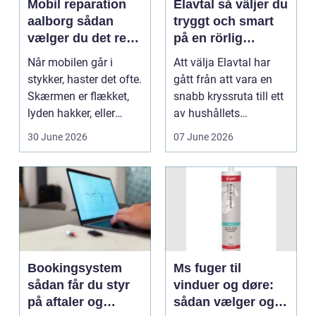
Mobil reparation
Elavtal så väljer du
aalborg sådan
tryggt och smart
vælger du det rette
på en rörlig
værksted
elmarknad
Når mobilen går i
Att välja Elavtal har
stykker, haster det ofte.
gått från att vara en
Skærmen er flækket,
snabb kryssruta till ett
lyden hakker, eller
av hushållets
batteriet løber ...
viktigaste ekonom...
30 June 2026
07 June 2026
Bookingsystem
Ms fuger til
sådan får du styr
vinduer og døre:
på aftaler og
sådan vælger og