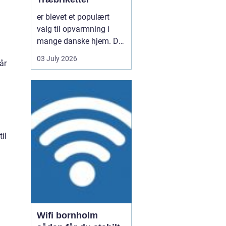
er blevet et populært
valg til opvarmning i
mange danske hjem. De
er nemme at håndtere,
03 July 2026
år
giver en høj varme og
kan være en mere
ensartet varmekilde end
almindeligt brænde.
Samtidig kan de udnytte
resttræ fra træindustrien,
il
som ellers ville gå til
spil...
Wifi bornholm