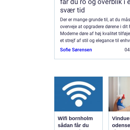
får du ro og overblik i 
svær tid
Der er mange grunde til, at du mås
overveje at opgradere dørene i dit
Moderne døre af høj kvalitet tilføj
et strejf af stil og elegance til enh
ejendom, men de tilbyder også en
Sofie Sørensen
04
praktiske fordele, som kan gøre dit 
Wifi bornholm
Vindue
sådan får du
odense såd