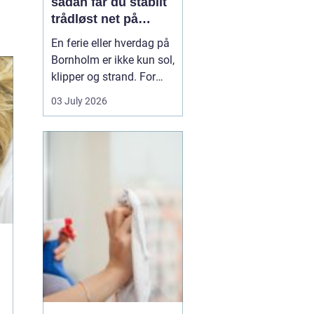
sådan får du stabilt
trådløst net på
klippeøen
En ferie eller hverdag på
Bornholm er ikke kun sol,
klipper og strand. For
mange er en stabil
03 July 2026
internetforbindelse
blevet lige så vigtig som
strøm og vand. Uanset
om du arbejder på
afstand, streamer film i
sommerhuset eller driver
en mindre virksomhed...