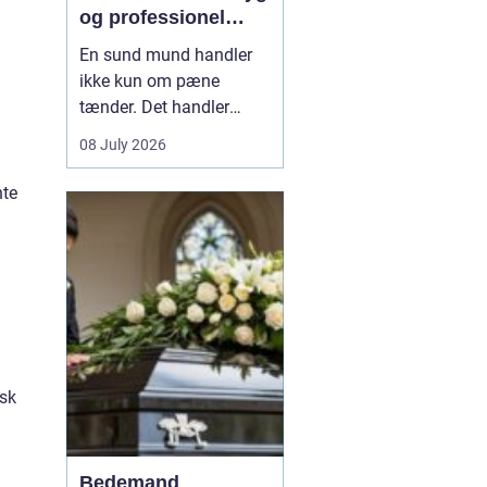
og professionel
tandpleje
En sund mund handler
ikke kun om pæne
tænder. Det handler
også om at kunne spise
08 July 2026
uden smerter, tale frit og
smile uden at være
nte
bekymret. For mange i
og omkring Asnæs kan
det dog være en
udfordring at finde den
rette tandlæge, især hvis
man har haft d...
isk
Bedemand