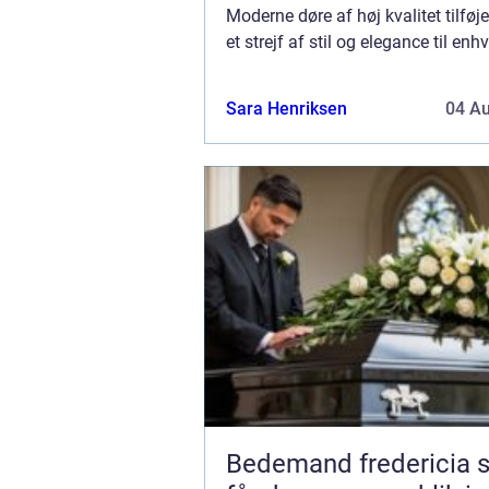
Moderne døre af høj kvalitet tilføj
et strejf af stil og elegance til enh
ejendom, men de tilbyder også en
praktiske fordele, som kan gøre dit 
Sara Henriksen
04 A
Bedemand fredericia sådan