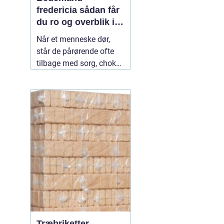
fredericia sådan får
du ro og overblik i
en svær tid
Når et menneske dør,
står de pårørende ofte
tilbage med sorg, chok
og mange spørgsmål.
Hvad skal gøres først?
Hvem kontakter man?
Hvordan skaber man en
afsked, som føles rigtig?
Her spiller en lokal
04
July 2026
Træbriketter