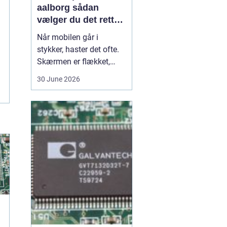
aalborg sådan
vælger du det rette
værksted
Når mobilen går i
stykker, haster det ofte.
Skærmen er flækket,
lyden hakker, eller
30 June 2026
batteriet løber tør alt for
hurtigt. I en by som
Aalborg er der flere
værksteder at vælge
imellem, og det kan være
svært at gennemskue,
hvem der faktisk leverer
god k...