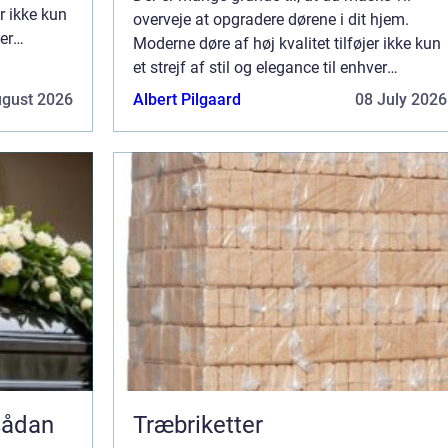
er ikke kun
overveje at opgradere dørene i dit hjem.
ver
Moderne døre af høj kvalitet tilføjer ikke kun
 række
et strejf af stil og elegance til enhver
liv m...
ejendom, men de tilbyder også en række
ugust 2026
Albert Pilgaard
08 July 2026
praktiske fordele, som kan gøre dit liv m...
Træbriketter