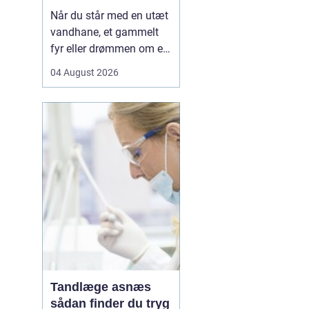
Når du står med en utæt
vandhane, et gammelt
fyr eller drømmen om et
nyt badeværelse, kan en
04 August 2026
dygtig VVSer være
forskellen på en hurtig
løsning og en dyr
langtidsskade. I Viborg
og omegn findes der
mange fagfolk, men
hvordan sikrer du dig, at
du vælge...
Tandlæge asnæs
sådan finder du tryg