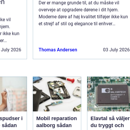
en
Der er mange grunde til, at du måske vil
overveje at opgradere dørene i dit hjem.
Moderne døre af høj kvalitet tilføjer ikke kun
ke vil
et strejf af stil og elegance til enhver
 hjem.
ejendom, men de tilbyder også en række
er ikke kun
praktiske fordele, som kan gøre dit liv m...
ver
 række
 July 2026
Thomas Andersen
03 July 2026
liv m...
spudser i
Mobil reparation
Elavtal så väljer
an
aalborg sådan
du tryggt och