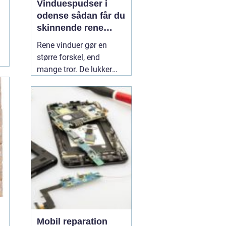
Vinduespudser i
odense sådan får du
skinnende rene
ruder året rundt
Rene vinduer gør en
større forskel, end
mange tror. De lukker
mere dagslys ind, får
hjem og
erhvervsbygninger til at
fremstå velholdte og
giver et bedre indeklima.
Flere boligejere og
virksomheder vælger
derfor at bruge en
professionel
01 July
2026
Mobil reparation