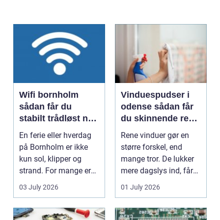
Wifi bornholm
Vinduespudser i
sådan får du
odense sådan får
stabilt trådløst net
du skinnende rene
på klippeøen
ruder året rundt
En ferie eller hverdag
Rene vinduer gør en
på Bornholm er ikke
større forskel, end
kun sol, klipper og
mange tror. De lukker
strand. For mange er
mere dagslys ind, får
en stabil intern...
hjem og erhvervs...
03 July 2026
01 July 2026