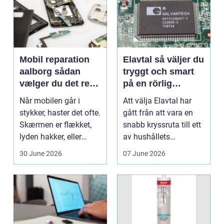
Mobil reparation
Elavtal så väljer du
aalborg sådan
tryggt och smart
vælger du det rette
på en rörlig
værksted
elmarknad
Når mobilen går i
Att välja Elavtal har
stykker, haster det ofte.
gått från att vara en
Skærmen er flækket,
snabb kryssruta till ett
lyden hakker, eller
av hushållets
batteriet løber ...
viktigaste ekonom...
30 June 2026
07 June 2026