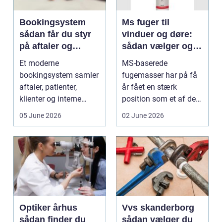
Bookingsystem
Ms fuger til
sådan får du styr
vinduer og døre:
på aftaler og
sådan vælger og
arbejdsgange
bruger du dem
Et moderne
MS-baserede
rigtigt
bookingsystem samler
fugemasser har på få
aftaler, patienter,
år fået en stærk
klienter og interne
position som et af de
arbejdsgange ét sted. I
mest alsidige valg til
05 June 2026
02 June 2026
sund...
vindu...
Optiker århus
Vvs skanderborg
sådan finder du
sådan vælger du