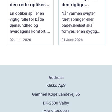
den rette optiker i
den rigtige
byen
installatør
En optiker spiller en
Når varmen svigter,
vigtig rolle for både
røret springer, eller
øjensundhed og
badeværelset skal
hverdagens komfort. I
fornyes, er en dygtig
en by som Aarhus, h...
VVS-installatør gu...
02 June 2026
01 June 2026
Address