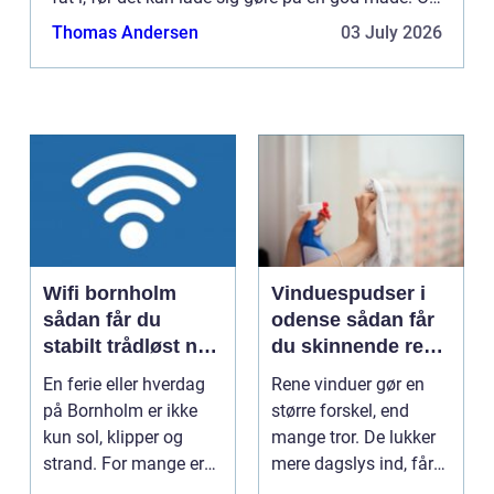
det drejer sig ikke (bare) om kvaliteten af det, for
Thomas Andersen
03 July 2026
...
Wifi bornholm
Vinduespudser i
sådan får du
odense sådan får
stabilt trådløst net
du skinnende rene
på klippeøen
ruder året rundt
En ferie eller hverdag
Rene vinduer gør en
på Bornholm er ikke
større forskel, end
kun sol, klipper og
mange tror. De lukker
strand. For mange er
mere dagslys ind, får
en stabil intern...
hjem og erhvervs...