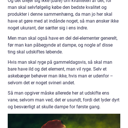
Og det drejer sig ikke (bare) om kvaliteten af det, for
man skal selvfølgelig købe den bedste kvalitet og
produkter i denne sammenhæng, da man jo her skal
have at gøre med at indånde noget, så man ønsker ikke
noget ukurant, der sætter sig i ens indre.
Men man skal også have en del del-elementer generelt,
før man kan påbegynde at dampe, og nogle af disse
ting skal udskiftes løbende.
Hvis man skal ryge på gammeldagsvis, så skal man
bare have ild og det element, man vil ryge. Selv et
askebæger behøver man ikke, hvis man er udenfor –
selvom det er noget svineri andet.
Så man opgiver måske allerede her at udskifte ens
vane, selvom man ved, det er usundt, fordi det lyder dyrt
og besværligt at skulle dampe for første gang.