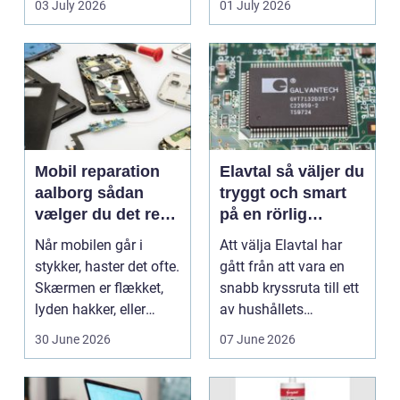
03 July 2026
01 July 2026
Mobil reparation
Elavtal så väljer du
aalborg sådan
tryggt och smart
vælger du det rette
på en rörlig
værksted
elmarknad
Når mobilen går i
Att välja Elavtal har
stykker, haster det ofte.
gått från att vara en
Skærmen er flækket,
snabb kryssruta till ett
lyden hakker, eller
av hushållets
batteriet løber ...
viktigaste ekonom...
30 June 2026
07 June 2026