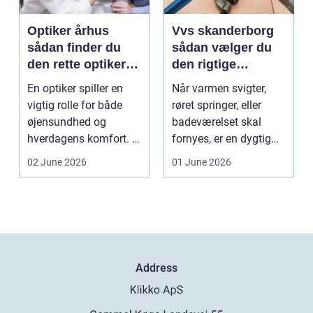
Optiker århus
Vvs skanderborg
sådan finder du
sådan vælger du
den rette optiker i
den rigtige
byen
installatør
En optiker spiller en
Når varmen svigter,
vigtig rolle for både
røret springer, eller
øjensundhed og
badeværelset skal
hverdagens komfort. I
fornyes, er en dygtig
en by som Aarhus, h...
VVS-installatør gu...
02 June 2026
01 June 2026
Address