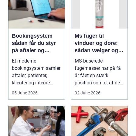
Bookingsystem
Ms fuger til
sådan får du styr
vinduer og døre:
på aftaler og
sådan vælger og
arbejdsgange
bruger du dem
Et moderne
MS-baserede
rigtigt
bookingsystem samler
fugemasser har på få
aftaler, patienter,
år fået en stærk
klienter og interne
position som et af de
arbejdsgange ét sted. I
mest alsidige valg til
05 June 2026
02 June 2026
sund...
vindu...