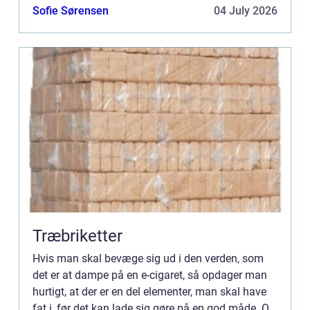
det drejer sig ikke (bare) om kvaliteten af det, for
Sofie Sørensen
04 July 2026
...
Træbriketter
Hvis man skal bevæge sig ud i den verden, som
det er at dampe på en e-cigaret, så opdager man
hurtigt, at der er en del elementer, man skal have
fat i, før det kan lade sig gøre på en god måde. Og