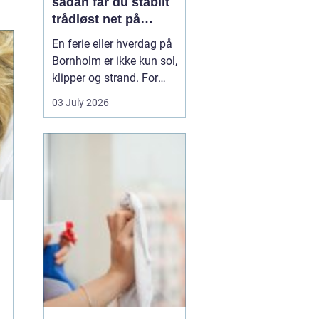
sådan får du stabilt
trådløst net på
klippeøen
En ferie eller hverdag på
Bornholm er ikke kun sol,
klipper og strand. For
mange er en stabil
03 July 2026
internetforbindelse
blevet lige så vigtig som
strøm og vand. Uanset
om du arbejder på
afstand, streamer film i
sommerhuset eller driver
en mindre virksomhed...