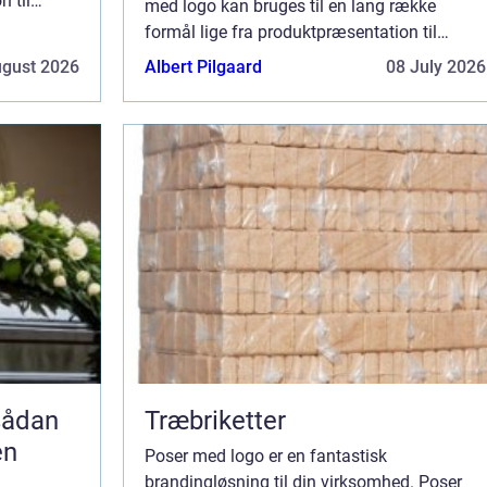
n til
med logo kan bruges til en lang række
en
formål lige fra produktpræsentation til
reklamere
festivaler til hverdagsbrug. Det er en
ugust 2026
Albert Pilgaard
08 July 2026
fantastisk måde at promovere og reklamere
for din virksomhe...
Træbriketter
en
Poser med logo er en fantastisk
brandingløsning til din virksomhed. Poser