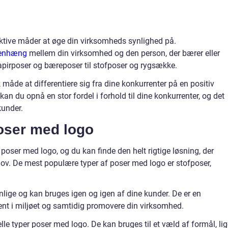
ktive måder at øge din virksomheds synlighed på.
menhæng
mellem din virksomhed og den person, der bærer eller
papirposer og bæreposer til stofposer og rygsække.
måde at differentiere sig fra dine konkurrenter på en positiv
an du opnå en stor fordel i forhold til dine konkurrenter, og det
kunder.
poser med logo
 poser med logo, og du kan finde den helt rigtige løsning, der
hov. De mest populære typer af poser med logo er stofposer,
lige og kan bruges igen og igen af dine kunder. De er en
nt i miljøet og samtidig promovere din virksomhed.
lle typer poser med logo. De kan bruges til et væld af formål, li