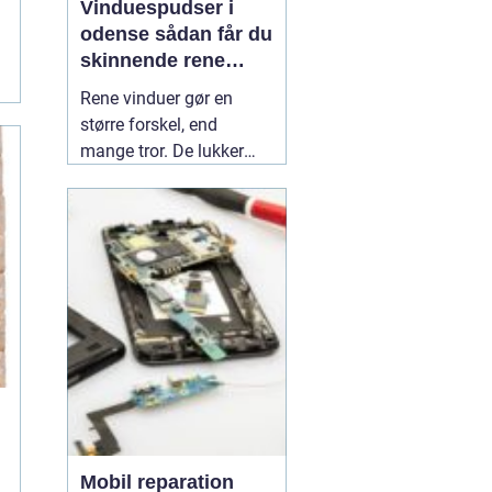
Vinduespudser i
odense sådan får du
skinnende rene
ruder året rundt
Rene vinduer gør en
større forskel, end
mange tror. De lukker
mere dagslys ind, får
hjem og
erhvervsbygninger til at
fremstå velholdte og
giver et bedre indeklima.
Flere boligejere og
virksomheder vælger
derfor at bruge en
professionel
01 July
2026
Mobil reparation