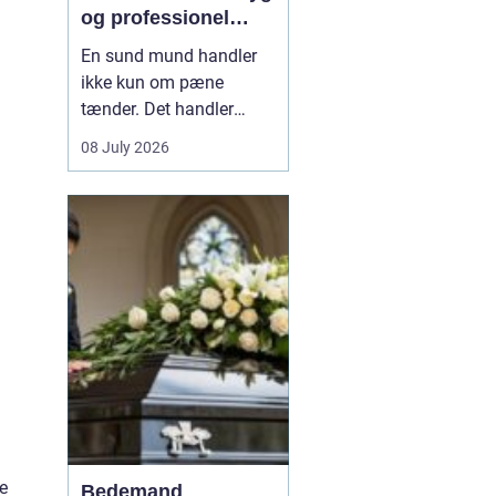
og professionel
tandpleje
En sund mund handler
ikke kun om pæne
tænder. Det handler
også om at kunne spise
08 July 2026
uden smerter, tale frit og
smile uden at være
bekymret. For mange i
og omkring Asnæs kan
det dog være en
udfordring at finde den
rette tandlæge, især hvis
man har haft d...
ge
Bedemand