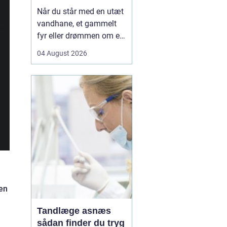
Når du står med en utæt
vandhane, et gammelt
fyr eller drømmen om et
nyt badeværelse, kan en
04 August 2026
dygtig VVSer være
forskellen på en hurtig
løsning og en dyr
langtidsskade. I Viborg
og omegn findes der
mange fagfolk, men
hvordan sikrer du dig, at
du vælge...
 en
Tandlæge asnæs
sådan finder du tryg