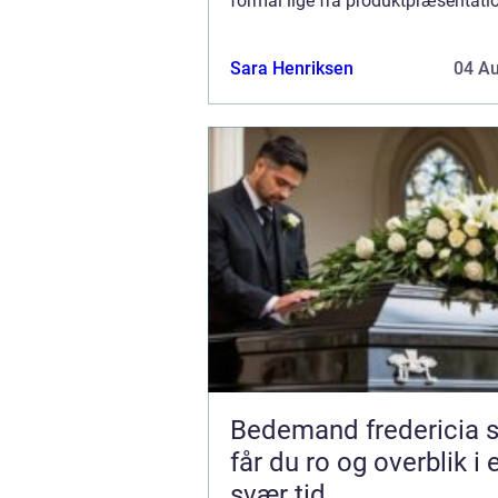
formål lige fra produktpræsentatio
festivaler til hverdagsbrug. Det er 
fantastisk måde at promovere og 
Sara Henriksen
04 A
for din virksomhe...
Bedemand fredericia sådan
får du ro og overblik i 
svær tid