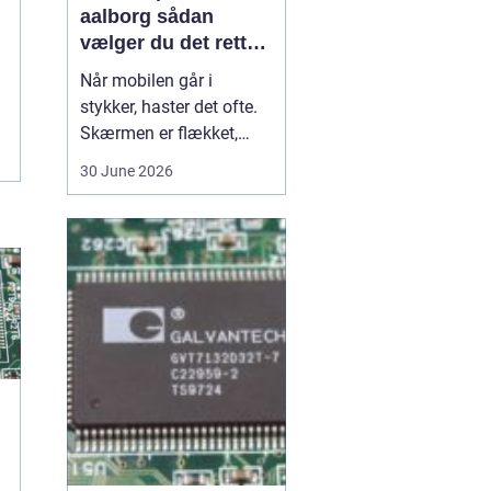
aalborg sådan
vælger du det rette
værksted
Når mobilen går i
stykker, haster det ofte.
Skærmen er flækket,
lyden hakker, eller
30 June 2026
batteriet løber tør alt for
hurtigt. I en by som
Aalborg er der flere
værksteder at vælge
imellem, og det kan være
svært at gennemskue,
hvem der faktisk leverer
god k...
d