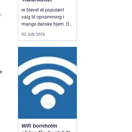
er blevet et populært
r
valg til opvarmning i
mange danske hjem. De
er nemme at håndtere,
03 July 2026
giver en høj varme og
kan være en mere
ensartet varmekilde end
almindeligt brænde.
Samtidig kan de udnytte
e
resttræ fra træindustrien,
som ellers ville gå til
spil...
Wifi bornholm