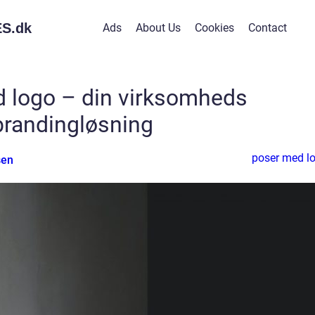
S.
dk
Ads
About Us
Cookies
Contact
 logo – din virksomheds
brandingløsning
poser med l
sen