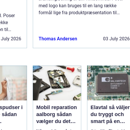
med logo kan bruges til en lang række
formål lige fra produktpræsentation til
d. Poser
festivaler til hverdagsbrug. Det er en
ække
fantastisk måde at promovere og reklamere
n til
for din virksomhe...
en
 July 2026
Thomas Andersen
03 July 2026
reklamere
spudser i
Mobil reparation
Elavtal så väljer
an
aalborg sådan
du tryggt och
vælger du det
smart på en
nde rene
rette værksted
rörlig elmarkna