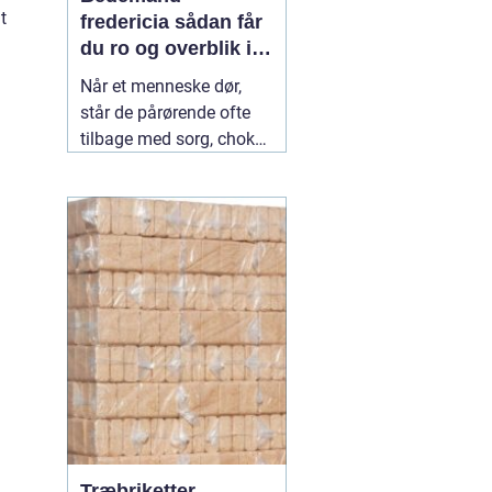
t
fredericia sådan får
du ro og overblik i
en svær tid
Når et menneske dør,
står de pårørende ofte
tilbage med sorg, chok
og mange spørgsmål.
Hvad skal gøres først?
Hvem kontakter man?
Hvordan skaber man en
afsked, som føles rigtig?
Her spiller en lokal
04
July 2026
Træbriketter