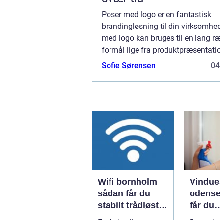
Poser med logo er en fantastisk
brandingløsning til din virksomhe
med logo kan bruges til en lang r
formål lige fra produktpræsentatio
festivaler til hverdagsbrug. Det er 
Sofie Sørensen
04
fantastisk måde at promovere og 
for din virksomhe...
Wifi bornholm
Vindue
sådan får du
odense såd
stabilt trådløst
får du
net på klippeøen
skinne