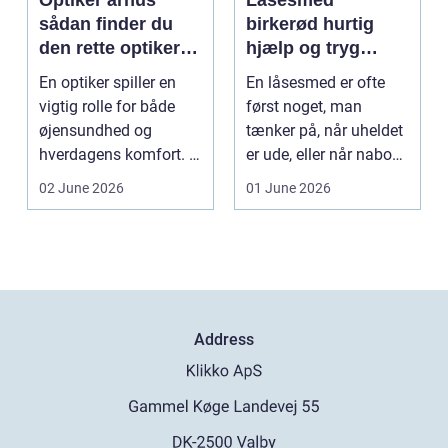
Optiker århus
Låsesmed
sådan finder du
birkerød hurtig
den rette optiker i
hjælp og tryg
byen
sikring af hjem og
En optiker spiller en
En låsesmed er ofte
virksomhed
vigtig rolle for både
først noget, man
øjensundhed og
tænker på, når uheldet
hverdagens komfort. I
er ude, eller når naboen
en by som Aarhus, h...
har haft indbru...
02 June 2026
01 June 2026
Address