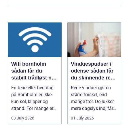
for at finde d...
Wifi bornholm
Vinduespudser i
sådan får du
odense sådan får
stabilt trådløst net
du skinnende rene
på klippeøen
ruder året rundt
En ferie eller hverdag
Rene vinduer gør en
på Bornholm er ikke
større forskel, end
kun sol, klipper og
mange tror. De lukker
strand. For mange er
mere dagslys ind, får
en stabil intern...
hjem og erhvervs...
03 July 2026
01 July 2026