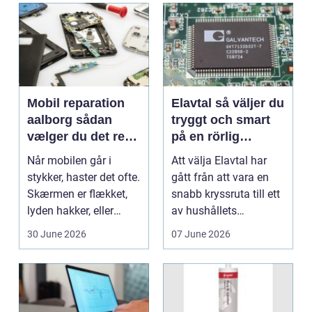
Mobil reparation
Elavtal så väljer du
aalborg sådan
tryggt och smart
vælger du det rette
på en rörlig
værksted
elmarknad
Når mobilen går i
Att välja Elavtal har
stykker, haster det ofte.
gått från att vara en
Skærmen er flækket,
snabb kryssruta till ett
lyden hakker, eller
av hushållets
batteriet løber ...
viktigaste ekonom...
30 June 2026
07 June 2026