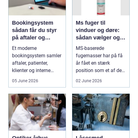
Bookingsystem
Ms fuger til
sådan får du styr
vinduer og døre:
på aftaler og
sådan vælger og
arbejdsgange
bruger du dem
Et moderne
MS-baserede
rigtigt
bookingsystem samler
fugemasser har på få
aftaler, patienter,
år fået en stærk
klienter og interne
position som et af de
arbejdsgange ét sted. I
mest alsidige valg til
05 June 2026
02 June 2026
sund...
vindu...