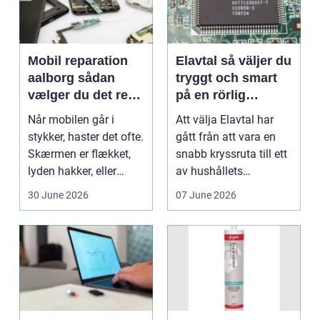
Mobil reparation
Elavtal så väljer du
aalborg sådan
tryggt och smart
vælger du det rette
på en rörlig
værksted
elmarknad
Når mobilen går i
Att välja Elavtal har
stykker, haster det ofte.
gått från att vara en
Skærmen er flækket,
snabb kryssruta till ett
lyden hakker, eller
av hushållets
batteriet løber ...
viktigaste ekonom...
30 June 2026
07 June 2026