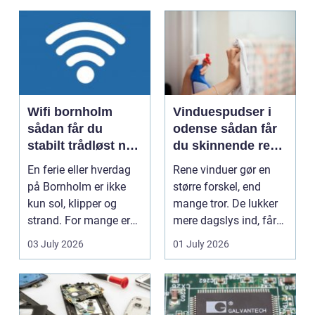
Wifi bornholm
Vinduespudser i
sådan får du
odense sådan får
stabilt trådløst net
du skinnende rene
på klippeøen
ruder året rundt
En ferie eller hverdag
Rene vinduer gør en
på Bornholm er ikke
større forskel, end
kun sol, klipper og
mange tror. De lukker
strand. For mange er
mere dagslys ind, får
en stabil intern...
hjem og erhvervs...
03 July 2026
01 July 2026