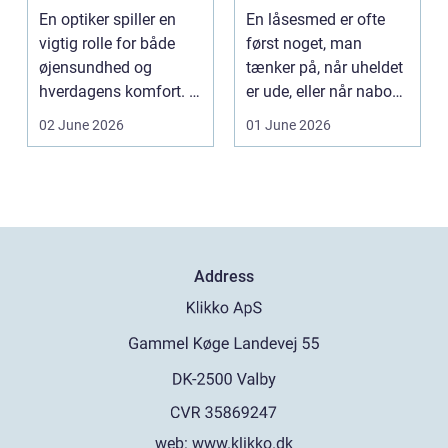
byen
sikring af hjem og
En optiker spiller en
En låsesmed er ofte
virksomhed
vigtig rolle for både
først noget, man
øjensundhed og
tænker på, når uheldet
hverdagens komfort. I
er ude, eller når naboen
en by som Aarhus, h...
har haft indbru...
02 June 2026
01 June 2026
Address
web:
www.klikko.dk