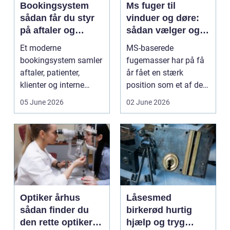
Bookingsystem
Ms fuger til
sådan får du styr
vinduer og døre:
på aftaler og
sådan vælger og
arbejdsgange
bruger du dem
Et moderne
MS-baserede
rigtigt
bookingsystem samler
fugemasser har på få
aftaler, patienter,
år fået en stærk
klienter og interne
position som et af de
arbejdsgange ét sted. I
mest alsidige valg til
05 June 2026
02 June 2026
sund...
vindu...
Optiker århus
Låsesmed
sådan finder du
birkerød hurtig
den rette optiker i
hjælp og tryg