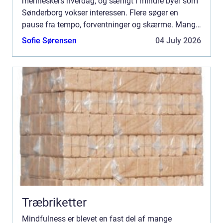
menneskers hverdag, og særligt i mindre byer som
Sønderborg vokser interessen. Flere søger en
pause fra tempo, forventninger og skærme. Mange
oplever, at mindfulness giver mere ro, bedre søvn
Sofie Sørensen
04 July 2026
og mindre stres...
Træbriketter
Mindfulness er blevet en fast del af mange