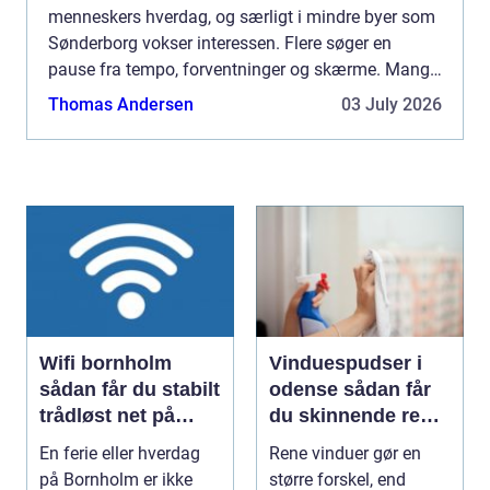
menneskers hverdag, og særligt i mindre byer som
Sønderborg vokser interessen. Flere søger en
pause fra tempo, forventninger og skærme. Mange
oplever, at mindfulness giver mere ro, bedre søvn
Thomas Andersen
03 July 2026
og mindre stres...
Wifi bornholm
Vinduespudser i
sådan får du stabilt
odense sådan får
trådløst net på
du skinnende rene
klippeøen
ruder året rundt
En ferie eller hverdag
Rene vinduer gør en
på Bornholm er ikke
større forskel, end