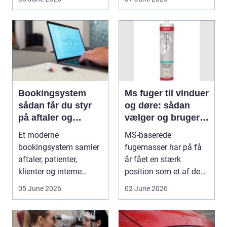
Bookingsystem
Ms fuger til vinduer
sådan får du styr
og døre: sådan
på aftaler og
vælger og bruger
arbejdsgange
du dem rigtigt
Et moderne
MS-baserede
bookingsystem samler
fugemasser har på få
aftaler, patienter,
år fået en stærk
klienter og interne
position som et af de
arbejdsgange ét sted. I
mest alsidige valg til
05 June 2026
02 June 2026
sund...
vindu...