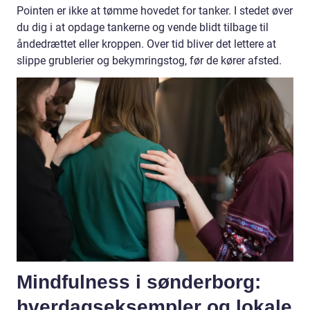
Pointen er ikke at tømme hovedet for tanker. I stedet øver
du dig i at opdage tankerne og vende blidt tilbage til
åndedrættet eller kroppen. Over tid bliver det lettere at
slippe grublerier og bekymringstog, før de kører afsted.
Mindfulness i sønderborg:
hverdagseksempler og lokale