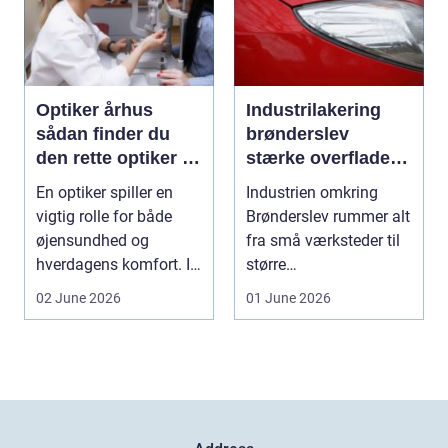
Optiker århus
Industrilakering
sådan finder du
brønderslev
den rette optiker i
stærke overflader
byen
til industri og
En optiker spiller en
Industrien omkring
erhverv
vigtig rolle for både
Brønderslev rummer alt
øjensundhed og
fra små værksteder til
hverdagens komfort. I
større
en by som Aarhus, h...
produktionsvirksomhed
02 June 2026
01 June 2026
er. Fæl...