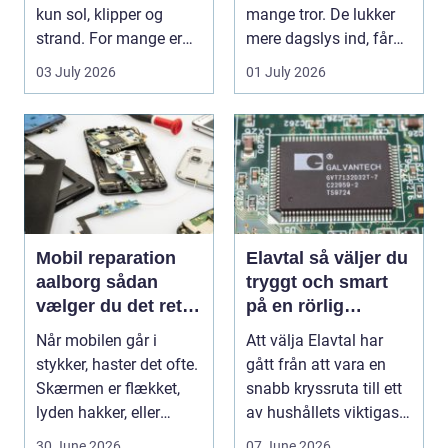
kun sol, klipper og
mange tror. De lukker
strand. For mange er
mere dagslys ind, får
en stabil intern...
hjem og erhvervs...
03 July 2026
01 July 2026
Mobil reparation
Elavtal så väljer du
aalborg sådan
tryggt och smart
vælger du det rette
på en rörlig
værksted
elmarknad
Når mobilen går i
Att välja Elavtal har
stykker, haster det ofte.
gått från att vara en
Skærmen er flækket,
snabb kryssruta till ett
lyden hakker, eller
av hushållets viktigaste
batteriet løber ...
ekonom...
30 June 2026
07 June 2026