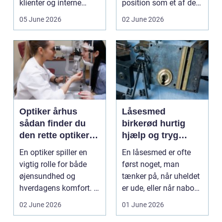
klienter og interne
position som et af de
arbejdsgange ét sted. I
mest alsidige valg til
05 June 2026
02 June 2026
sund...
vindu...
Optiker århus
Låsesmed
sådan finder du
birkerød hurtig
den rette optiker i
hjælp og tryg
byen
sikring af hjem og
En optiker spiller en
En låsesmed er ofte
virksomhed
vigtig rolle for både
først noget, man
øjensundhed og
tænker på, når uheldet
hverdagens komfort. I
er ude, eller når naboen
en by som Aarhus, h...
har haft indbru...
02 June 2026
01 June 2026