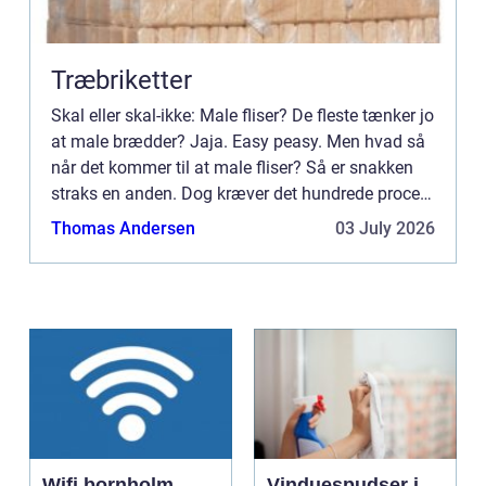
Træbriketter
Skal eller skal-ikke: Male fliser? De fleste tænker jo
at male brædder? Jaja. Easy peasy. Men hvad så
når det kommer til at male fliser? Så er snakken
straks en anden. Dog kræver det hundrede procent
research og koncentration at gå igang med det her
Thomas Andersen
03 July 2026
...
Wifi bornholm
Vinduespudser i