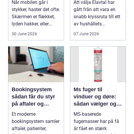
Når mobilen går i
Att välja Elavtal har
stykker, haster det ofte.
gått från att vara en
Skærmen er flækket,
snabb kryssruta till ett
lyden hakker, eller
av hushållets
batteriet løber ...
viktigaste ekonom...
30 June 2026
07 June 2026
Bookingsystem
Ms fuger til
sådan får du styr
vinduer og døre:
på aftaler og
sådan vælger og
arbejdsgange
bruger du dem
Et moderne
MS-baserede
rigtigt
bookingsystem samler
fugemasser har på få
aftaler, patienter,
år fået en stærk