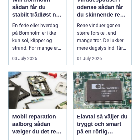
sådan får du
odense sådan får
stabilt trådløst net
du skinnende rene
på klippeøen
ruder året rundt
En ferie eller hverdag
Rene vinduer gør en
på Bornholm er ikke
større forskel, end
kun sol, klipper og
mange tror. De lukker
strand. For mange er
mere dagslys ind, får
en stabil intern...
hjem og erhvervs...
03 July 2026
01 July 2026
Mobil reparation
Elavtal så väljer du
aalborg sådan
tryggt och smart
vælger du det rette
på en rörlig
værksted
elmarknad