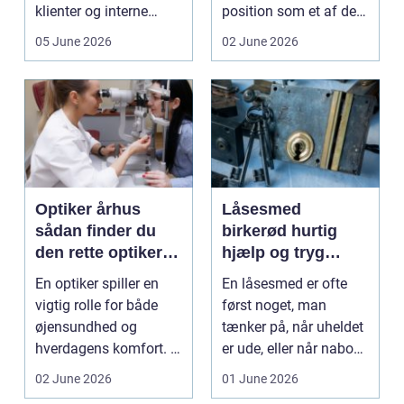
klienter og interne
position som et af de
arbejdsgange ét sted. I
mest alsidige valg til
05 June 2026
02 June 2026
sund...
vindu...
Optiker århus
Låsesmed
sådan finder du
birkerød hurtig
den rette optiker i
hjælp og tryg
byen
sikring af hjem og
En optiker spiller en
En låsesmed er ofte
virksomhed
vigtig rolle for både
først noget, man
øjensundhed og
tænker på, når uheldet
hverdagens komfort. I
er ude, eller når naboen
en by som Aarhus, h...
har haft indbru...
02 June 2026
01 June 2026