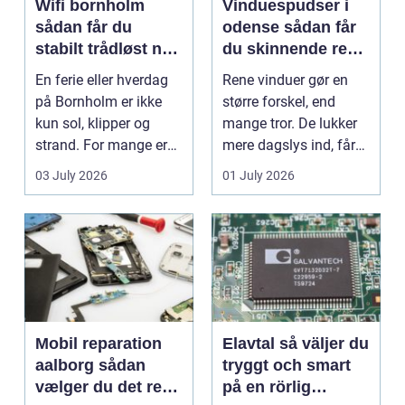
Wifi bornholm
Vinduespudser i
sådan får du
odense sådan får
stabilt trådløst net
du skinnende rene
på klippeøen
ruder året rundt
En ferie eller hverdag
Rene vinduer gør en
på Bornholm er ikke
større forskel, end
kun sol, klipper og
mange tror. De lukker
strand. For mange er
mere dagslys ind, får
en stabil intern...
hjem og erhvervs...
03 July 2026
01 July 2026
Mobil reparation
Elavtal så väljer du
aalborg sådan
tryggt och smart
vælger du det rette
på en rörlig