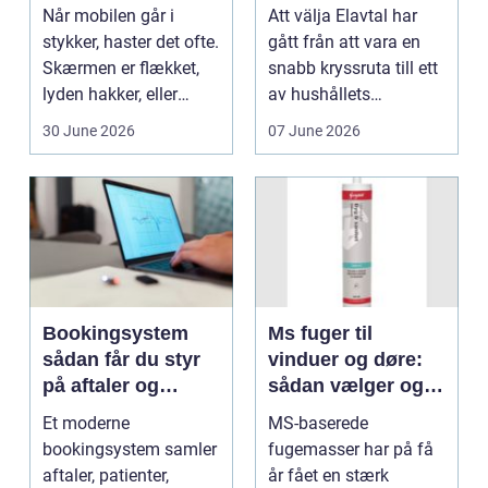
værksted
elmarknad
Når mobilen går i
Att välja Elavtal har
stykker, haster det ofte.
gått från att vara en
Skærmen er flækket,
snabb kryssruta till ett
lyden hakker, eller
av hushållets
batteriet løber ...
viktigaste ekonom...
30 June 2026
07 June 2026
Bookingsystem
Ms fuger til
sådan får du styr
vinduer og døre:
på aftaler og
sådan vælger og
arbejdsgange
bruger du dem
Et moderne
MS-baserede
rigtigt
bookingsystem samler
fugemasser har på få
aftaler, patienter,
år fået en stærk