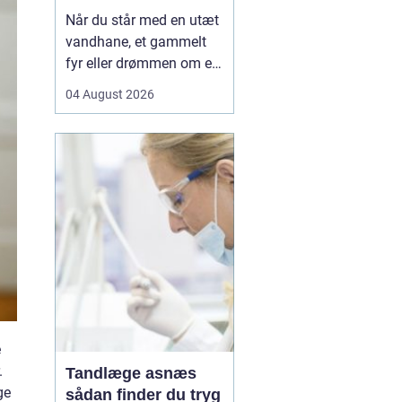
Når du står med en utæt
vandhane, et gammelt
fyr eller drømmen om et
nyt badeværelse, kan en
04 August 2026
dygtig VVSer være
forskellen på en hurtig
løsning og en dyr
langtidsskade. I Viborg
og omegn findes der
mange fagfolk, men
hvordan sikrer du dig, at
du vælge...
e
.
Tandlæge asnæs
ge
sådan finder du tryg