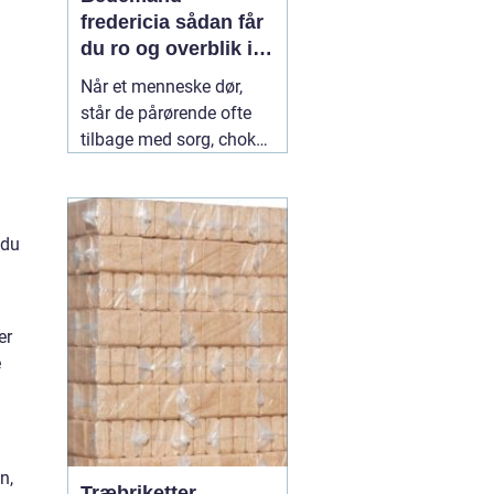
fredericia sådan får
du ro og overblik i
en svær tid
Når et menneske dør,
står de pårørende ofte
tilbage med sorg, chok
og mange spørgsmål.
Hvad skal gøres først?
Hvem kontakter man?
 du
Hvordan skaber man en
afsked, som føles rigtig?
Her spiller en lokal
04
July 2026
er
e
n,
Træbriketter