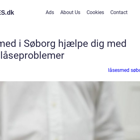
S.
dk
Ads
About Us
Cookies
Contact
med i Søborg hjælpe dig med
låseproblemer
låsesmed søb