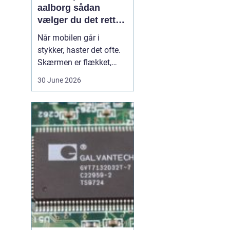
aalborg sådan
vælger du det rette
værksted
Når mobilen går i
stykker, haster det ofte.
Skærmen er flækket,
lyden hakker, eller
30 June 2026
batteriet løber tør alt for
hurtigt. I en by som
Aalborg er der flere
værksteder at vælge
imellem, og det kan være
svært at gennemskue,
hvem der faktisk leverer
god k...