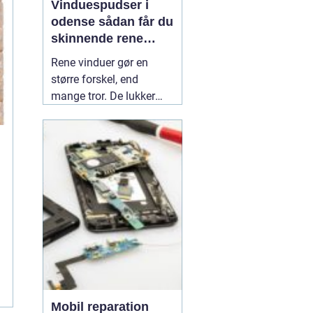
Vinduespudser i
odense sådan får du
skinnende rene
ruder året rundt
Rene vinduer gør en
større forskel, end
mange tror. De lukker
mere dagslys ind, får
hjem og
erhvervsbygninger til at
fremstå velholdte og
giver et bedre indeklima.
Flere boligejere og
virksomheder vælger
derfor at bruge en
professionel
01 July
2026
Mobil reparation