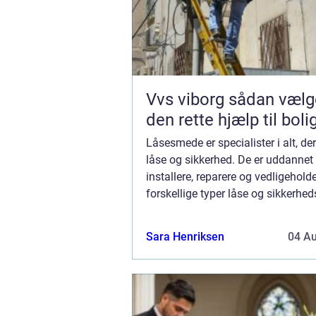
Vvs viborg sådan vælger du
den rette hjælp til boli
Låsesmede er specialister i alt, de
låse og sikkerhed. De er uddannet t
installere, reparere og vedligehold
forskellige typer låse og sikkerhe
herunder døre, vinduer, porte og g
fleste låsesmede tilbyder også rådg
Sara Henriksen
04 A