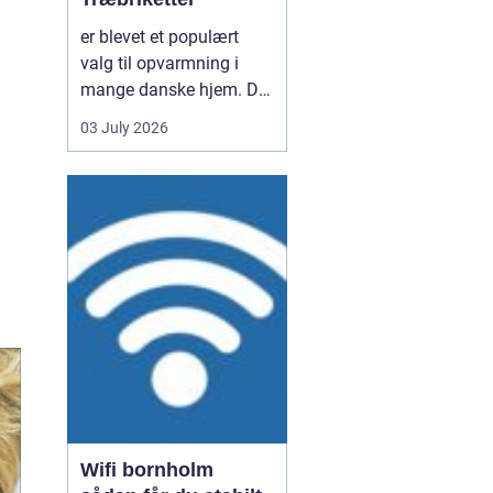
er blevet et populært
valg til opvarmning i
mange danske hjem. De
er nemme at håndtere,
03 July 2026
giver en høj varme og
kan være en mere
ensartet varmekilde end
almindeligt brænde.
Samtidig kan de udnytte
resttræ fra træindustrien,
som ellers ville gå til
spil...
Wifi bornholm