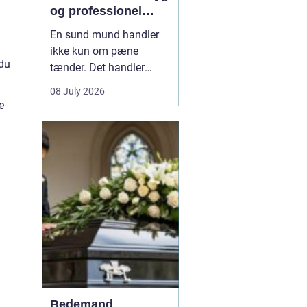
og professionel
tandpleje
En sund mund handler
ikke kun om pæne
 du
tænder. Det handler
også om at kunne spise
08 July 2026
uden smerter, tale frit og
e
smile uden at være
bekymret. For mange i
og omkring Asnæs kan
det dog være en
udfordring at finde den
rette tandlæge, især hvis
man har haft d...
Bedemand