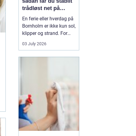
sådan får du stabilt
trådløst net på
klippeøen
En ferie eller hverdag på
Bornholm er ikke kun sol,
klipper og strand. For
mange er en stabil
03 July 2026
internetforbindelse
blevet lige så vigtig som
strøm og vand. Uanset
om du arbejder på
afstand, streamer film i
sommerhuset eller driver
en mindre virksomhed...