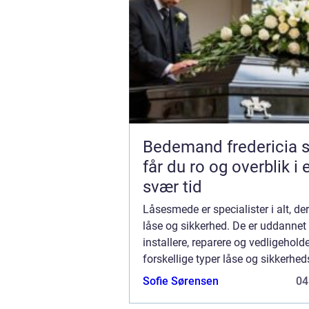
Bedemand fredericia sådan
får du ro og overblik i 
svær tid
Låsesmede er specialister i alt, de
låse og sikkerhed. De er uddannet t
installere, reparere og vedligehold
forskellige typer låse og sikkerhe
herunder døre, vinduer, porte og g
Sofie Sørensen
04
fleste låsesmede tilbyder også rådg