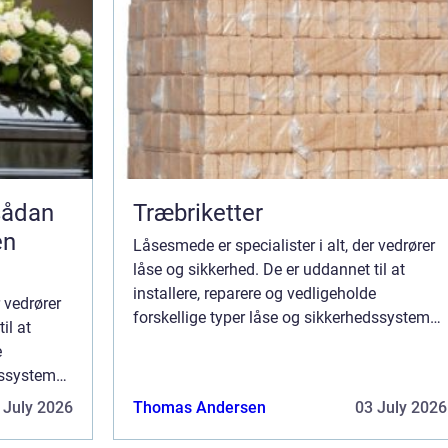
Træbriketter
en
Låsesmede er specialister i alt, der vedrører
låse og sikkerhed. De er uddannet til at
installere, reparere og vedligeholde
r vedrører
forskellige typer låse og sikkerhedssystemer,
il at
herunder døre, vinduer, porte og garager. De
e
fleste låsesmede tilbyder også rådg...
dssystemer,
arager. De
 July 2026
Thomas Andersen
03 July 2026
...