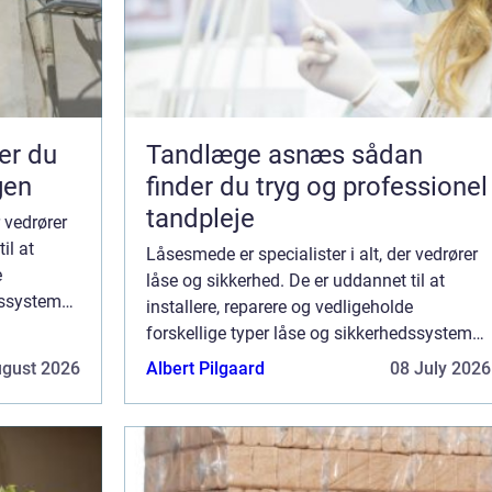
Tandlæge asnæs sådan
gen
finder du tryg og professionel
tandpleje
r vedrører
il at
Låsesmede er specialister i alt, der vedrører
e
låse og sikkerhed. De er uddannet til at
dssystemer,
installere, reparere og vedligeholde
arager. De
forskellige typer låse og sikkerhedssystemer,
...
herunder døre, vinduer, porte og garager. De
ugust 2026
Albert Pilgaard
08 July 2026
fleste låsesmede tilbyder også rådg...