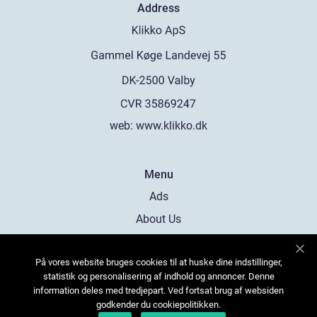
Address
web:
www.klikko.dk
Menu
Ads
About Us
Cookies
På vores website bruges cookies til at huske dine indstillinger,
Contact
statistik og personalisering af indhold og annoncer. Denne
Sitemap
information deles med tredjepart. Ved fortsat brug af websiden
godkender du cookiepolitikken.