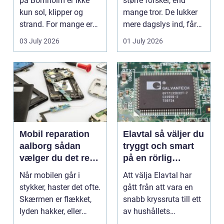
på Bornholm er ikke
større forskel, end
kun sol, klipper og
mange tror. De lukker
strand. For mange er
mere dagslys ind, får
en stabil intern...
hjem og erhvervs...
03 July 2026
01 July 2026
Mobil reparation
Elavtal så väljer du
aalborg sådan
tryggt och smart
vælger du det rette
på en rörlig
værksted
elmarknad
Når mobilen går i
Att välja Elavtal har
stykker, haster det ofte.
gått från att vara en
Skærmen er flækket,
snabb kryssruta till ett
lyden hakker, eller
av hushållets
batteriet løber ...
viktigaste ekonom...