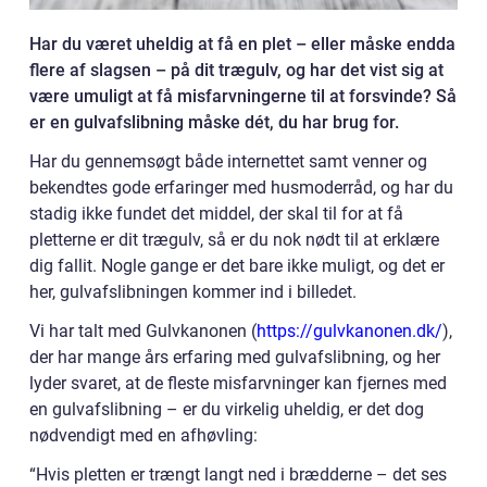
Har du været uheldig at få en plet – eller måske endda
flere af slagsen – på dit trægulv, og har det vist sig at
være umuligt at få misfarvningerne til at forsvinde? Så
er en gulvafslibning måske dét, du har brug for.
Har du gennemsøgt både internettet samt venner og
bekendtes gode erfaringer med husmoderråd, og har du
stadig ikke fundet det middel, der skal til for at få
pletterne er dit trægulv, så er du nok nødt til at erklære
dig fallit. Nogle gange er det bare ikke muligt, og det er
her, gulvafslibningen kommer ind i billedet.
Vi har talt med Gulvkanonen (
https://gulvkanonen.dk/
),
der har mange års erfaring med gulvafslibning, og her
lyder svaret, at de fleste misfarvninger kan fjernes med
en gulvafslibning – er du virkelig uheldig, er det dog
nødvendigt med en afhøvling:
“Hvis pletten er trængt langt ned i brædderne – det ses