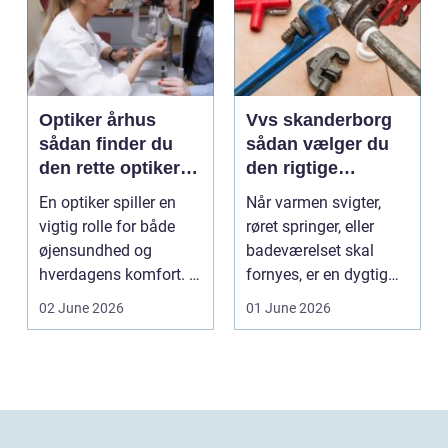
Optiker århus
Vvs skanderborg
sådan finder du
sådan vælger du
den rette optiker i
den rigtige
byen
installatør
En optiker spiller en
Når varmen svigter,
vigtig rolle for både
røret springer, eller
øjensundhed og
badeværelset skal
hverdagens komfort. I
fornyes, er en dygtig
en by som Aarhus, h...
VVS-installatør gu...
02 June 2026
01 June 2026