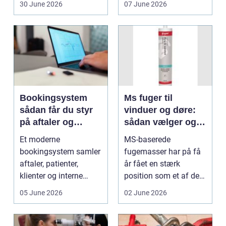
30 June 2026
07 June 2026
Bookingsystem
Ms fuger til
sådan får du styr
vinduer og døre:
på aftaler og
sådan vælger og
arbejdsgange
bruger du dem
Et moderne
MS-baserede
rigtigt
bookingsystem samler
fugemasser har på få
aftaler, patienter,
år fået en stærk
klienter og interne
position som et af de
arbejdsgange ét sted. I
mest alsidige valg til
05 June 2026
02 June 2026
sund...
vindu...