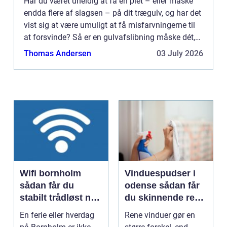
Har du været uheldig at få en plet – eller måske
endda flere af slagsen – på dit trægulv, og har det
vist sig at være umuligt at få misfarvningerne til
at forsvinde? Så er en gulvafslibning måske dét,
du har brug for. Har du gennemsøgt både
Thomas Andersen
03 July 2026
internett...
Wifi bornholm
Vinduespudser i
sådan får du
odense sådan får
stabilt trådløst net
du skinnende rene
på klippeøen
ruder året rundt
En ferie eller hverdag
Rene vinduer gør en