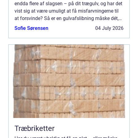
endda flere af slagsen – på dit trægulv, og har det
vist sig at være umuligt at få misfarvningerne til
at forsvinde? Så er en gulvafslibning måske dét,
du har brug for. Har du gennemsøgt både
Sofie Sørensen
04 July 2026
internett...
Træbriketter