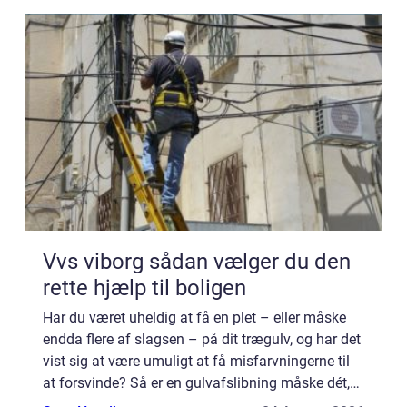
Vvs viborg sådan vælger du den
rette hjælp til boligen
Har du været uheldig at få en plet – eller måske
endda flere af slagsen – på dit trægulv, og har det
vist sig at være umuligt at få misfarvningerne til
at forsvinde? Så er en gulvafslibning måske dét,
du har brug for. Har du gennemsøgt både