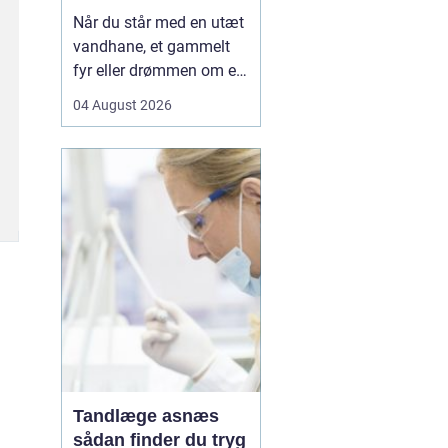
Når du står med en utæt
vandhane, et gammelt
fyr eller drømmen om et
nyt badeværelse, kan en
04 August 2026
dygtig VVSer være
forskellen på en hurtig
løsning og en dyr
langtidsskade. I Viborg
og omegn findes der
mange fagfolk, men
hvordan sikrer du dig, at
du vælge...
Tandlæge asnæs
sådan finder du tryg