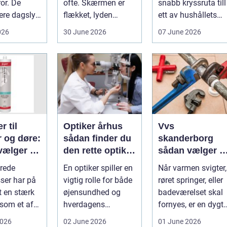
or. De
ofte. Skærmen er
snabb kryssruta till
ere dagslys
flækket, lyden
ett av hushållets
hjem og
hakker, eller
viktigaste ekonom..
026
30 June 2026
07 June 2026
..
batteriet løber ...
r til
Optiker århus
Vvs
r og døre:
sådan finder du
skanderborg
vælger og
den rette optiker
sådan vælger d
 du dem
i byen
den rigtige
rede
En optiker spiller en
Når varmen svigter,
installatør
ser har på
vigtig rolle for både
røret springer, eller
t en stærk
øjensundhed og
badeværelset skal
 som et af
hverdagens
fornyes, er en dygti
alsidige
komfort. I en by
VVS-installatør gu..
2026
02 June 2026
01 June 2026