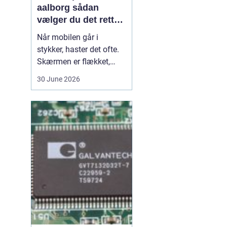
aalborg sådan
vælger du det rette
værksted
Når mobilen går i
stykker, haster det ofte.
Skærmen er flækket,
lyden hakker, eller
30 June 2026
batteriet løber tør alt for
hurtigt. I en by som
Aalborg er der flere
værksteder at vælge
imellem, og det kan være
svært at gennemskue,
hvem der faktisk leverer
god k...