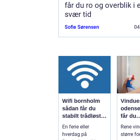
får du ro og overblik i 
svær tid
Sofie Sørensen
04
Wifi bornholm
Vindue
sådan får du
odense såd
stabilt trådløst
får du
net på klippeøen
skinne
En ferie eller
Rene vin
ruder å
hverdag på
større fo