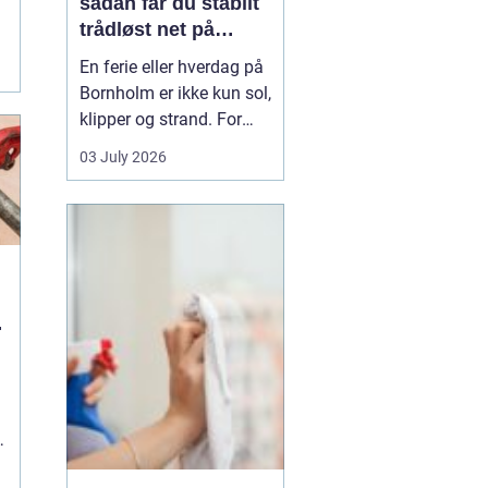
sådan får du stabilt
trådløst net på
klippeøen
.
En ferie eller hverdag på
Bornholm er ikke kun sol,
klipper og strand. For
mange er en stabil
03 July 2026
internetforbindelse
blevet lige så vigtig som
strøm og vand. Uanset
om du arbejder på
afstand, streamer film i
sommerhuset eller driver
u
en mindre virksomhed...
g
.