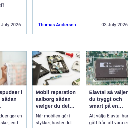
en
 July 2026
Thomas Andersen
03 July 2026
spudser i
Mobil reparation
Elavtal så väljer
an
aalborg sådan
du tryggt och
vælger du det
smart på en
nde rene
rette værksted
rörlig elmarkna
duer gør en
Når mobilen går i
Att välja Elavtal ha
ret rundt
rskel, end
stykker, haster det
gått från att vara e