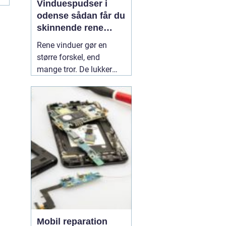
Vinduespudser i
odense sådan får du
skinnende rene
ruder året rundt
Rene vinduer gør en
større forskel, end
mange tror. De lukker
mere dagslys ind, får
hjem og
erhvervsbygninger til at
fremstå velholdte og
giver et bedre indeklima.
Flere boligejere og
virksomheder vælger
derfor at bruge en
professionel
01 July
2026
Mobil reparation