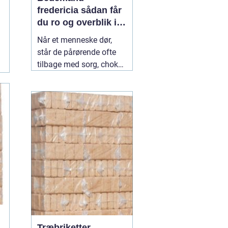
fredericia sådan får
du ro og overblik i
en svær tid
Når et menneske dør,
står de pårørende ofte
tilbage med sorg, chok
og mange spørgsmål.
Hvad skal gøres først?
Hvem kontakter man?
Hvordan skaber man en
afsked, som føles rigtig?
Her spiller en lokal
04
July 2026
Træbriketter