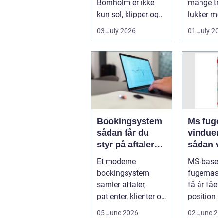
Bornholm er ikke
mange tr
kun sol, klipper og
lukker m
strand. For mange
ind, får 
03 July 2026
01 July 2
er en stabil intern...
erhvervs.
Bookingsystem
Ms fuge
sådan får du
vindue
styr på aftaler
sådan 
og
bruger
Et moderne
MS-base
arbejdsgange
rigtigt
bookingsystem
fugemas
samler aftaler,
få år fåe
patienter, klienter og
position
interne
de mest 
05 June 2026
02 June 