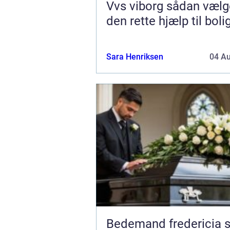
Vvs viborg sådan vælger du
den rette hjælp til boli
Sara Henriksen
04 A
Bedemand fredericia sådan