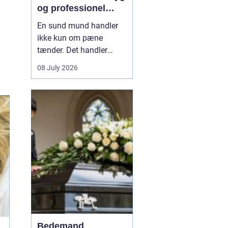
og professionel
tandpleje
En sund mund handler
ikke kun om pæne
tænder. Det handler
også om at kunne spise
08 July 2026
uden smerter, tale frit og
smile uden at være
bekymret. For mange i
og omkring Asnæs kan
det dog være en
udfordring at finde den
rette tandlæge, især hvis
man har haft d...
Bedemand