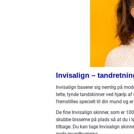
Invisalign – tandretni
Invisalign baserer sig nemlig på mode
lette, tynde tandskinner ved hjælp af
fremstilles specielt til din mund og e
De fine Invisalign skinner, som er 100
skubbe bisserne på plads så at du i l
tilbage. Du kan tage Invisalign skinn
gode mundhygiejne.