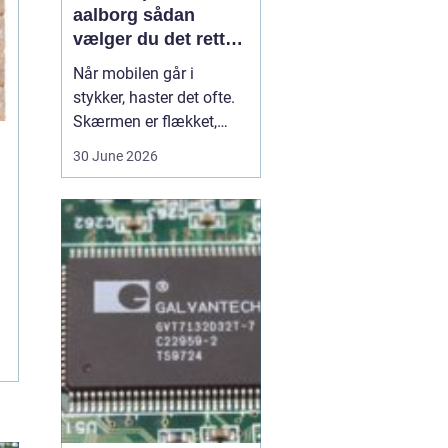
aalborg sådan
vælger du det rette
værksted
Når mobilen går i
stykker, haster det ofte.
Skærmen er flækket,
lyden hakker, eller
30 June 2026
batteriet løber tør alt for
hurtigt. I en by som
Aalborg er der flere
værksteder at vælge
imellem, og det kan være
svært at gennemskue,
hvem der faktisk leverer
god k...