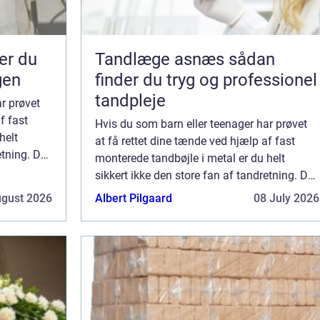
Tandlæge asnæs sådan
gen
finder du tryg og professionel
tandpleje
r prøvet
f fast
Hvis du som barn eller teenager har prøvet
helt
at få rettet dine tænde ved hjælp af fast
etning. Det
monterede tandbøjle i metal er du helt
p...
sikkert ikke den store fan af tandretning. Det
er de færreste som tænker tilbage p...
ugust 2026
Albert Pilgaard
08 July 2026