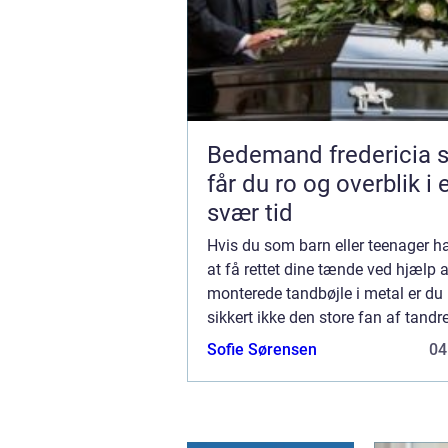
Bedemand fredericia sådan
får du ro og overblik i 
svær tid
Hvis du som barn eller teenager ha
at få rettet dine tænde ved hjælp a
monterede tandbøjle i metal er du 
sikkert ikke den store fan af tandr
er de færreste som tænker tilbage 
Sofie Sørensen
04