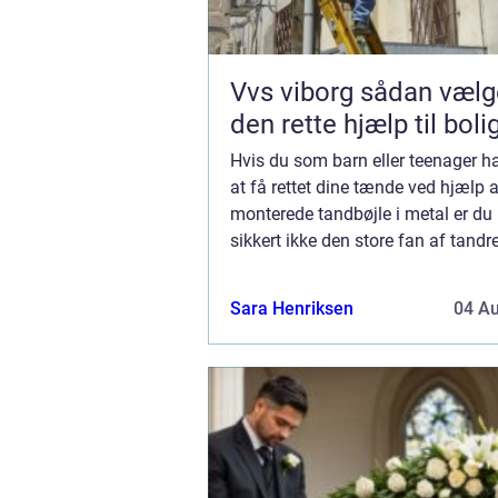
Vvs viborg sådan vælger du
den rette hjælp til boli
Hvis du som barn eller teenager ha
at få rettet dine tænde ved hjælp a
monterede tandbøjle i metal er du 
sikkert ikke den store fan af tandr
er de færreste som tænker tilbage 
Sara Henriksen
04 A