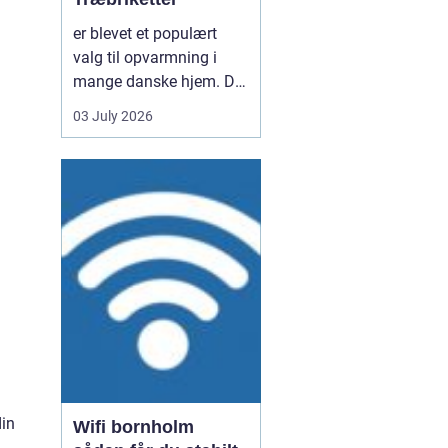
er blevet et populært
valg til opvarmning i
mange danske hjem. De
er nemme at håndtere,
03 July 2026
giver en høj varme og
kan være en mere
ensartet varmekilde end
almindeligt brænde.
Samtidig kan de udnytte
resttræ fra træindustrien,
som ellers ville gå til
spil...
din
Wifi bornholm