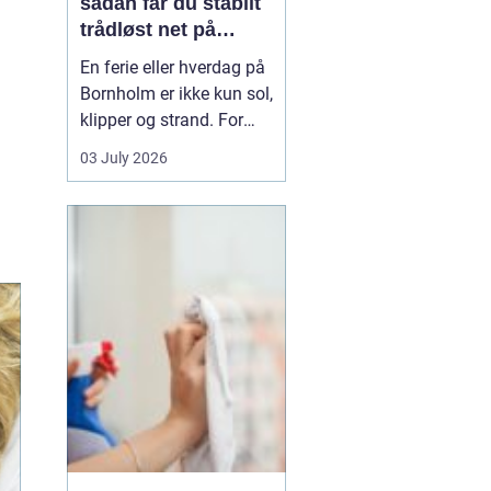
sådan får du stabilt
trådløst net på
klippeøen
En ferie eller hverdag på
Bornholm er ikke kun sol,
klipper og strand. For
mange er en stabil
03 July 2026
internetforbindelse
blevet lige så vigtig som
strøm og vand. Uanset
om du arbejder på
afstand, streamer film i
sommerhuset eller driver
en mindre virksomhed...