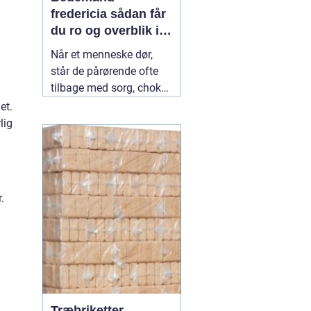
fredericia sådan får
du ro og overblik i
en svær tid
Når et menneske dør,
står de pårørende ofte
tilbage med sorg, chok
og mange spørgsmål.
et.
Hvad skal gøres først?
lig
Hvem kontakter man?
Hvordan skaber man en
afsked, som føles rigtig?
Her spiller en lokal
04
.
July 2026
Træbriketter