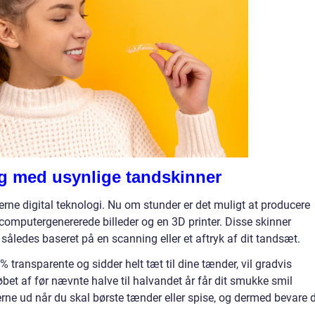
ng med usynlige tandskinner
rne digital teknologi. Nu om stunder er det muligt at producere
 computergenererede billeder og en 3D printer. Disse skinner
r således baseret på en scanning eller et aftryk af dit tandsæt.
% transparente og sidder helt tæt til dine tænder, vil gradvis
øbet af før nævnte halve til halvandet år får dit smukke smil
erne ud når du skal børste tænder eller spise, og dermed bevare 