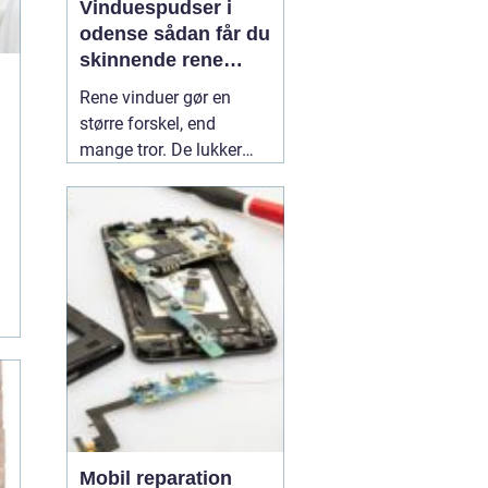
Vinduespudser i
odense sådan får du
skinnende rene
ruder året rundt
Rene vinduer gør en
større forskel, end
mange tror. De lukker
mere dagslys ind, får
hjem og
erhvervsbygninger til at
fremstå velholdte og
giver et bedre indeklima.
Flere boligejere og
virksomheder vælger
derfor at bruge en
professionel
01 July
2026
Mobil reparation