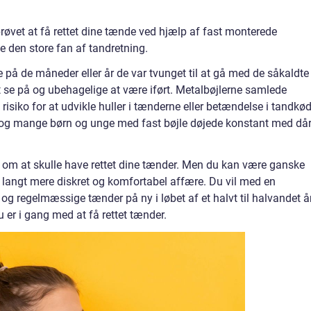
røvet at få rettet dine tænde ved hjælp af fast monterede
ke den store fan af tandretning.
 på de måneder eller år de var tvunget til at gå med de såkaldte
se på og ubehagelige at være iført. Metalbøjlerne samlede
isiko for at udvikle huller i tænderne eller betændelse i tandkød
 og mange børn og unge med fast bøjle døjede konstant med dår
en om at skulle have rettet dine tænder. Men du kan være ganske
n langt mere diskret og komfortabel affære. Du vil med en
 og regelmæssige tænder på ny i løbet af et halvt til halvandet år
 er i gang med at få rettet tænder.