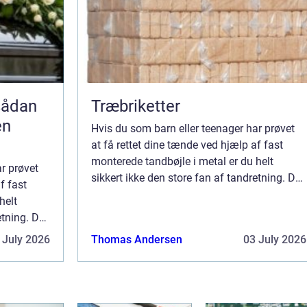
Træbriketter
en
Hvis du som barn eller teenager har prøvet
at få rettet dine tænde ved hjælp af fast
monterede tandbøjle i metal er du helt
r prøvet
sikkert ikke den store fan af tandretning. Det
f fast
er de færreste som tænker tilbage p...
helt
etning. Det
p...
 July 2026
Thomas Andersen
03 July 2026