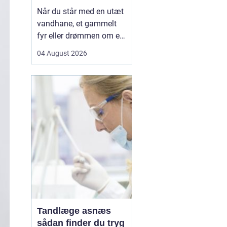
Når du står med en utæt
vandhane, et gammelt
fyr eller drømmen om et
nyt badeværelse, kan en
04 August 2026
dygtig VVSer være
forskellen på en hurtig
løsning og en dyr
langtidsskade. I Viborg
og omegn findes der
mange fagfolk, men
hvordan sikrer du dig, at
du vælge...
Tandlæge asnæs
sådan finder du tryg