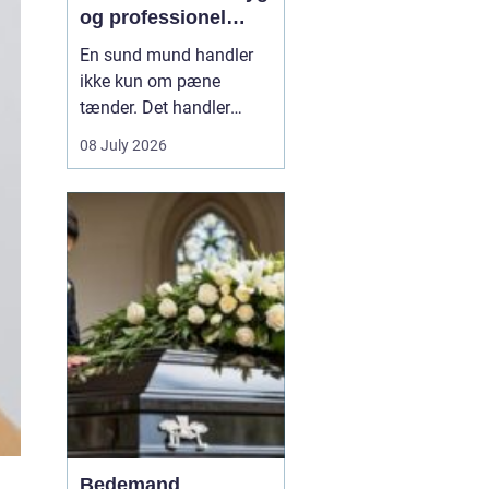
og professionel
tandpleje
En sund mund handler
ikke kun om pæne
tænder. Det handler
også om at kunne spise
08 July 2026
uden smerter, tale frit og
smile uden at være
bekymret. For mange i
og omkring Asnæs kan
det dog være en
udfordring at finde den
rette tandlæge, især hvis
man har haft d...
Bedemand