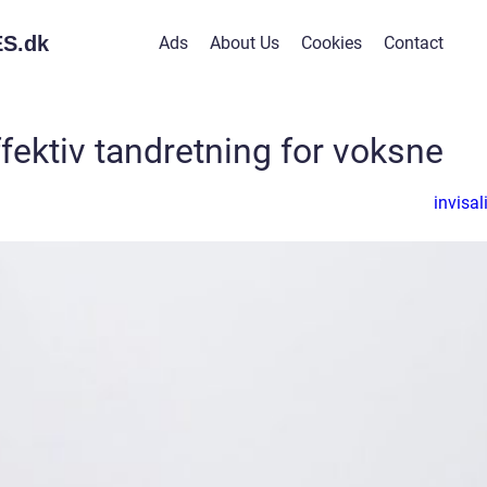
S.
dk
Ads
About Us
Cookies
Contact
ffektiv tandretning for voksne
invisal