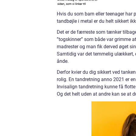
Hvis du som barn eller teenager har p
tandbøjle i metal er du helt sikkert ik
Det er de færreste som tænker tilbage
”togskinner” som både var grimme at 
madrester og man fik derved øget sin r
Samtidig var det temmelig ulækkert,
ånde.
Derfor kvier du dig sikkert ved tank
rolig. En tandretning anno 2021 er e
Invisalign tandretning kunne få flotte
Og det helt uden at andre kan se at du