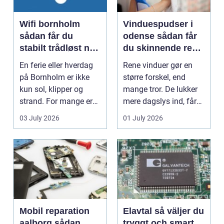
Wifi bornholm
Vinduespudser i
sådan får du
odense sådan får
stabilt trådløst net
du skinnende rene
på klippeøen
ruder året rundt
En ferie eller hverdag
Rene vinduer gør en
på Bornholm er ikke
større forskel, end
kun sol, klipper og
mange tror. De lukker
strand. For mange er
mere dagslys ind, får
en stabil intern...
hjem og erhvervs...
03 July 2026
01 July 2026
Mobil reparation
Elavtal så väljer du
aalborg sådan
tryggt och smart