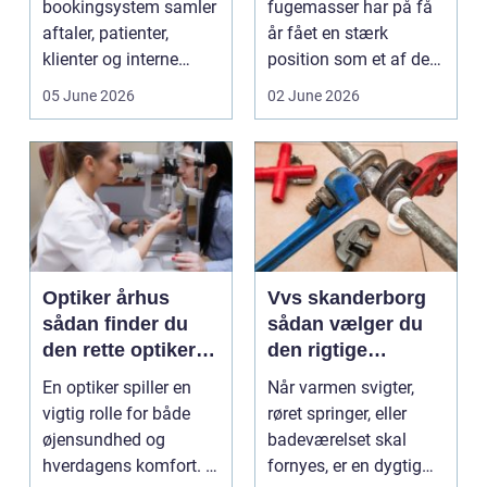
bookingsystem samler
fugemasser har på få
aftaler, patienter,
år fået en stærk
klienter og interne
position som et af de
arbejdsgange ét sted. I
mest alsidige valg til
05 June 2026
02 June 2026
sund...
vindu...
Optiker århus
Vvs skanderborg
sådan finder du
sådan vælger du
den rette optiker i
den rigtige
byen
installatør
En optiker spiller en
Når varmen svigter,
vigtig rolle for både
røret springer, eller
øjensundhed og
badeværelset skal
hverdagens komfort. I
fornyes, er en dygtig