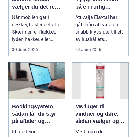
vælger du det rette
på en rörlig
værksted
elmarknad
Når mobilen går i
Att välja Elavtal har
stykker, haster det ofte.
gått från att vara en
Skærmen er flækket,
snabb kryssruta till ett
lyden hakker, eller
av hushållets
batteriet løber ...
viktigaste ekonom...
30 June 2026
07 June 2026
Bookingsystem
Ms fuger til
sådan får du styr
vinduer og døre:
på aftaler og
sådan vælger og
arbejdsgange
bruger du dem
Et moderne
MS-baserede
rigtigt