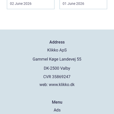
en by som Aarhus, h...
VVS-installatør gu...
02 June 2026
01 June 2026
Address
web:
www.klikko.dk
Menu
Ads