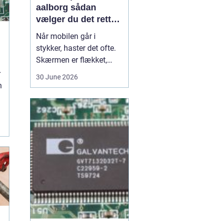
aalborg sådan
vælger du det rette
værksted
Når mobilen går i
stykker, haster det ofte.
Skærmen er flækket,
d
lyden hakker, eller
r
30 June 2026
batteriet løber tør alt for
n
hurtigt. I en by som
Aalborg er der flere
værksteder at vælge
.
imellem, og det kan være
svært at gennemskue,
hvem der faktisk leverer
god k...