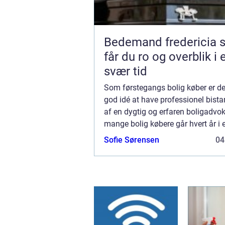
Bedemand fredericia sådan
får du ro og overblik i 
svær tid
Som førstegangs bolig køber er det
god idé at have professionel bista
af en dygtig og erfaren boligadvoka
mange bolig købere går hvert år i 
kendte fælder, og invester...
Sofie Sørensen
04