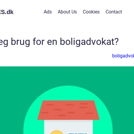
S.
dk
Ads
About Us
Cookies
Contact
eg brug for en boligadvokat?
boligadvo