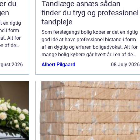
Tandlæge asnæs sådan
gen
finder du tryg og professionel
tandpleje
 en rigtig
nd i form
Som førstegangs bolig køber er det en rigtig
t. Alt for
god idé at have professionel bistand i form
en af de
af en dygtig og erfaren boligadvokat. Alt for
mange bolig købere går hvert år i en af de
kendte fælder, og invester...
ugust 2026
Albert Pilgaard
08 July 2026