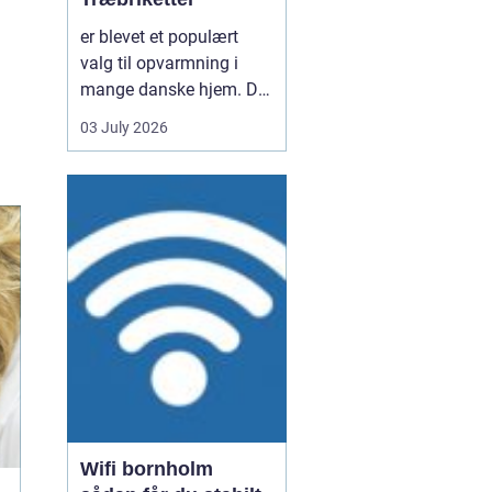
er blevet et populært
valg til opvarmning i
mange danske hjem. De
er nemme at håndtere,
03 July 2026
giver en høj varme og
kan være en mere
ensartet varmekilde end
almindeligt brænde.
Samtidig kan de udnytte
resttræ fra træindustrien,
som ellers ville gå til
spil...
Wifi bornholm