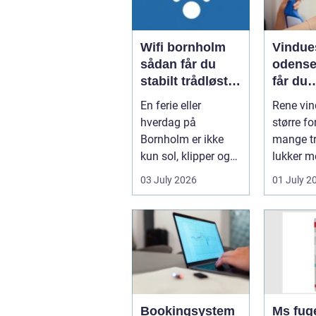
Wifi bornholm
Vindue
sådan får du
odense såd
stabilt trådløst
får du
net på klippeøen
skinne
En ferie eller
Rene vin
ruder å
hverdag på
større fo
Bornholm er ikke
mange tr
kun sol, klipper og
lukker m
strand. For mange
ind, får 
03 July 2026
01 July 2
er en stabil intern...
erhvervs.
Bookingsystem
Ms fuge