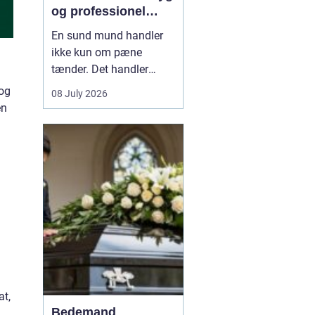
og professionel
tandpleje
En sund mund handler
ikke kun om pæne
tænder. Det handler
også om at kunne spise
 og
08 July 2026
uden smerter, tale frit og
en
smile uden at være
bekymret. For mange i
og omkring Asnæs kan
n
det dog være en
udfordring at finde den
rette tandlæge, især hvis
man har haft d...
at,
Bedemand