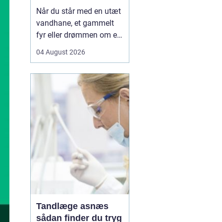
Når du står med en utæt
vandhane, et gammelt
fyr eller drømmen om et
nyt badeværelse, kan en
04 August 2026
dygtig VVSer være
forskellen på en hurtig
løsning og en dyr
langtidsskade. I Viborg
og omegn findes der
mange fagfolk, men
hvordan sikrer du dig, at
du vælge...
Tandlæge asnæs
sådan finder du tryg