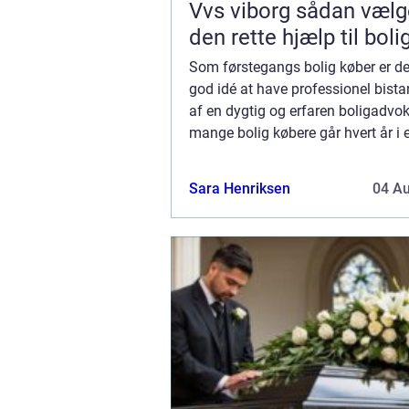
Vvs viborg sådan vælger du
den rette hjælp til boli
Som førstegangs bolig køber er det
god idé at have professionel bista
af en dygtig og erfaren boligadvoka
mange bolig købere går hvert år i 
kendte fælder, og invester...
Sara Henriksen
04 A