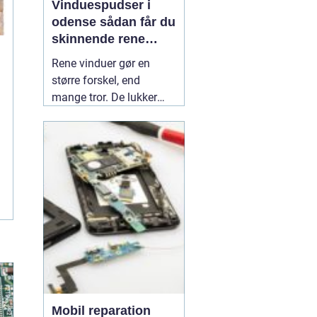
Vinduespudser i
odense sådan får du
skinnende rene
ruder året rundt
Rene vinduer gør en
større forskel, end
mange tror. De lukker
mere dagslys ind, får
hjem og
erhvervsbygninger til at
fremstå velholdte og
giver et bedre indeklima.
Flere boligejere og
virksomheder vælger
derfor at bruge en
professionel
01 July
2026
Mobil reparation