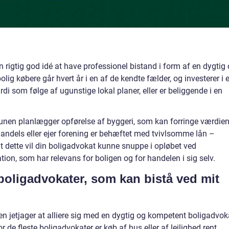
 rigtig god idé at have professionel bistand i form af en dygtig
lig købere går hvert år i en af de kendte fælder, og investerer i 
rdi som følge af ugunstige lokal planer, eller er beliggende i en
nen planlægger opførelse af byggeri, som kan forringe værdie
din andels eller ejer forening er behæftet med tvivlsomme lån –
t dette vil din boligadvokat kunne snuppe i opløbet ved
n, som har relevans for boligen og for handelen i sig selv.
 boligadvokater, som kan bistå ved mit
en jetjager at alliere sig med en dygtig og kompetent boligadvok
or de fleste boligadvokater er køb af hus eller af lejlighed rent