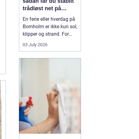
sådan får du stabilt
trådløst net på
klippeøen
En ferie eller hverdag på
Bornholm er ikke kun sol,
klipper og strand. For
mange er en stabil
03 July 2026
internetforbindelse
blevet lige så vigtig som
strøm og vand. Uanset
om du arbejder på
afstand, streamer film i
sommerhuset eller driver
en mindre virksomhed...