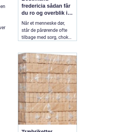
fredericia sådan får
den
du ro og overblik i
en svær tid
Når et menneske dør,
ver
står de pårørende ofte
tilbage med sorg, chok
og mange spørgsmål.
Hvad skal gøres først?
Hvem kontakter man?
Hvordan skaber man en
afsked, som føles rigtig?
Her spiller en lokal
04
July 2026
Træbriketter