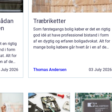
Træbriketter
en
Som førstegangs bolig køber er det en rigtig
god idé at have professionel bistand i form
af en dygtig og erfaren boligadvokat. Alt for
 en rigtig
mange bolig købere går hvert år i en af de
nd i form
kendte fælder, og invester...
t. Alt for
en af de
 July 2026
Thomas Andersen
03 July 2026