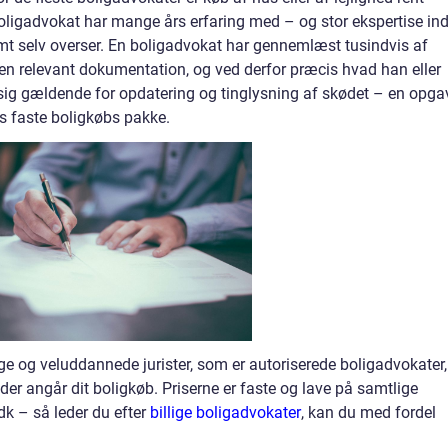
 boligadvokat har mange års erfaring med – og stor ekspertise in
emt selv overser. En boligadvokat har gennemlæst tusindvis af
den relevant dokumentation, og ved derfor præcis hvad han eller
sig gældende for opdatering og tinglysning af skødet – en opga
ts faste boligkøbs pakke.
ge og veluddannede jurister, som er autoriserede boligadvokater,
er angår dit boligkøb. Priserne er faste og lave på samtlige
k – så leder du efter
billige boligadvokater
, kan du med fordel