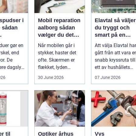
spudser i
Mobil reparation
Elavtal så väljer
an
aalborg sådan
du tryggt och
vælger du det
smart på en
nde rene
rette værksted
rörlig elmarkna
duer gør en
Når mobilen går i
Att välja Elavtal ha
ret rundt
rskel, end
stykker, haster det
gått från att vara e
or. De
ofte. Skærmen er
snabb kryssruta till
ere dagslys
flækket, lyden
ett av hushållets
hjem og
hakker, eller
viktigaste ekonom..
026
30 June 2026
07 June 2026
..
batteriet løber ...
r til
Optiker århus
Vvs