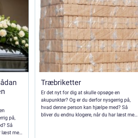
Træbriketter
en
Er det nyt for dig at skulle opsøge en
akupunktør? Og er du derfor nysgerrig på,
hvad denne person kan hjælpe med? Så
 en
bliver du endnu klogere, når du har læst med
rrig på,
her. Situationer hvor du skal vælge
ed? Så
akupunktur i København Når du har et ønske
ar læst med
om at bl...