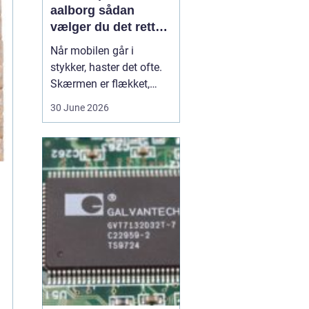
aalborg sådan
vælger du det rette
værksted
Når mobilen går i
stykker, haster det ofte.
Skærmen er flækket,
lyden hakker, eller
30 June 2026
batteriet løber tør alt for
hurtigt. I en by som
Aalborg er der flere
værksteder at vælge
imellem, og det kan være
svært at gennemskue,
hvem der faktisk leverer
god k...