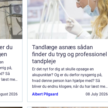
Tandlæge asnæs sådan
gen
finder du tryg og professionel
tandpleje
 en
rrig på,
Er det nyt for dig at skulle opsøge en
ed? Så
akupunktør? Og er du derfor nysgerrig på,
ar læst med
hvad denne person kan hjælpe med? Så
e
bliver du endnu klogere, når du har læst med
r et ønske
her. Situationer hvor du skal vælge
ugust 2026
Albert Pilgaard
08 July 2026
akupunktur i København Når du har et ønske
om at bl...