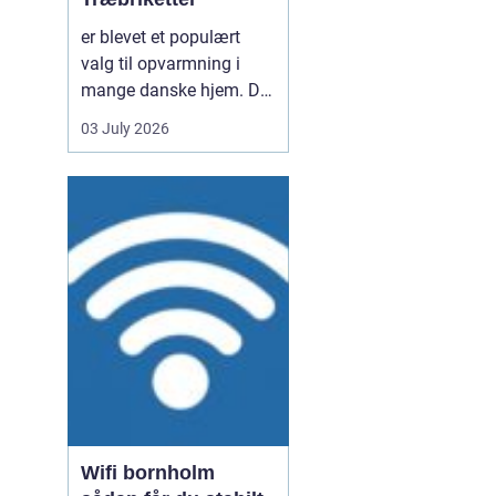
er blevet et populært
valg til opvarmning i
mange danske hjem. De
er nemme at håndtere,
03 July 2026
giver en høj varme og
kan være en mere
ensartet varmekilde end
almindeligt brænde.
Samtidig kan de udnytte
resttræ fra træindustrien,
som ellers ville gå til
spil...
Wifi bornholm