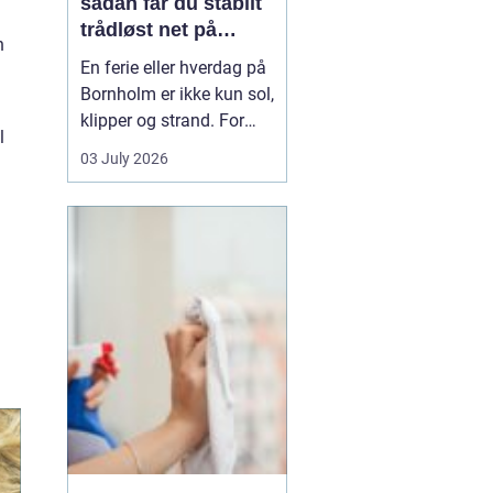
sådan får du stabilt
.
trådløst net på
n
klippeøen
En ferie eller hverdag på
Bornholm er ikke kun sol,
klipper og strand. For
l
mange er en stabil
03 July 2026
internetforbindelse
blevet lige så vigtig som
strøm og vand. Uanset
om du arbejder på
afstand, streamer film i
sommerhuset eller driver
en mindre virksomhed...