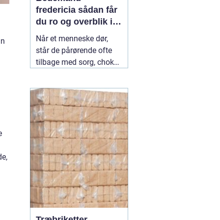
fredericia sådan får
du ro og overblik i
en svær tid
Når et menneske dør,
an
står de pårørende ofte
tilbage med sorg, chok
og mange spørgsmål.
Hvad skal gøres først?
Hvem kontakter man?
Hvordan skaber man en
afsked, som føles rigtig?
Her spiller en lokal
04
e
July 2026
de,
Træbriketter