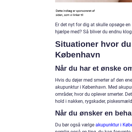
Er det nyt for dig at skulle opsøge e
hjælpe med? Så bliver du endnu kloge
Situationer hvor du
København
Når du har et ønske om
Hvis du døjer med smerter af den ene e
akupunktur i København. Med akupunk
områder, hvor du oplever smerter. De
hold i nakken, rygskader, piskesmæld
Når du ønsker en beha
Du bør også vælge
akupunktur i Kø
nemlig også en ting, du kan forvente