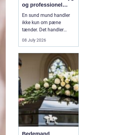
og professionel
tandpleje
En sund mund handler
ikke kun om pæne
tænder. Det handler
også om at kunne spise
08 July 2026
uden smerter, tale frit og
smile uden at være
bekymret. For mange i
og omkring Asnæs kan
det dog være en
udfordring at finde den
rette tandlæge, især hvis
man har haft d...
Bedemand