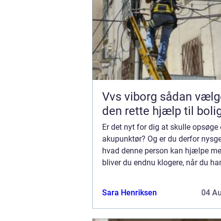
Vvs viborg sådan vælger du
den rette hjælp til boli
Er det nyt for dig at skulle opsøge
akupunktør? Og er du derfor nysge
hvad denne person kan hjælpe m
bliver du endnu klogere, når du h
her. Situationer hvor du skal vælg
akupunktur i København Når du ha
Sara Henriksen
04 A
om at bl...