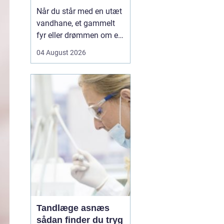
Når du står med en utæt
vandhane, et gammelt
fyr eller drømmen om et
nyt badeværelse, kan en
04 August 2026
dygtig VVSer være
forskellen på en hurtig
løsning og en dyr
langtidsskade. I Viborg
og omegn findes der
mange fagfolk, men
hvordan sikrer du dig, at
du vælge...
Tandlæge asnæs
sådan finder du tryg