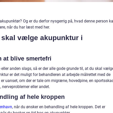
n akupunktør? Og er du derfor nysgerrig på, hvad denne person k
re, når du har læst med her.
 skal vælge akupunktur i
 at blive smertefri
ller anden slags, så er der alle gode grunde til, at du skal vælg
tur er det muligt for behandleren at arbejde målrettet med de
t er uanset, om der er tale om migræne, hovedpine, en sportsska
, nerveproblemer eller andet.
ndling af hele kroppen
benhavn
, når du ønsker en behandling af hele kroppen. Det er
, når du booker en tid hos en akupunktør.