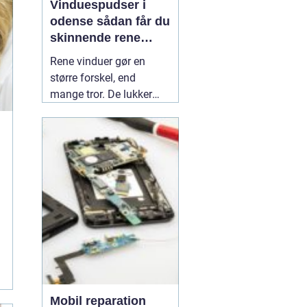
Vinduespudser i
odense sådan får du
skinnende rene
ruder året rundt
Rene vinduer gør en
større forskel, end
mange tror. De lukker
mere dagslys ind, får
hjem og
erhvervsbygninger til at
fremstå velholdte og
giver et bedre indeklima.
Flere boligejere og
virksomheder vælger
derfor at bruge en
professionel
01 July
2026
Mobil reparation