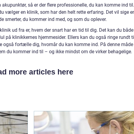
 akupunktør, så er der flere professionelle, du kan komme ind til
u vælger en klinik, som har den helt rette erfaring. Det vil sige e
ed de smerter, du kommer ind med, og som du oplever.
nik ud fra er, hvem der snart har en tid til dig. Det kan du både
l på klinikkernes hjemmesider. Ellers kan du også ringe rundt ti
e også fortælle dig, hvornår du kan komme ind. På denne måde
em du kommer ind til – og ikke mindst om de virker behagelige.
d more articles here