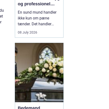
og professionel
tandpleje
 du
En sund mund handler
et
ikke kun om pæne
r
tænder. Det handler
også om at kunne spise
08 July 2026
uden smerter, tale frit og
smile uden at være
bekymret. For mange i
og omkring Asnæs kan
det dog være en
udfordring at finde den
rette tandlæge, især hvis
man har haft d...
Bedemand