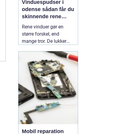
Vinduespudser i
odense sådan får du
skinnende rene
ruder året rundt
Rene vinduer gør en
større forskel, end
mange tror. De lukker
mere dagslys ind, får
hjem og
erhvervsbygninger til at
fremstå velholdte og
giver et bedre indeklima.
Flere boligejere og
virksomheder vælger
derfor at bruge en
professionel
01 July
2026
Mobil reparation