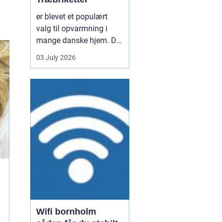
er blevet et populært
valg til opvarmning i
mange danske hjem. De
er nemme at håndtere,
03 July 2026
giver en høj varme og
kan være en mere
ensartet varmekilde end
almindeligt brænde.
Samtidig kan de udnytte
resttræ fra træindustrien,
som ellers ville gå til
spil...
Wifi bornholm