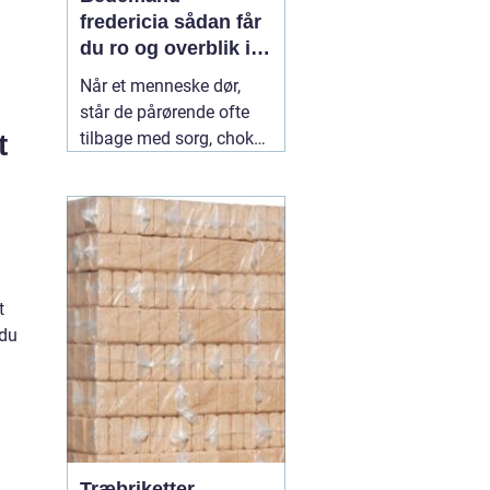
fredericia sådan får
du ro og overblik i
en svær tid
Når et menneske dør,
står de pårørende ofte
t
tilbage med sorg, chok
og mange spørgsmål.
Hvad skal gøres først?
Hvem kontakter man?
Hvordan skaber man en
afsked, som føles rigtig?
Her spiller en lokal
04
t
July 2026
 du
Træbriketter