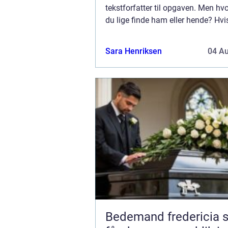
tekstforfatter til opgaven. Men hv
du lige finde ham eller hende? Hvi
har prøvet det før, kan det godt v
for dig at vide,...
Sara Henriksen
04 A
Bedemand fredericia sådan