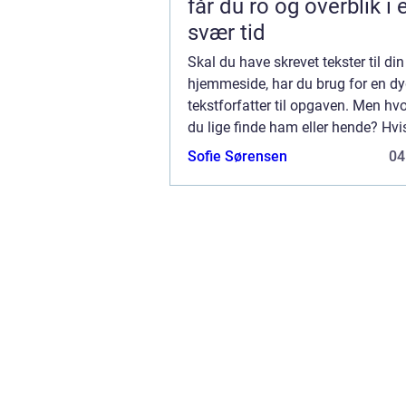
får du ro og overblik i 
svær tid
Skal du have skrevet tekster til din
hjemmeside, har du brug for en dy
tekstforfatter til opgaven. Men hv
du lige finde ham eller hende? Hvi
har prøvet det før, kan det godt v
Sofie Sørensen
04
for dig at vide,...