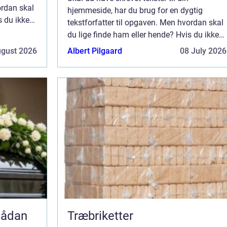
ordan skal
hjemmeside, har du brug for en dygtig
s du ikke
tekstforfatter til opgaven. Men hvordan skal
ære svært
du lige finde ham eller hende? Hvis du ikke
har prøvet det før, kan det godt være svært
ugust 2026
Albert Pilgaard
08 July 2026
for dig at vide,...
Træbriketter