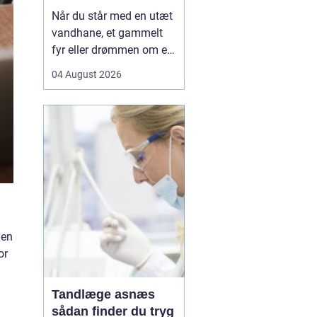
Når du står med en utæt
vandhane, et gammelt
fyr eller drømmen om et
nyt badeværelse, kan en
04 August 2026
dygtig VVSer være
forskellen på en hurtig
løsning og en dyr
langtidsskade. I Viborg
og omegn findes der
mange fagfolk, men
hvordan sikrer du dig, at
du vælge...
Men
or
Tandlæge asnæs
sådan finder du tryg