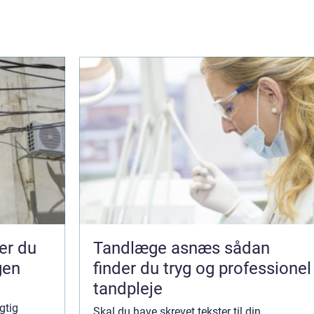
Tandlæge asnæs sådan
gen
finder du tryg og professionel
tandpleje
gtig
Skal du have skrevet tekster til din