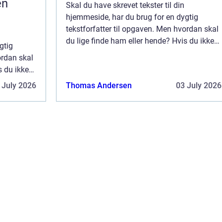
en
Skal du have skrevet tekster til din
hjemmeside, har du brug for en dygtig
tekstforfatter til opgaven. Men hvordan skal
du lige finde ham eller hende? Hvis du ikke
gtig
har prøvet det før, kan det godt være svært
ordan skal
for dig at vide,...
s du ikke
ære svært
 July 2026
Thomas Andersen
03 July 2026