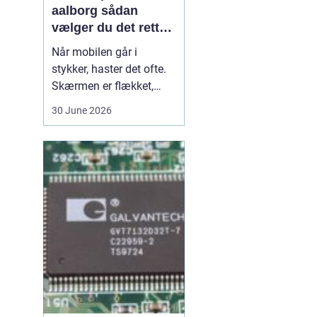
aalborg sådan
vælger du det rette
værksted
Når mobilen går i
stykker, haster det ofte.
Skærmen er flækket,
lyden hakker, eller
30 June 2026
batteriet løber tør alt for
hurtigt. I en by som
Aalborg er der flere
værksteder at vælge
imellem, og det kan være
svært at gennemskue,
hvem der faktisk leverer
god k...