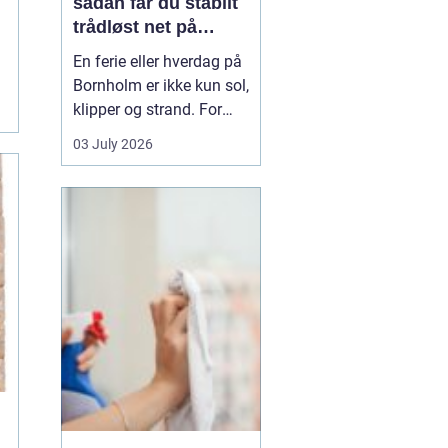
sådan får du stabilt
trådløst net på
klippeøen
En ferie eller hverdag på
Bornholm er ikke kun sol,
klipper og strand. For
mange er en stabil
03 July 2026
internetforbindelse
blevet lige så vigtig som
strøm og vand. Uanset
om du arbejder på
afstand, streamer film i
sommerhuset eller driver
en mindre virksomhed...