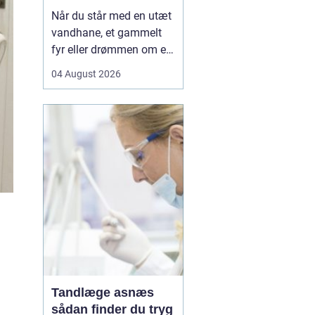
Når du står med en utæt
vandhane, et gammelt
fyr eller drømmen om et
nyt badeværelse, kan en
04 August 2026
dygtig VVSer være
forskellen på en hurtig
løsning og en dyr
langtidsskade. I Viborg
og omegn findes der
mange fagfolk, men
hvordan sikrer du dig, at
du vælge...
Tandlæge asnæs
sådan finder du tryg