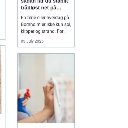
sådan får du stabilt
trådløst net på
klippeøen
En ferie eller hverdag på
Bornholm er ikke kun sol,
klipper og strand. For
mange er en stabil
03 July 2026
internetforbindelse
blevet lige så vigtig som
strøm og vand. Uanset
om du arbejder på
afstand, streamer film i
sommerhuset eller driver
en mindre virksomhed...