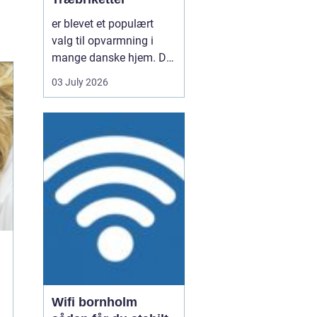
er blevet et populært
valg til opvarmning i
mange danske hjem. De
er nemme at håndtere,
03 July 2026
giver en høj varme og
kan være en mere
ensartet varmekilde end
almindeligt brænde.
Samtidig kan de udnytte
resttræ fra træindustrien,
som ellers ville gå til
spil...
Wifi bornholm