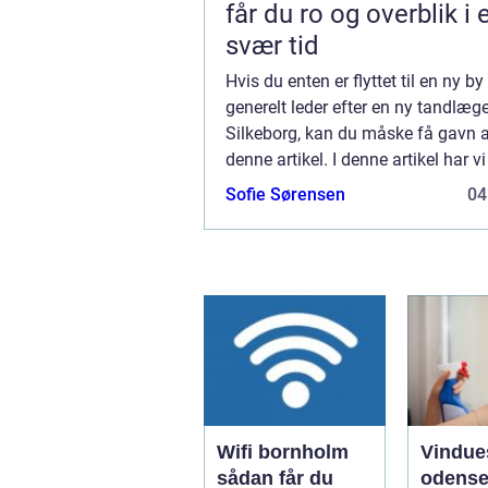
får du ro og overblik i 
svær tid
Hvis du enten er flyttet til en ny by
generelt leder efter en ny tandlæge
Silkeborg, kan du måske få gavn a
denne artikel. I denne artikel har v
hvor vigtigt det er at passe på ens
Sofie Sørensen
04
Her hjælper vi dig med at fi...
Wifi bornholm
Vindue
sådan får du
odense såd