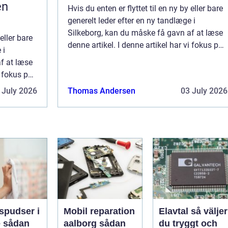
en
Hvis du enten er flyttet til en ny by eller bare
generelt leder efter en ny tandlæge i
Silkeborg, kan du måske få gavn af at læse
 eller bare
denne artikel. I denne artikel har vi fokus på,
 i
hvor vigtigt det er at passe på ens tænder.
f at læse
Her hjælper vi dig med at fi...
i fokus på,
 tænder.
 July 2026
Thomas Andersen
03 July 2026
spudser i
Mobil reparation
Elavtal så väljer
an
aalborg sådan
du tryggt och