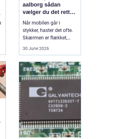
aalborg sådan
d
vælger du det rette
r
værksted
n
Når mobilen går i
stykker, haster det ofte.
Skærmen er flækket,
.
lyden hakker, eller
30 June 2026
batteriet løber tør alt for
hurtigt. I en by som
Aalborg er der flere
værksteder at vælge
imellem, og det kan være
svært at gennemskue,
hvem der faktisk leverer
god k...
u