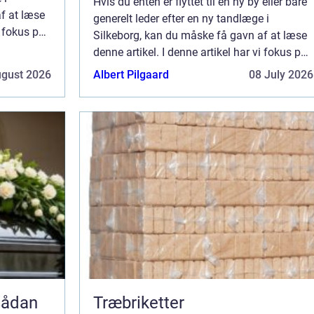
Hvis du enten er flyttet til en ny by eller bare
f at læse
generelt leder efter en ny tandlæge i
i fokus på,
Silkeborg, kan du måske få gavn af at læse
 tænder.
denne artikel. I denne artikel har vi fokus på,
hvor vigtigt det er at passe på ens tænder.
ugust 2026
Albert Pilgaard
08 July 2026
Her hjælper vi dig med at fi...
Træbriketter