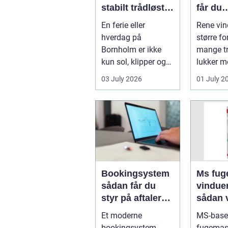
stabilt trådløst
får du
net på klippeøen
skinne
En ferie eller
Rene vin
ruder å
hverdag på
større fo
Bornholm er ikke
mange tr
kun sol, klipper og
lukker m
strand. For mange
ind, får 
03 July 2026
01 July 2
er en stabil intern...
erhvervs.
Bookingsystem
Ms fuge
sådan får du
vindue
styr på aftaler
sådan 
og
bruger
Et moderne
MS-base
arbejdsgange
rigtigt
bookingsystem
fugemas