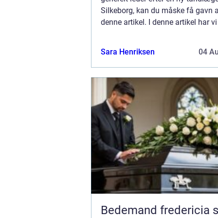
Silkeborg, kan du måske få gavn a
denne artikel. I denne artikel har v
hvor vigtigt det er at passe på ens
Her hjælper vi dig med at fi...
Sara Henriksen
04 A
Bedemand fredericia sådan