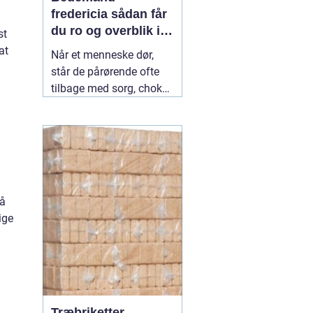
fredericia sådan får
du ro og overblik i
st
en svær tid
at
Når et menneske dør,
står de pårørende ofte
tilbage med sorg, chok
og mange spørgsmål.
Hvad skal gøres først?
Hvem kontakter man?
Hvordan skaber man en
afsked, som føles rigtig?
Her spiller en lokal
04
på
July 2026
ige
Træbriketter