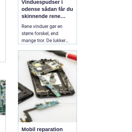
Vinduespudser i
odense sådan får du
skinnende rene
ruder året rundt
Rene vinduer gør en
større forskel, end
mange tror. De lukker
mere dagslys ind, får
hjem og
erhvervsbygninger til at
fremstå velholdte og
giver et bedre indeklima.
Flere boligejere og
virksomheder vælger
derfor at bruge en
professionel
01 July
2026
Mobil reparation