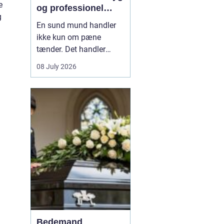
e
og professionel
g
tandpleje
En sund mund handler
ikke kun om pæne
tænder. Det handler
også om at kunne spise
08 July 2026
uden smerter, tale frit og
smile uden at være
bekymret. For mange i
og omkring Asnæs kan
det dog være en
udfordring at finde den
rette tandlæge, især hvis
man har haft d...
Bedemand