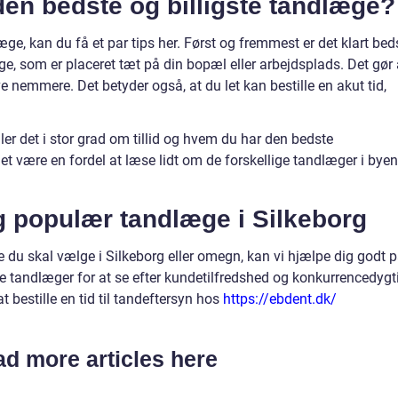
den bedste og billigste tandlæge?
æge, kan du få et par tips her. Først og fremmest er det klart bed
ge, som er placeret tæt på din bopæl eller arbejdsplads. Det gør 
ve nemmere. Det betyder også, at du let kan bestille en akut tid,
er det i stor grad om tillid og hvem du har den bedste
være en fordel at læse lidt om de forskellige tandlæger i byen
og populær tandlæge i Silkeborg
ge du skal vælge i Silkeborg eller omegn, kan vi hjælpe dig godt 
ige tandlæger for at se efter kundetilfredshed og konkurrencedygt
t bestille en tid til tandeftersyn hos
https://ebdent.dk/
d more articles here