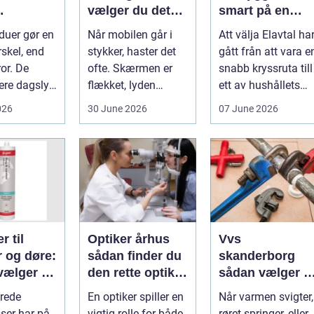
vælger du det
smart på en
nde rene
rette værksted
rörlig elmarkna
duer gør en
Når mobilen går i
Att välja Elavtal ha
ret rundt
rskel, end
stykker, haster det
gått från att vara e
or. De
ofte. Skærmen er
snabb kryssruta till
ere dagslys
flækket, lyden
ett av hushållets
hjem og
hakker, eller
viktigaste ekonom..
026
30 June 2026
07 June 2026
..
batteriet løber ...
r til
Optiker århus
Vvs
r og døre:
sådan finder du
skanderborg
vælger og
den rette optiker
sådan vælger d
 du dem
i byen
den rigtige
rede
En optiker spiller en
Når varmen svigter,
installatør
ser har på
vigtig rolle for både
røret springer, eller