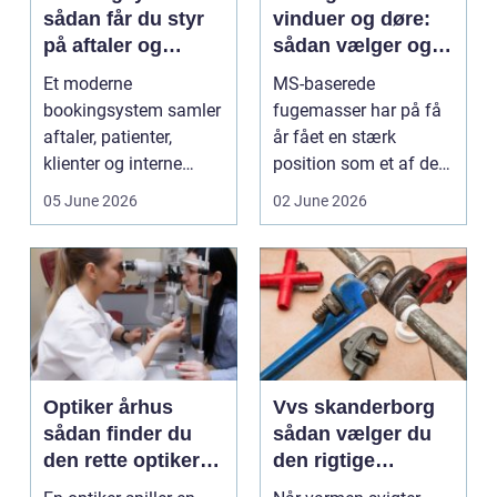
sådan får du styr
vinduer og døre:
på aftaler og
sådan vælger og
arbejdsgange
bruger du dem
Et moderne
MS-baserede
rigtigt
bookingsystem samler
fugemasser har på få
aftaler, patienter,
år fået en stærk
klienter og interne
position som et af de
arbejdsgange ét sted. I
mest alsidige valg til
05 June 2026
02 June 2026
sund...
vindu...
Optiker århus
Vvs skanderborg
sådan finder du
sådan vælger du
den rette optiker i
den rigtige
byen
installatør