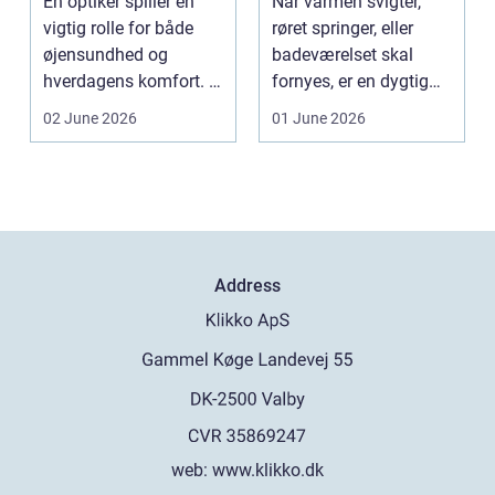
En optiker spiller en
Når varmen svigter,
vigtig rolle for både
røret springer, eller
øjensundhed og
badeværelset skal
hverdagens komfort. I
fornyes, er en dygtig
en by som Aarhus, h...
VVS-installatør gu...
02 June 2026
01 June 2026
Address
web:
www.klikko.dk