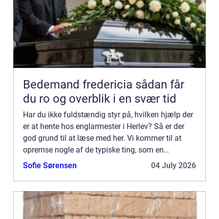
Bedemand fredericia sådan får
du ro og overblik i en svær tid
Har du ikke fuldstændig styr på, hvilken hjælp der
er at hente hos englarmester i Herlev? Så er der
god grund til at læse med her. Vi kommer til at
opremse nogle af de typiske ting, som en
glarmester arbejder med – og mon ikke du vil
Sofie Sørensen
04 July 2026
støde på o...