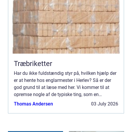
Træbriketter
Har du ikke fuldstændig styr på, hvilken hjælp der
er at hente hos englarmester i Herlev? Så er der
god grund til at læse med her. Vi kommer til at
opremse nogle af de typiske ting, som en
glarmester arbejder med – og mon ikke du vil
Thomas Andersen
03 July 2026
støde på o...