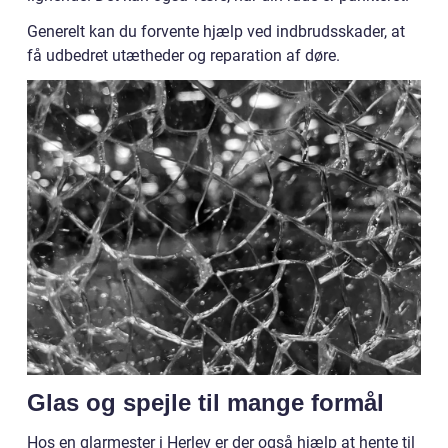
Generelt kan du forvente hjælp ved indbrudsskader, at
få udbedret utætheder og reparation af døre.
Glas og spejle til mange formål
Hos en glarmester i Herlev er der også hjælp at hente til