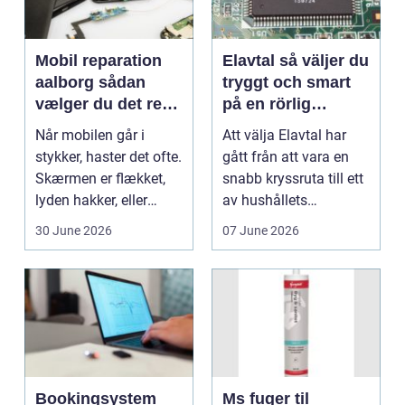
Mobil reparation
Elavtal så väljer du
aalborg sådan
tryggt och smart
vælger du det rette
på en rörlig
værksted
elmarknad
Når mobilen går i
Att välja Elavtal har
stykker, haster det ofte.
gått från att vara en
Skærmen er flækket,
snabb kryssruta till ett
lyden hakker, eller
av hushållets
batteriet løber ...
viktigaste ekonom...
30 June 2026
07 June 2026
Bookingsystem
Ms fuger til