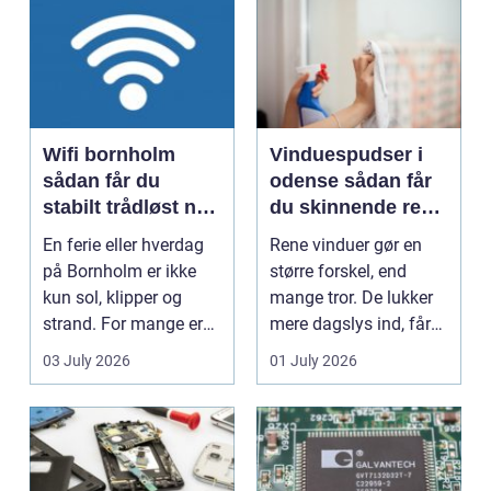
Wifi bornholm
Vinduespudser i
sådan får du
odense sådan får
stabilt trådløst net
du skinnende rene
på klippeøen
ruder året rundt
En ferie eller hverdag
Rene vinduer gør en
på Bornholm er ikke
større forskel, end
kun sol, klipper og
mange tror. De lukker
strand. For mange er
mere dagslys ind, får
en stabil intern...
hjem og erhvervs...
03 July 2026
01 July 2026