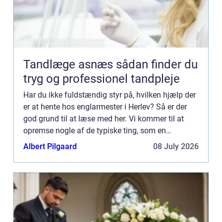
Tandlæge asnæs sådan finder du
tryg og professionel tandpleje
Har du ikke fuldstændig styr på, hvilken hjælp der
er at hente hos englarmester i Herlev? Så er der
god grund til at læse med her. Vi kommer til at
opremse nogle af de typiske ting, som en
glarmester arbejder med – og mon ikke du vil
Albert Pilgaard
08 July 2026
støde på o...