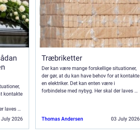
Træbriketter
en
Der kan være mange forskellige situationer,
der gør, at du kan have behov for at kontakte
en elektriker. Det kan enten være i
uationer,
forbindelse med nybyg. Her skal der laves el-
at kontakte
installationer og stikkontakter rundt i hele
ejendommen. Det er også kun en ele...
r laves el-
t i hele
 July 2026
Thomas Andersen
03 July 2026
e...