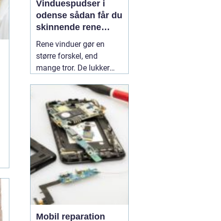
Vinduespudser i
odense sådan får du
skinnende rene
ruder året rundt
Rene vinduer gør en
større forskel, end
mange tror. De lukker
mere dagslys ind, får
hjem og
erhvervsbygninger til at
fremstå velholdte og
giver et bedre indeklima.
Flere boligejere og
virksomheder vælger
derfor at bruge en
professionel
01 July
2026
Mobil reparation