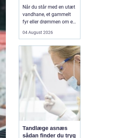
Når du står med en utæt
vandhane, et gammelt
fyr eller drømmen om et
nyt badeværelse, kan en
04 August 2026
dygtig VVSer være
forskellen på en hurtig
løsning og en dyr
langtidsskade. I Viborg
og omegn findes der
mange fagfolk, men
hvordan sikrer du dig, at
du vælge...
Tandlæge asnæs
sådan finder du tryg