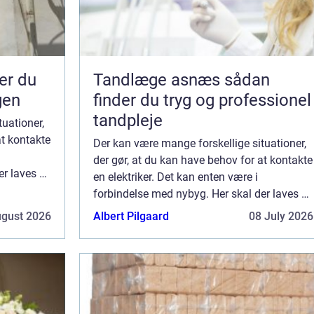
Tandlæge asnæs sådan
gen
finder du tryg og professionel
tandpleje
uationer,
at kontakte
Der kan være mange forskellige situationer,
der gør, at du kan have behov for at kontakte
r laves el-
en elektriker. Det kan enten være i
t i hele
forbindelse med nybyg. Her skal der laves el-
e...
installationer og stikkontakter rundt i hele
ugust 2026
Albert Pilgaard
08 July 2026
ejendommen. Det er også kun en ele...