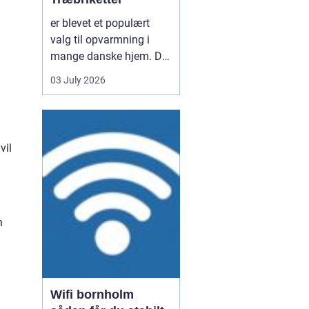
er blevet et populært
valg til opvarmning i
mange danske hjem. De
er nemme at håndtere,
03 July 2026
giver en høj varme og
kan være en mere
ensartet varmekilde end
almindeligt brænde.
vil
Samtidig kan de udnytte
resttræ fra træindustrien,
som ellers ville gå til
spil...
n
Wifi bornholm