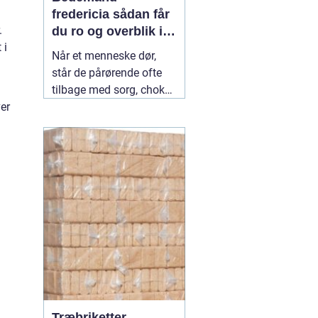
fredericia sådan får
.
du ro og overblik i
 i
en svær tid
Når et menneske dør,
står de pårørende ofte
tilbage med sorg, chok
og mange spørgsmål.
ver
Hvad skal gøres først?
Hvem kontakter man?
Hvordan skaber man en
afsked, som føles rigtig?
Her spiller en lokal
04
July 2026
Træbriketter