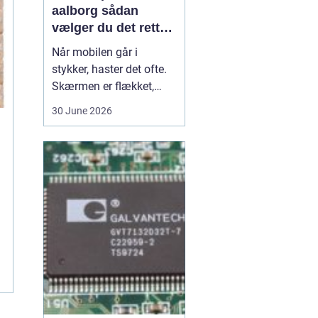
aalborg sådan
vælger du det rette
værksted
Når mobilen går i
stykker, haster det ofte.
Skærmen er flækket,
lyden hakker, eller
30 June 2026
batteriet løber tør alt for
hurtigt. I en by som
Aalborg er der flere
værksteder at vælge
imellem, og det kan være
svært at gennemskue,
hvem der faktisk leverer
god k...