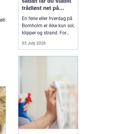
sådan får du stabilt
trådløst net på
klippeøen
En ferie eller hverdag på
køb
Bornholm er ikke kun sol,
klipper og strand. For
mange er en stabil
03 July 2026
internetforbindelse
blevet lige så vigtig som
strøm og vand. Uanset
om du arbejder på
afstand, streamer film i
sommerhuset eller driver
en mindre virksomhed...