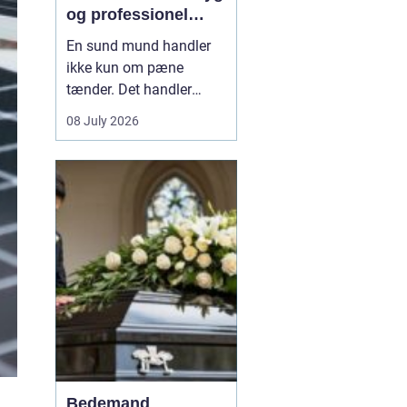
og professionel
tandpleje
En sund mund handler
ikke kun om pæne
tænder. Det handler
også om at kunne spise
08 July 2026
uden smerter, tale frit og
smile uden at være
bekymret. For mange i
og omkring Asnæs kan
det dog være en
udfordring at finde den
rette tandlæge, især hvis
man har haft d...
Bedemand