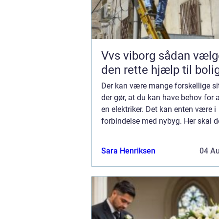
Vvs viborg sådan vælger du
den rette hjælp til boli
Der kan være mange forskellige sit
der gør, at du kan have behov for 
en elektriker. Det kan enten være i
forbindelse med nybyg. Her skal de
installationer og stikkontakter rund
ejendommen. Det er også kun en el
Sara Henriksen
04 A