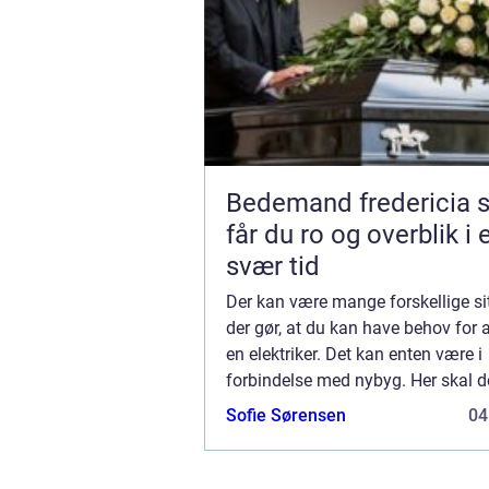
Bedemand fredericia sådan
får du ro og overblik i 
svær tid
Der kan være mange forskellige sit
der gør, at du kan have behov for 
en elektriker. Det kan enten være i
forbindelse med nybyg. Her skal de
installationer og stikkontakter rund
Sofie Sørensen
04
ejendommen. Det er også kun en el