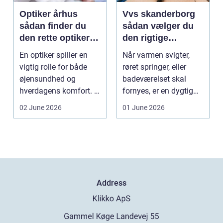
Optiker århus
Vvs skanderborg
sådan finder du
sådan vælger du
den rette optiker i
den rigtige
byen
installatør
En optiker spiller en
Når varmen svigter,
vigtig rolle for både
røret springer, eller
øjensundhed og
badeværelset skal
hverdagens komfort. I
fornyes, er en dygtig
en by som Aarhus, h...
VVS-installatør gu...
02 June 2026
01 June 2026
Address