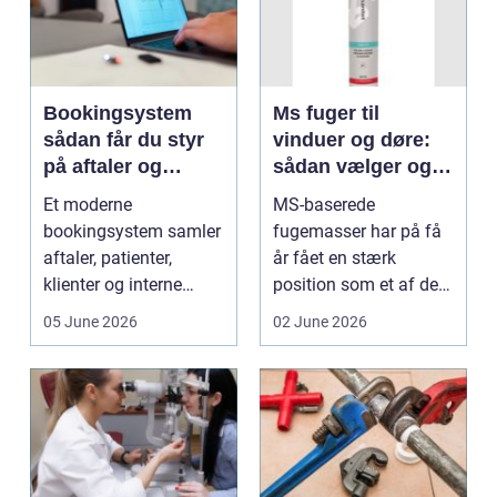
Bookingsystem
Ms fuger til
sådan får du styr
vinduer og døre:
på aftaler og
sådan vælger og
arbejdsgange
bruger du dem
Et moderne
MS-baserede
rigtigt
bookingsystem samler
fugemasser har på få
aftaler, patienter,
år fået en stærk
klienter og interne
position som et af de
arbejdsgange ét sted. I
mest alsidige valg til
05 June 2026
02 June 2026
sund...
vindu...