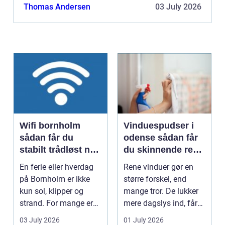
brandfarlig, skadeligt for miljøet eller blot giftigt.
Thomas Andersen
03 July 2026
Alt afskaffels...
Wifi bornholm
Vinduespudser i
sådan får du
odense sådan får
stabilt trådløst net
du skinnende rene
på klippeøen
ruder året rundt
En ferie eller hverdag
Rene vinduer gør en
på Bornholm er ikke
større forskel, end
kun sol, klipper og
mange tror. De lukker
strand. For mange er
mere dagslys ind, får
en stabil intern...
hjem og erhvervs...
03 July 2026
01 July 2026