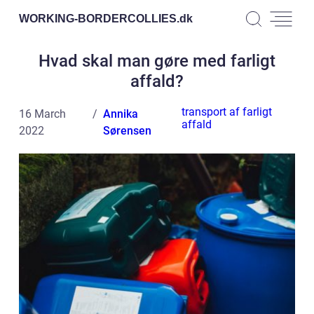
WORKING-BORDERCOLLIES.
dk
Hvad skal man gøre med farligt
affald?
transport af farligt
16 March
Annika
affald
2022
Sørensen