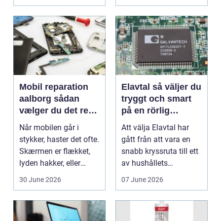
Mobil reparation
Elavtal så väljer du
aalborg sådan
tryggt och smart
vælger du det rette
på en rörlig
værksted
elmarknad
Når mobilen går i
Att välja Elavtal har
stykker, haster det ofte.
gått från att vara en
Skærmen er flækket,
snabb kryssruta till ett
lyden hakker, eller
av hushållets
batteriet løber ...
viktigaste ekonom...
30 June 2026
07 June 2026