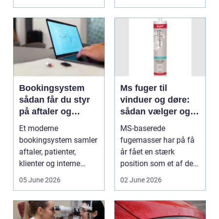
Bookingsystem
Ms fuger til
sådan får du styr
vinduer og døre:
på aftaler og
sådan vælger og
arbejdsgange
bruger du dem
Et moderne
MS-baserede
rigtigt
bookingsystem samler
fugemasser har på få
aftaler, patienter,
år fået en stærk
klienter og interne
position som et af de
arbejdsgange ét sted. I
mest alsidige valg til
05 June 2026
02 June 2026
sund...
vindu...