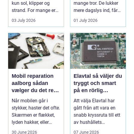
kun sol, klipper og
mange tror. De lukker
strand. For mange er
mere dagslys ind, får
en stabil intern...
hjem og erhvervs...
03 July 2026
01 July 2026
Mobil reparation
Elavtal så väljer du
aalborg sådan
tryggt och smart
vælger du det rette
på en rörlig
værksted
elmarknad
Når mobilen går i
Att välja Elavtal har
stykker, haster det ofte.
gått från att vara en
Skærmen er flækket,
snabb kryssruta till ett
lyden hakker, eller
av hushållets
batteriet løber ...
viktigaste ekonom...
30 June 2026
07 June 2026