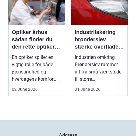
Optiker århus
Industrilakering
sådan finder du
brønderslev
den rette optiker i
stærke overflader
byen
til industri og
En optiker spiller en
Industrien omkring
erhverv
vigtig rolle for både
Brønderslev rummer
øjensundhed og
alt fra små værksteder
hverdagens komfort. I
til større
en by som Aarhus, h...
produktionsvirksomhe
02 June 2026
01 June 2026
der. Fæl...
Address