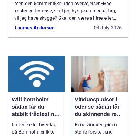
men den kommer ikke uden overvejelser.Hvad
koster en terrasse, skal jeg bygge en med et tag,
vil jeg have skygge? Skal den være af træ eller
sten? Skal jeg bygge den selv, eller få nogle til at
Thomas Andersen
03 July 2026
by...
Wifi bornholm
Vinduespudser i
sådan får du
odense sådan får
stabilt trådløst net
du skinnende rene
på klippeøen
ruder året rundt
En ferie eller hverdag
Rene vinduer gør en
på Bornholm er ikke
større forskel, end