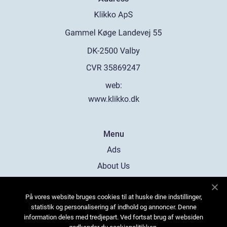
web:
www.klikko.dk
Menu
Ads
About Us
Cookies
På vores website bruges cookies til at huske dine indstillinger,
Contact
statistik og personalisering af indhold og annoncer. Denne
Sitemap
information deles med tredjepart. Ved fortsat brug af websiden