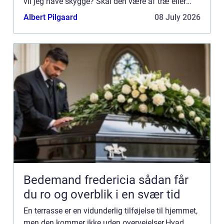
vil jeg have skygge? Skal den være af træ eller
sten? Skal jeg bygge den selv, eller få nogle til at
Albert Pilgaard
08 July 2026
by...
Bedemand fredericia sådan får
du ro og overblik i en svær tid
En terrasse er en vidunderlig tilføjelse til hjemmet,
men den kommer ikke uden overvejelser.Hvad