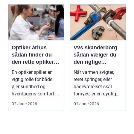
Optiker århus
Vvs skanderborg
sådan finder du
sådan vælger du
den rette optiker i
den rigtige
byen
installatør
En optiker spiller en
Når varmen svigter,
vigtig rolle for både
røret springer, eller
øjensundhed og
badeværelset skal
hverdagens komfort. I
fornyes, er en dygtig
en by som Aarhus, h...
VVS-installatør gu...
02 June 2026
01 June 2026