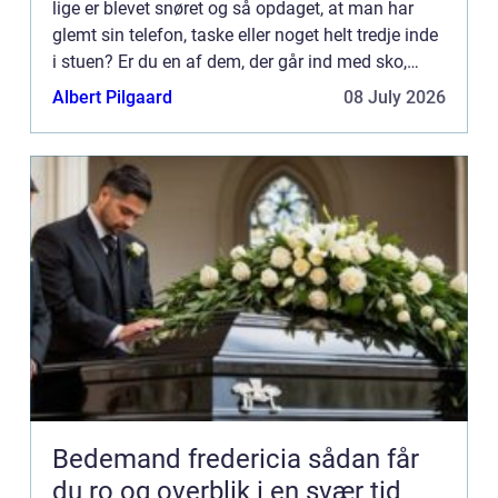
lige er blevet snøret og så opdaget, at man har
glemt sin telefon, taske eller noget helt tredje inde
i stuen? Er du en af dem, der går ind med sko,
selvom du har trægulv, så læs med her – det er
Albert Pilgaard
08 July 2026
nem...
Bedemand fredericia sådan får
du ro og overblik i en svær tid