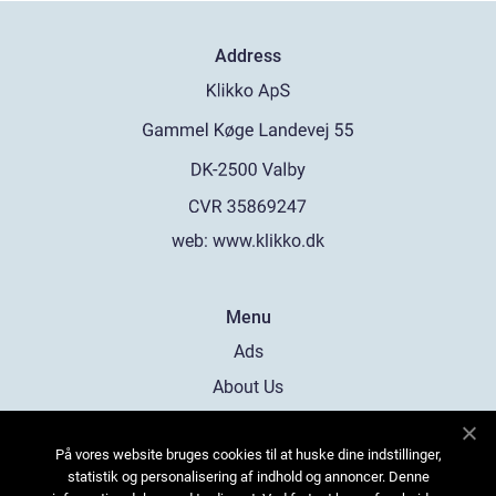
Address
web:
www.klikko.dk
Menu
Ads
About Us
Cookies
På vores website bruges cookies til at huske dine indstillinger,
Contact
statistik og personalisering af indhold og annoncer. Denne
Sitemap