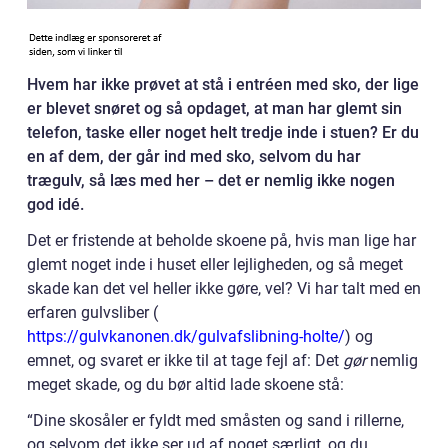
Hvem har ikke prøvet at stå i entréen med sko, der lige
er blevet snøret og så opdaget, at man har glemt sin
telefon, taske eller noget helt tredje inde i stuen? Er du
en af dem, der går ind med sko, selvom du har
trægulv, så læs med her – det er nemlig ikke nogen
god idé.
Det er fristende at beholde skoene på, hvis man lige har
glemt noget inde i huset eller lejligheden, og så meget
skade kan det vel heller ikke gøre, vel? Vi har talt med en
erfaren gulvsliber (
https://gulvkanonen.dk/gulvafslibning-holte/
) og
emnet, og svaret er ikke til at tage fejl af: Det
gør
nemlig
meget skade, og du bør altid lade skoene stå:
“Dine skosåler er fyldt med småsten og sand i rillerne,
og selvom det ikke ser ud af noget særligt, og du