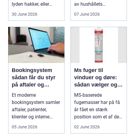
lyden hakker, eller
av hushållets
batteriet løber ...
viktigaste ekonom...
30 June 2026
07 June 2026
Bookingsystem
Ms fuger til
sådan får du styr
vinduer og døre:
på aftaler og
sådan vælger og
arbejdsgange
bruger du dem
Et moderne
MS-baserede
rigtigt
bookingsystem samler
fugemasser har på få
aftaler, patienter,
år fået en stærk
klienter og interne
position som et af de
arbejdsgange ét sted. I
mest alsidige valg til
05 June 2026
02 June 2026
sund...
vindu...