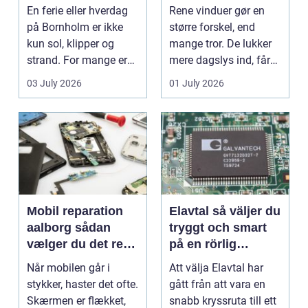
på klippeøen
ruder året rundt
En ferie eller hverdag
Rene vinduer gør en
på Bornholm er ikke
større forskel, end
kun sol, klipper og
mange tror. De lukker
strand. For mange er
mere dagslys ind, får
en stabil intern...
hjem og erhvervs...
03 July 2026
01 July 2026
Mobil reparation
Elavtal så väljer du
aalborg sådan
tryggt och smart
vælger du det rette
på en rörlig
værksted
elmarknad
Når mobilen går i
Att välja Elavtal har
stykker, haster det ofte.
gått från att vara en
Skærmen er flækket,
snabb kryssruta till ett