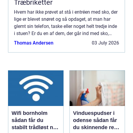
Træbriketter
Hvem har ikke prøvet at stå i entréen med sko, der
lige er blevet snøret og så opdaget, at man har
glemt sin telefon, taske eller noget helt tredje inde
i stuen? Er du en af dem, der går ind med sko,
selvom du har trægulv, så læs med her – det er
Thomas Andersen
03 July 2026
nem...
Wifi bornholm
Vinduespudser i
sådan får du
odense sådan får
stabilt trådløst net
du skinnende rene