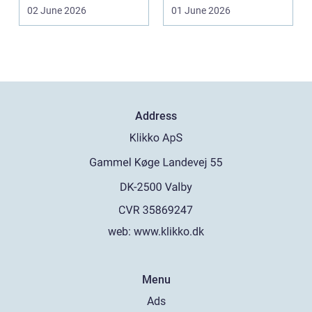
en by som Aarhus, h...
VVS-installatør gu...
02 June 2026
01 June 2026
Address
web:
www.klikko.dk
Menu
Ads