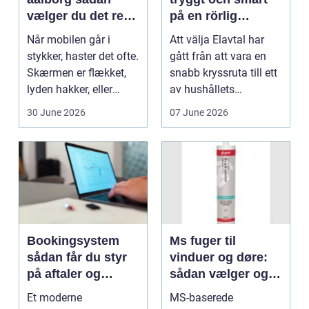
vælger du det rette
på en rörlig
værksted
elmarknad
Når mobilen går i
Att välja Elavtal har
stykker, haster det ofte.
gått från att vara en
Skærmen er flækket,
snabb kryssruta till ett
lyden hakker, eller
av hushållets
batteriet løber ...
viktigaste ekonom...
30 June 2026
07 June 2026
Bookingsystem
Ms fuger til
sådan får du styr
vinduer og døre:
på aftaler og
sådan vælger og
arbejdsgange
bruger du dem
Et moderne
MS-baserede
rigtigt