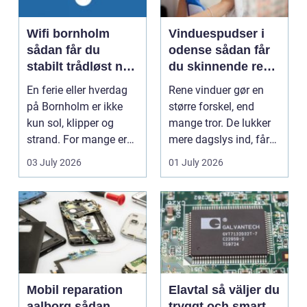
Wifi bornholm
Vinduespudser i
sådan får du
odense sådan får
stabilt trådløst net
du skinnende rene
på klippeøen
ruder året rundt
En ferie eller hverdag
Rene vinduer gør en
på Bornholm er ikke
større forskel, end
kun sol, klipper og
mange tror. De lukker
strand. For mange er
mere dagslys ind, får
en stabil intern...
hjem og erhvervs...
03 July 2026
01 July 2026
Mobil reparation
Elavtal så väljer du
aalborg sådan
tryggt och smart