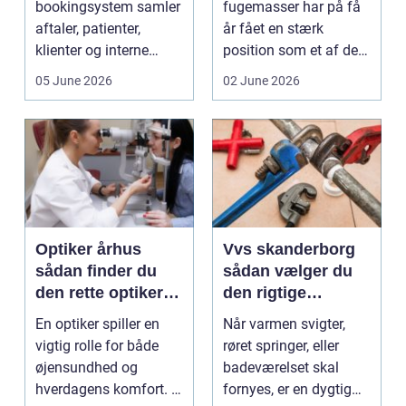
bookingsystem samler
fugemasser har på få
aftaler, patienter,
år fået en stærk
klienter og interne
position som et af de
arbejdsgange ét sted. I
mest alsidige valg til
05 June 2026
02 June 2026
sund...
vindu...
Optiker århus
Vvs skanderborg
sådan finder du
sådan vælger du
den rette optiker i
den rigtige
byen
installatør
En optiker spiller en
Når varmen svigter,
vigtig rolle for både
røret springer, eller
øjensundhed og
badeværelset skal
hverdagens komfort. I
fornyes, er en dygtig