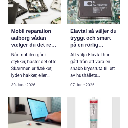
Mobil reparation
Elavtal så väljer du
aalborg sådan
tryggt och smart
vælger du det rette
på en rörlig
værksted
elmarknad
Når mobilen går i
Att välja Elavtal har
stykker, haster det ofte.
gått från att vara en
Skærmen er flækket,
snabb kryssruta till ett
lyden hakker, eller
av hushållets
batteriet løber ...
viktigaste ekonom...
30 June 2026
07 June 2026