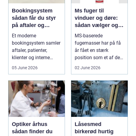
Bookingsystem
Ms fuger til
sådan får du styr
vinduer og døre:
på aftaler og
sådan vælger og
arbejdsgange
bruger du dem
Et moderne
MS-baserede
rigtigt
bookingsystem samler
fugemasser har på få
aftaler, patienter,
år fået en stærk
klienter og interne
position som et af de
arbejdsgange ét sted. I
mest alsidige valg til
05 June 2026
02 June 2026
sund...
vindu...
Optiker århus
Låsesmed
sådan finder du
birkerød hurtig