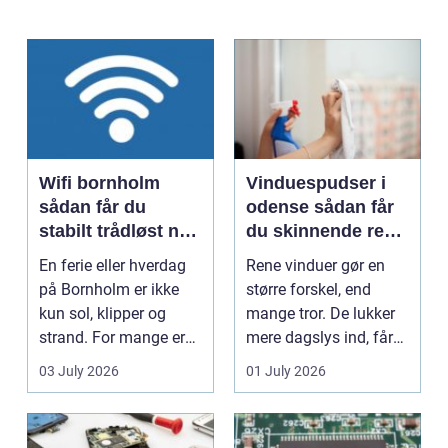
Wifi bornholm
Vinduespudser i
sådan får du
odense sådan får
stabilt trådløst net
du skinnende rene
på klippeøen
ruder året rundt
En ferie eller hverdag
Rene vinduer gør en
på Bornholm er ikke
større forskel, end
kun sol, klipper og
mange tror. De lukker
strand. For mange er
mere dagslys ind, får
en stabil intern...
hjem og erhvervs...
03 July 2026
01 July 2026