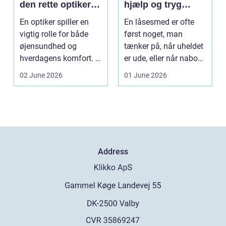
den rette optiker i
hjælp og tryg
byen
sikring af hjem og
En optiker spiller en
En låsesmed er ofte
virksomhed
vigtig rolle for både
først noget, man
øjensundhed og
tænker på, når uheldet
hverdagens komfort. I
er ude, eller når naboen
en by som Aarhus, h...
har haft indbru...
02 June 2026
01 June 2026
Address