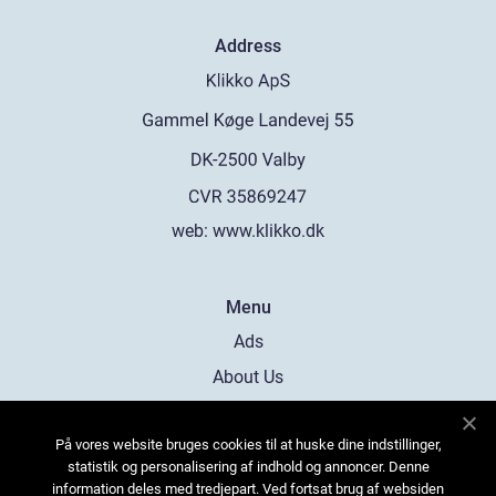
Address
web:
www.klikko.dk
Menu
Ads
About Us
Cookies
På vores website bruges cookies til at huske dine indstillinger,
Contact
statistik og personalisering af indhold og annoncer. Denne
Sitemap
information deles med tredjepart. Ved fortsat brug af websiden