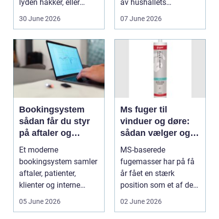
lyden hakker, eller
av hushållets
batteriet løber ...
viktigaste ekonom...
30 June 2026
07 June 2026
Bookingsystem
Ms fuger til
sådan får du styr
vinduer og døre:
på aftaler og
sådan vælger og
arbejdsgange
bruger du dem
Et moderne
MS-baserede
rigtigt
bookingsystem samler
fugemasser har på få
aftaler, patienter,
år fået en stærk
klienter og interne
position som et af de
arbejdsgange ét sted. I
mest alsidige valg til
05 June 2026
02 June 2026
sund...
vindu...