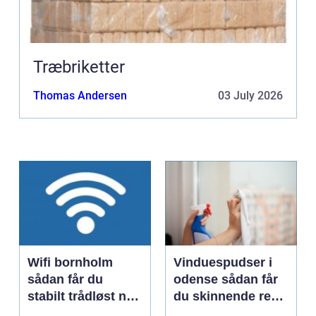
Træbriketter
Thomas Andersen
03 July 2026
Wifi bornholm
Vinduespudser i
sådan får du
odense sådan får
stabilt trådløst net
du skinnende rene
på klippeøen
ruder året rundt