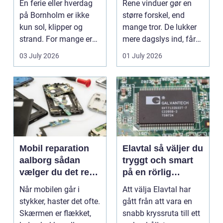
En ferie eller hverdag
Rene vinduer gør en
på Bornholm er ikke
større forskel, end
kun sol, klipper og
mange tror. De lukker
strand. For mange er
mere dagslys ind, får
en stabil intern...
hjem og erhvervs...
03 July 2026
01 July 2026
Mobil reparation
Elavtal så väljer du
aalborg sådan
tryggt och smart
vælger du det rette
på en rörlig
værksted
elmarknad
Når mobilen går i
Att välja Elavtal har
stykker, haster det ofte.
gått från att vara en
Skærmen er flækket,
snabb kryssruta till ett