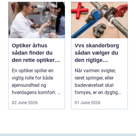
Optiker århus
Vvs skanderborg
sådan finder du
sådan vælger du
den rette optiker i
den rigtige
byen
installatør
En optiker spiller en
Når varmen svigter,
vigtig rolle for både
røret springer, eller
øjensundhed og
badeværelset skal
hverdagens komfort. I
fornyes, er en dygtig
en by som Aarhus, h...
VVS-installatør gu...
02 June 2026
01 June 2026