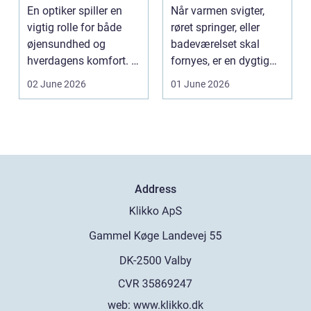
byen
installatør
En optiker spiller en
Når varmen svigter,
vigtig rolle for både
røret springer, eller
øjensundhed og
badeværelset skal
hverdagens komfort. I
fornyes, er en dygtig
en by som Aarhus, h...
VVS-installatør gu...
02 June 2026
01 June 2026
Address
web:
www.klikko.dk