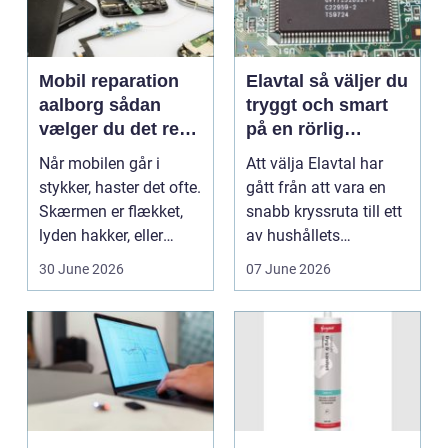
Mobil reparation
Elavtal så väljer du
aalborg sådan
tryggt och smart
vælger du det rette
på en rörlig
værksted
elmarknad
Når mobilen går i
Att välja Elavtal har
stykker, haster det ofte.
gått från att vara en
Skærmen er flækket,
snabb kryssruta till ett
lyden hakker, eller
av hushållets
batteriet løber ...
viktigaste ekonom...
30 June 2026
07 June 2026