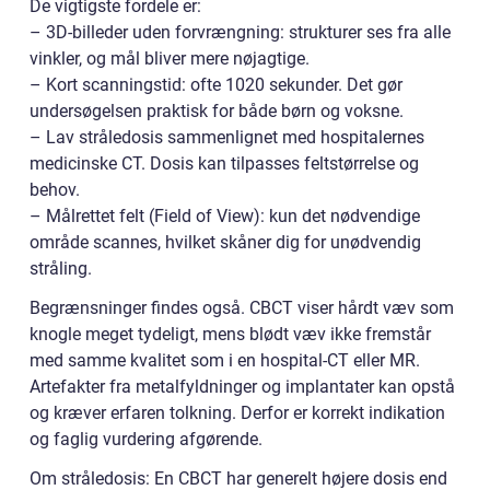
De vigtigste fordele er:
– 3D-billeder uden forvrængning: strukturer ses fra alle
vinkler, og mål bliver mere nøjagtige.
– Kort scanningstid: ofte 1020 sekunder. Det gør
undersøgelsen praktisk for både børn og voksne.
– Lav stråledosis sammenlignet med hospitalernes
medicinske CT. Dosis kan tilpasses feltstørrelse og
behov.
– Målrettet felt (Field of View): kun det nødvendige
område scannes, hvilket skåner dig for unødvendig
stråling.
Begrænsninger findes også. CBCT viser hårdt væv som
knogle meget tydeligt, mens blødt væv ikke fremstår
med samme kvalitet som i en hospital-CT eller MR.
Artefakter fra metalfyldninger og implantater kan opstå
og kræver erfaren tolkning. Derfor er korrekt indikation
og faglig vurdering afgørende.
Om stråledosis: En CBCT har generelt højere dosis end