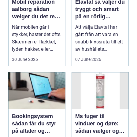
Mobil reparation
Elavtal så väljer du
aalborg sådan
tryggt och smart
vælger du det rette
på en rörlig
værksted
elmarknad
Når mobilen går i
Att välja Elavtal har
stykker, haster det ofte.
gått från att vara en
Skærmen er flækket,
snabb kryssruta till ett
lyden hakker, eller
av hushållets
batteriet løber ...
viktigaste ekonom...
30 June 2026
07 June 2026
Bookingsystem
Ms fuger til
sådan får du styr
vinduer og døre:
på aftaler og
sådan vælger og