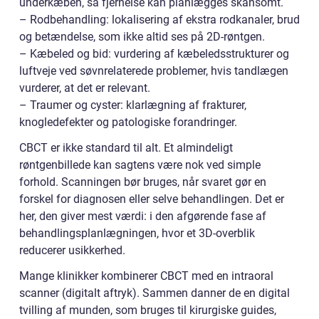
underkæben, så fjernelse kan planlægges skånsomt.
– Rodbehandling: lokalisering af ekstra rodkanaler, brud
og betændelse, som ikke altid ses på 2D-røntgen.
– Kæbeled og bid: vurdering af kæbeledsstrukturer og
luftveje ved søvnrelaterede problemer, hvis tandlægen
vurderer, at det er relevant.
– Traumer og cyster: klarlægning af frakturer,
knogledefekter og patologiske forandringer.
CBCT er ikke standard til alt. Et almindeligt
røntgenbillede kan sagtens være nok ved simple
forhold. Scanningen bør bruges, når svaret gør en
forskel for diagnosen eller selve behandlingen. Det er
her, den giver mest værdi: i den afgørende fase af
behandlingsplanlægningen, hvor et 3D-overblik
reducerer usikkerhed.
Mange klinikker kombinerer CBCT med en intraoral
scanner (digitalt aftryk). Sammen danner de en digital
tvilling af munden, som bruges til kirurgiske guides,