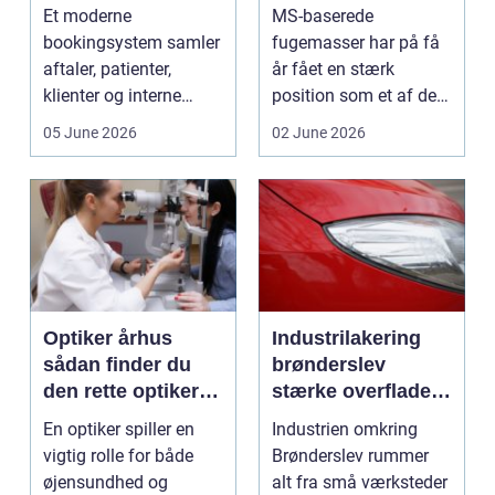
arbejdsgange
bruger du dem
Et moderne
MS-baserede
rigtigt
bookingsystem samler
fugemasser har på få
aftaler, patienter,
år fået en stærk
klienter og interne
position som et af de
arbejdsgange ét sted. I
mest alsidige valg til
05 June 2026
02 June 2026
sund...
vindu...
Optiker århus
Industrilakering
sådan finder du
brønderslev
den rette optiker i
stærke overflader
byen
til industri og
En optiker spiller en
Industrien omkring
erhverv
vigtig rolle for både
Brønderslev rummer
øjensundhed og
alt fra små værksteder