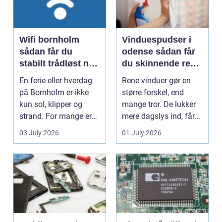
Wifi bornholm
Vinduespudser i
sådan får du
odense sådan får
stabilt trådløst net
du skinnende rene
på klippeøen
ruder året rundt
En ferie eller hverdag
Rene vinduer gør en
på Bornholm er ikke
større forskel, end
kun sol, klipper og
mange tror. De lukker
strand. For mange er
mere dagslys ind, får
en stabil intern...
hjem og erhvervs...
03 July 2026
01 July 2026