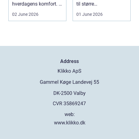
hverdagens komfort. I
til større
en by som Aarhus, h...
produktionsvirksomhe
02 June 2026
01 June 2026
der. Fæl...
Address
web:
www.klikko.dk