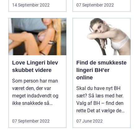
https://www.love-
14 September 2022
07 September 2022
lingeri....
Love Lingeri blev
Find de smukkeste
skubbet videre
lingeri BH’er
online
Som person har man
været den, der var
Skal du have nyt BH
meget indadvendt og
sæt? Så læs med her.
ikke snakkede så
Valg af BH – find den
meget om det intime
rette Det at vælge de
og se...
rigtige truss...
07 September 2022
07 June 2022