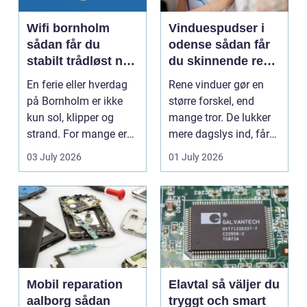
Wifi bornholm
Vinduespudser i
sådan får du
odense sådan får
stabilt trådløst net
du skinnende rene
på klippeøen
ruder året rundt
En ferie eller hverdag
Rene vinduer gør en
på Bornholm er ikke
større forskel, end
kun sol, klipper og
mange tror. De lukker
strand. For mange er
mere dagslys ind, får
en stabil intern...
hjem og erhvervs...
03 July 2026
01 July 2026
Mobil reparation
Elavtal så väljer du
aalborg sådan
tryggt och smart