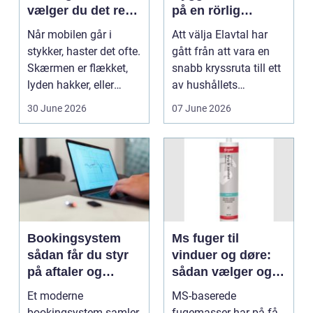
vælger du det rette
på en rörlig
værksted
elmarknad
Når mobilen går i
Att välja Elavtal har
stykker, haster det ofte.
gått från att vara en
Skærmen er flækket,
snabb kryssruta till ett
lyden hakker, eller
av hushållets
batteriet løber ...
viktigaste ekonom...
30 June 2026
07 June 2026
Bookingsystem
Ms fuger til
sådan får du styr
vinduer og døre:
på aftaler og
sådan vælger og
arbejdsgange
bruger du dem
Et moderne
MS-baserede
rigtigt
bookingsystem samler
fugemasser har på få