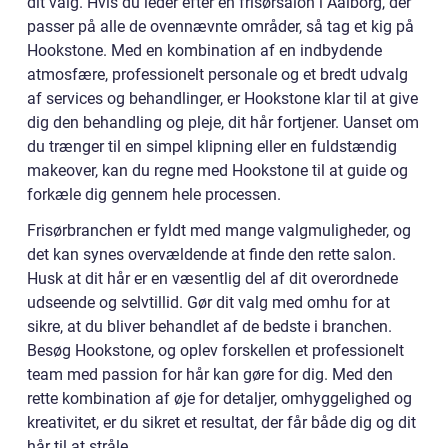
dit valg. Hvis du leder efter en frisørsalon i Aalborg, der
passer på alle de ovennævnte områder, så tag et kig på
Hookstone. Med en kombination af en indbydende
atmosfære, professionelt personale og et bredt udvalg
af services og behandlinger, er Hookstone klar til at give
dig den behandling og pleje, dit hår fortjener. Uanset om
du trænger til en simpel klipning eller en fuldstændig
makeover, kan du regne med Hookstone til at guide og
forkæle dig gennem hele processen.
Frisørbranchen er fyldt med mange valgmuligheder, og
det kan synes overvældende at finde den rette salon.
Husk at dit hår er en væsentlig del af dit overordnede
udseende og selvtillid. Gør dit valg med omhu for at
sikre, at du bliver behandlet af de bedste i branchen.
Besøg Hookstone, og oplev forskellen et professionelt
team med passion for hår kan gøre for dig. Med den
rette kombination af øje for detaljer, omhyggelighed og
kreativitet, er du sikret et resultat, der får både dig og dit
hår til at stråle.