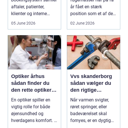
aftaler, patienter,
år fået en stærk
klienter og interne
position som et af de
arbejdsgange ét sted. I
mest alsidige valg til
05 June 2026
02 June 2026
sund...
vindu...
Optiker århus
Vvs skanderborg
sådan finder du
sådan vælger du
den rette optiker i
den rigtige
byen
installatør
En optiker spiller en
Når varmen svigter,
vigtig rolle for både
røret springer, eller
øjensundhed og
badeværelset skal
hverdagens komfort. I
fornyes, er en dygtig
en by som Aarhus, h...
VVS-installatør gu...