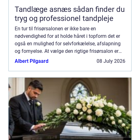
Tandlæge asnæs sådan finder du
tryg og professionel tandpleje
En tur til frisørsalonen er ikke bare en
nødvendighed for at holde håret i topform det er
også en mulighed for selvforkælelse, afslapning
og fornyelse. At vælge den rigtige frisørsalon er
essentielt for at sikre, at du kommer ud med et
Albert Pilgaard
08 July 2026
smil på læben ...