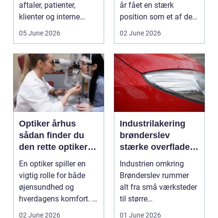
aftaler, patienter,
år fået en stærk
klienter og interne
position som et af de
arbejdsgange ét sted. I
mest alsidige valg til
05 June 2026
02 June 2026
sund...
vindu...
Optiker århus
Industrilakering
sådan finder du
brønderslev
den rette optiker i
stærke overflader
byen
til industri og
En optiker spiller en
Industrien omkring
erhverv
vigtig rolle for både
Brønderslev rummer
øjensundhed og
alt fra små værksteder
hverdagens komfort. I
til større
en by som Aarhus, h...
produktionsvirksomhe
02 June 2026
01 June 2026