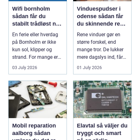
Wifi bornholm
Vinduespudser i
sådan får du
odense sådan får
stabilt trådløst net
du skinnende rene
på klippeøen
ruder året rundt
En ferie eller hverdag
Rene vinduer gør en
på Bornholm er ikke
større forskel, end
kun sol, klipper og
mange tror. De lukker
strand. For mange er
mere dagslys ind, får
en stabil intern...
hjem og erhvervs...
03 July 2026
01 July 2026
Mobil reparation
Elavtal så väljer du
aalborg sådan
tryggt och smart