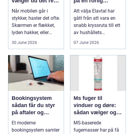
vælger du det rette
på en rörlig
værksted
elmarknad
Når mobilen går i
Att välja Elavtal har
stykker, haster det ofte.
gått från att vara en
Skærmen er flækket,
snabb kryssruta till ett
lyden hakker, eller
av hushållets
batteriet løber ...
viktigaste ekonom...
30 June 2026
07 June 2026
Bookingsystem
Ms fuger til
sådan får du styr
vinduer og døre:
på aftaler og
sådan vælger og
arbejdsgange
bruger du dem
Et moderne
MS-baserede
rigtigt
bookingsystem samler
fugemasser har på få