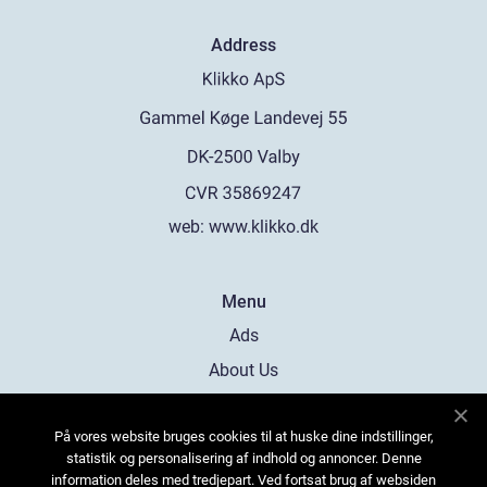
Address
web:
www.klikko.dk
Menu
Ads
About Us
Cookies
På vores website bruges cookies til at huske dine indstillinger,
Contact
statistik og personalisering af indhold og annoncer. Denne
Sitemap
information deles med tredjepart. Ved fortsat brug af websiden