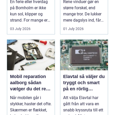
En ferie eller hverdag
Rene vinduer gør en
på Bornholm er ikke
større forskel, end
kun sol, klipper og
mange tror. De lukker
strand. For mange er
mere dagslys ind, får
en stabil intern...
hjem og erhvervs...
03 July 2026
01 July 2026
Mobil reparation
Elavtal så väljer du
aalborg sådan
tryggt och smart
vælger du det rette
på en rörlig
værksted
elmarknad
Når mobilen går i
Att välja Elavtal har
stykker, haster det ofte.
gått från att vara en
Skærmen er flækket,
snabb kryssruta till ett