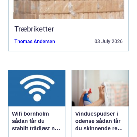
Træbriketter
Thomas Andersen
03 July 2026
Wifi bornholm
Vinduespudser i
sådan får du
odense sådan får
stabilt trådløst net
du skinnende rene
på klippeøen
ruder året rundt