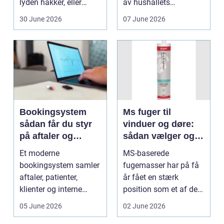
lyden hakker, eller
av hushållets
batteriet løber ...
viktigaste ekonom...
30 June 2026
07 June 2026
Bookingsystem
Ms fuger til
sådan får du styr
vinduer og døre:
på aftaler og
sådan vælger og
arbejdsgange
bruger du dem
Et moderne
MS-baserede
rigtigt
bookingsystem samler
fugemasser har på få
aftaler, patienter,
år fået en stærk
klienter og interne
position som et af de
arbejdsgange ét sted. I
mest alsidige valg til
05 June 2026
02 June 2026
sund...
vindu...