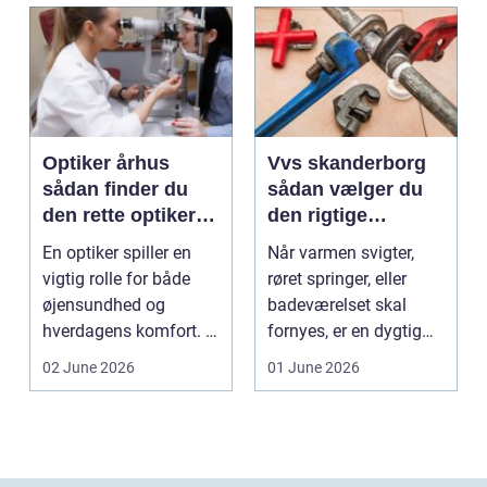
Optiker århus
Vvs skanderborg
sådan finder du
sådan vælger du
den rette optiker i
den rigtige
byen
installatør
En optiker spiller en
Når varmen svigter,
vigtig rolle for både
røret springer, eller
øjensundhed og
badeværelset skal
hverdagens komfort. I
fornyes, er en dygtig
en by som Aarhus, h...
VVS-installatør gu...
02 June 2026
01 June 2026