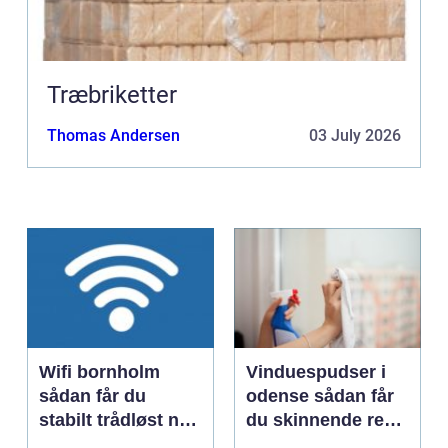
Træbriketter
Thomas Andersen
03 July 2026
Wifi bornholm
Vinduespudser i
sådan får du
odense sådan får
stabilt trådløst net
du skinnende rene
på klippeøen
ruder året rundt