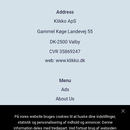
Address
web:
www.klikko.dk
Menu
Ads
About Us
Cookies
På vores website bruges cookies til at huske dine indstillinger,
Contact
statistik og personalisering af indhold og annoncer. Denne
Sitemap
information deles med tredjepart. Ved fortsat brug af websiden