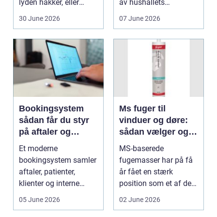
lyden hakker, eller
av hushållets
batteriet løber ...
viktigaste ekonom...
30 June 2026
07 June 2026
Bookingsystem
Ms fuger til
sådan får du styr
vinduer og døre:
på aftaler og
sådan vælger og
arbejdsgange
bruger du dem
Et moderne
MS-baserede
rigtigt
bookingsystem samler
fugemasser har på få
aftaler, patienter,
år fået en stærk
klienter og interne
position som et af de
arbejdsgange ét sted. I
mest alsidige valg til
05 June 2026
02 June 2026
sund...
vindu...