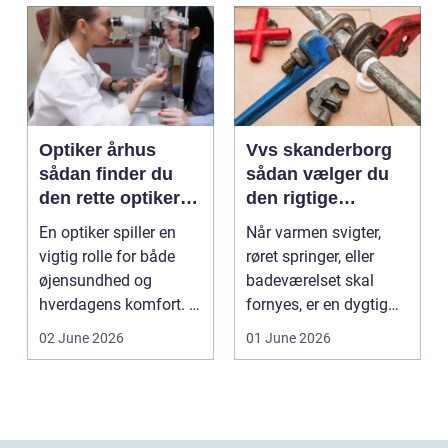
Optiker århus
Vvs skanderborg
sådan finder du
sådan vælger du
den rette optiker i
den rigtige
byen
installatør
En optiker spiller en
Når varmen svigter,
vigtig rolle for både
røret springer, eller
øjensundhed og
badeværelset skal
hverdagens komfort. I
fornyes, er en dygtig
en by som Aarhus, h...
VVS-installatør gu...
02 June 2026
01 June 2026