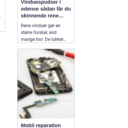
Vinduespudser i
odense sådan får du
skinnende rene
g
ruder året rundt
.
Rene vinduer gør en
større forskel, end
mange tror. De lukker
mere dagslys ind, får
hjem og
erhvervsbygninger til at
fremstå velholdte og
giver et bedre indeklima.
Flere boligejere og
virksomheder vælger
derfor at bruge en
professionel
01 July
2026
Mobil reparation