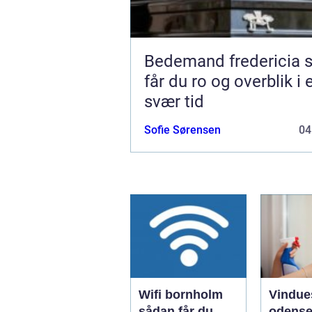
Bedemand fredericia sådan
får du ro og overblik i 
svær tid
Sofie Sørensen
04
Wifi bornholm
Vindue
sådan får du
odense såd