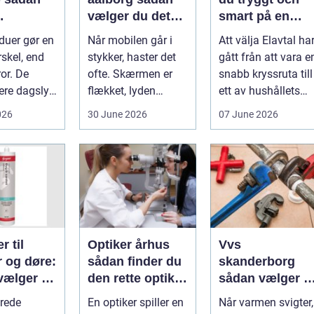
vælger du det
smart på en
nde rene
rette værksted
rörlig elmarkna
duer gør en
Når mobilen går i
Att välja Elavtal ha
ret rundt
rskel, end
stykker, haster det
gått från att vara e
or. De
ofte. Skærmen er
snabb kryssruta till
ere dagslys
flækket, lyden
ett av hushållets
hjem og
hakker, eller
viktigaste ekonom..
026
30 June 2026
07 June 2026
..
batteriet løber ...
r til
Optiker århus
Vvs
r og døre:
sådan finder du
skanderborg
vælger og
den rette optiker
sådan vælger d
 du dem
i byen
den rigtige
rede
En optiker spiller en
Når varmen svigter,
installatør