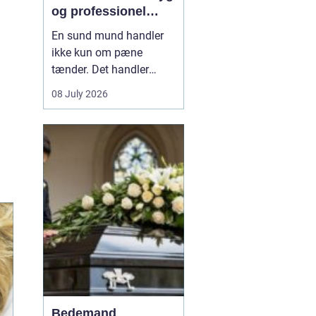
og professionel
tandpleje
En sund mund handler
ikke kun om pæne
tænder. Det handler
også om at kunne spise
08 July 2026
uden smerter, tale frit og
smile uden at være
bekymret. For mange i
og omkring Asnæs kan
det dog være en
udfordring at finde den
rette tandlæge, især hvis
man har haft d...
Bedemand