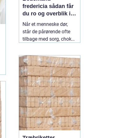
fredericia sådan får
du ro og overblik i
en svær tid
Når et menneske dør,
står de pårørende ofte
tilbage med sorg, chok
og mange spørgsmål.
Hvad skal gøres først?
Hvem kontakter man?
Hvordan skaber man en
afsked, som føles rigtig?
Her spiller en lokal
04
July 2026
Træbriketter