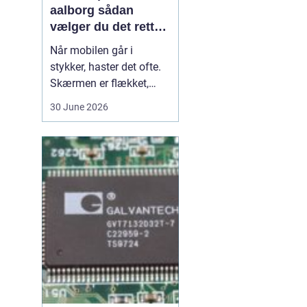
aalborg sådan
vælger du det rette
værksted
Når mobilen går i
stykker, haster det ofte.
Skærmen er flækket,
lyden hakker, eller
30 June 2026
batteriet løber tør alt for
hurtigt. I en by som
Aalborg er der flere
værksteder at vælge
imellem, og det kan være
svært at gennemskue,
hvem der faktisk leverer
god k...