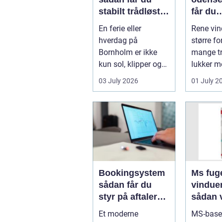
stabilt trådløst
får du
net på klippeøen
skinne
En ferie eller
Rene vin
ruder å
hverdag på
større fo
Bornholm er ikke
mange tr
kun sol, klipper og
lukker m
strand. For mange
ind, får 
03 July 2026
01 July 2
er en stabil intern...
erhvervs.
Bookingsystem
Ms fuge
sådan får du
vindue
styr på aftaler
sådan 
og
bruger
Et moderne
MS-base
arbejdsgange
rigtigt