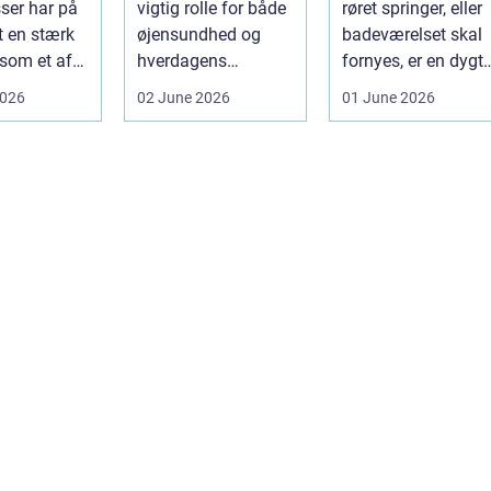
ser har på
vigtig rolle for både
røret springer, eller
t en stærk
øjensundhed og
badeværelset skal
 som et af
hverdagens
fornyes, er en dygti
alsidige
komfort. I en by
VVS-installatør gu..
2026
02 June 2026
01 June 2026
indu...
som Aarhus, h...