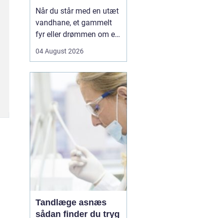
Når du står med en utæt
vandhane, et gammelt
fyr eller drømmen om et
nyt badeværelse, kan en
04 August 2026
dygtig VVSer være
forskellen på en hurtig
løsning og en dyr
langtidsskade. I Viborg
og omegn findes der
mange fagfolk, men
hvordan sikrer du dig, at
du vælge...
Tandlæge asnæs
sådan finder du tryg