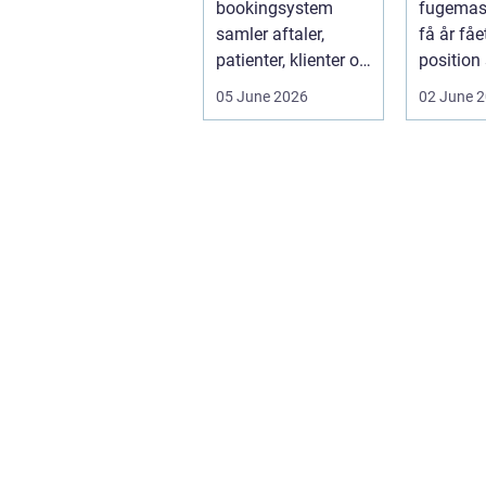
bookingsystem
fugemas
samler aftaler,
få år fåe
patienter, klienter og
position
interne
de mest 
05 June 2026
02 June 
arbejdsgange ét
valg til v
sted. I sund...