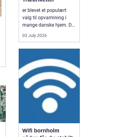
er blevet et populært
valg til opvarmning i
mange danske hjem. De
er nemme at håndtere,
03 July 2026
giver en høj varme og
kan være en mere
ensartet varmekilde end
almindeligt brænde.
Samtidig kan de udnytte
resttræ fra træindustrien,
som ellers ville gå til
spil...
Wifi bornholm