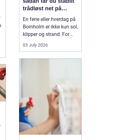
sådan får du stabilt
trådløst net på
d
klippeøen
r
En ferie eller hverdag på
n
Bornholm er ikke kun sol,
klipper og strand. For
mange er en stabil
03 July 2026
.
internetforbindelse
blevet lige så vigtig som
strøm og vand. Uanset
om du arbejder på
afstand, streamer film i
sommerhuset eller driver
en mindre virksomhed...
u