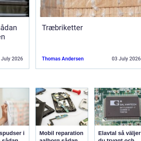
Træbriketter
en
 July 2026
Thomas Andersen
03 July 2026
spudser i
Mobil reparation
Elavtal så väljer
an
aalborg sådan
du tryggt och