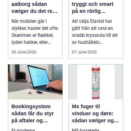
aalborg sådan
tryggt och smart
vælger du det rette
på en rörlig
værksted
elmarknad
Når mobilen går i
Att välja Elavtal har
stykker, haster det ofte.
gått från att vara en
Skærmen er flækket,
snabb kryssruta till ett
lyden hakker, eller
av hushållets
batteriet løber ...
viktigaste ekonom...
30 June 2026
07 June 2026
Bookingsystem
Ms fuger til
sådan får du styr
vinduer og døre:
på aftaler og
sådan vælger og
arbejdsgange
bruger du dem
Et moderne
MS-baserede