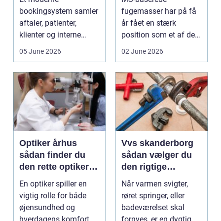
rigtigt
bookingsystem samler
fugemasser har på få
aftaler, patienter,
år fået en stærk
klienter og interne
position som et af de
arbejdsgange ét sted. I
mest alsidige valg til
05 June 2026
02 June 2026
sund...
vindu...
Optiker århus
Vvs skanderborg
sådan finder du
sådan vælger du
den rette optiker i
den rigtige
byen
installatør
En optiker spiller en
Når varmen svigter,
vigtig rolle for både
røret springer, eller
øjensundhed og
badeværelset skal
hverdagens komfort. I
fornyes, er en dygtig