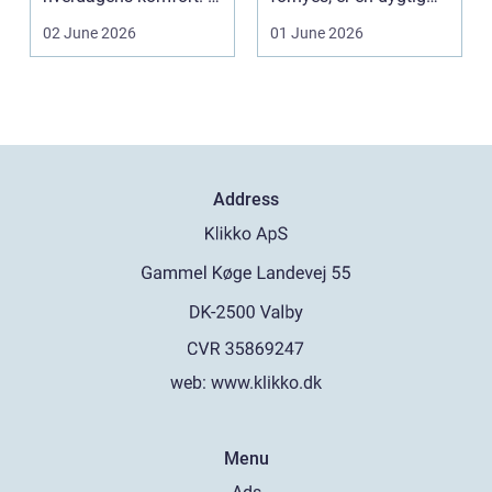
en by som Aarhus, h...
VVS-installatør gu...
02 June 2026
01 June 2026
Address
web:
www.klikko.dk
Menu