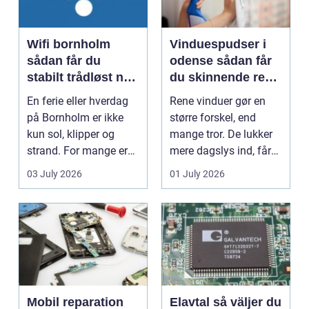
Wifi bornholm
Vinduespudser i
sådan får du
odense sådan får
stabilt trådløst net
du skinnende rene
på klippeøen
ruder året rundt
En ferie eller hverdag
Rene vinduer gør en
på Bornholm er ikke
større forskel, end
kun sol, klipper og
mange tror. De lukker
strand. For mange er
mere dagslys ind, får
en stabil intern...
hjem og erhvervs...
03 July 2026
01 July 2026
Mobil reparation
Elavtal så väljer du