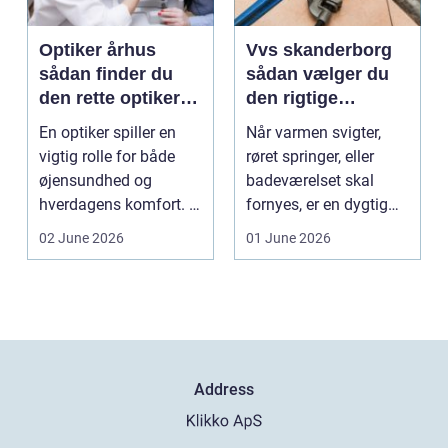
Optiker århus
Vvs skanderborg
sådan finder du
sådan vælger du
den rette optiker i
den rigtige
byen
installatør
En optiker spiller en
Når varmen svigter,
vigtig rolle for både
røret springer, eller
øjensundhed og
badeværelset skal
hverdagens komfort. I
fornyes, er en dygtig
en by som Aarhus, h...
VVS-installatør gu...
02 June 2026
01 June 2026
Address