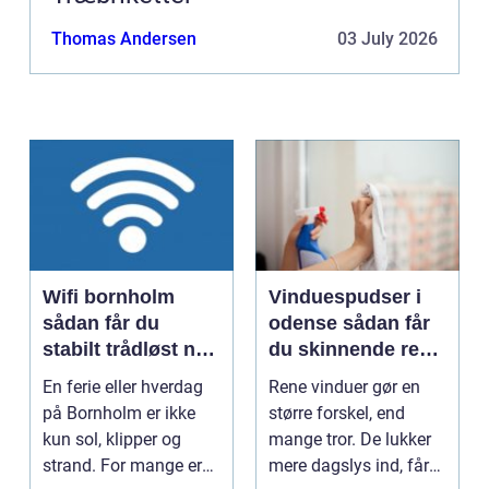
Thomas Andersen
03 July 2026
Wifi bornholm
Vinduespudser i
sådan får du
odense sådan får
stabilt trådløst net
du skinnende rene
på klippeøen
ruder året rundt
En ferie eller hverdag
Rene vinduer gør en
på Bornholm er ikke
større forskel, end
kun sol, klipper og
mange tror. De lukker
strand. For mange er
mere dagslys ind, får