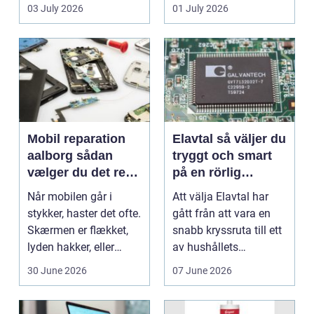
en stabil intern...
hjem og erhvervs...
03 July 2026
01 July 2026
Mobil reparation
Elavtal så väljer du
aalborg sådan
tryggt och smart
vælger du det rette
på en rörlig
værksted
elmarknad
Når mobilen går i
Att välja Elavtal har
stykker, haster det ofte.
gått från att vara en
Skærmen er flækket,
snabb kryssruta till ett
lyden hakker, eller
av hushållets
batteriet løber ...
viktigaste ekonom...
30 June 2026
07 June 2026