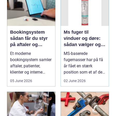
Bookingsystem
Ms fuger til
sådan får du styr
vinduer og døre:
på aftaler og
sådan vælger og
arbejdsgange
bruger du dem
Et moderne
MS-baserede
rigtigt
bookingsystem samler
fugemasser har på få
aftaler, patienter,
år fået en stærk
klienter og interne
position som et af de
arbejdsgange ét sted. I
mest alsidige valg til
05 June 2026
02 June 2026
sund...
vindu...