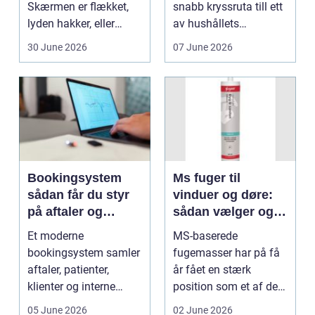
Skærmen er flækket,
snabb kryssruta till ett
lyden hakker, eller
av hushållets
batteriet løber ...
viktigaste ekonom...
30 June 2026
07 June 2026
Bookingsystem
Ms fuger til
sådan får du styr
vinduer og døre:
på aftaler og
sådan vælger og
arbejdsgange
bruger du dem
Et moderne
MS-baserede
rigtigt
bookingsystem samler
fugemasser har på få
aftaler, patienter,
år fået en stærk
klienter og interne
position som et af de
arbejdsgange ét sted. I
mest alsidige valg til
05 June 2026
02 June 2026