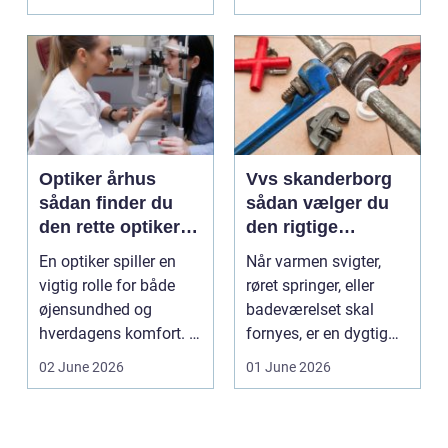
sund...
vindu...
Optiker århus
Vvs skanderborg
sådan finder du
sådan vælger du
den rette optiker i
den rigtige
byen
installatør
En optiker spiller en
Når varmen svigter,
vigtig rolle for både
røret springer, eller
øjensundhed og
badeværelset skal
hverdagens komfort. I
fornyes, er en dygtig
en by som Aarhus, h...
VVS-installatør gu...
02 June 2026
01 June 2026