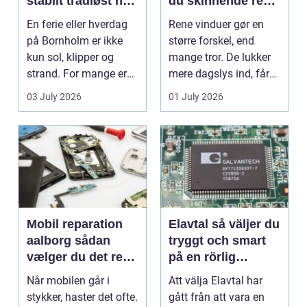
stabilt trådløst net
du skinnende rene
på klippeøen
ruder året rundt
En ferie eller hverdag
Rene vinduer gør en
på Bornholm er ikke
større forskel, end
kun sol, klipper og
mange tror. De lukker
strand. For mange er
mere dagslys ind, får
en stabil intern...
hjem og erhvervs...
03 July 2026
01 July 2026
Mobil reparation
Elavtal så väljer du
aalborg sådan
tryggt och smart
vælger du det rette
på en rörlig
værksted
elmarknad
Når mobilen går i
Att välja Elavtal har
stykker, haster det ofte.
gått från att vara en