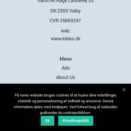
web:
www.klikko.dk
Menu
Ads
About Us
Cookies
På vores website bruges cookies til at huske dine indstillinger,
Contact
statistik og personalisering af indhold og annoncer. Denne
Sitemap
information deles med tredjepart. Ved fortsat brug af websiden
godkender du cookiepolitikken.
Ok
Privatlivspolitik