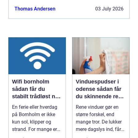
Thomas Andersen
03 July 2026
Wifi bornholm
Vinduespudser i
sådan får du
odense sådan får
stabilt trådløst net
du skinnende rene
på klippeøen
ruder året rundt
En ferie eller hverdag
Rene vinduer gør en
på Bornholm er ikke
større forskel, end
kun sol, klipper og
mange tror. De lukker
strand. For mange er
mere dagslys ind, får
en stabil intern...
hjem og erhvervs...