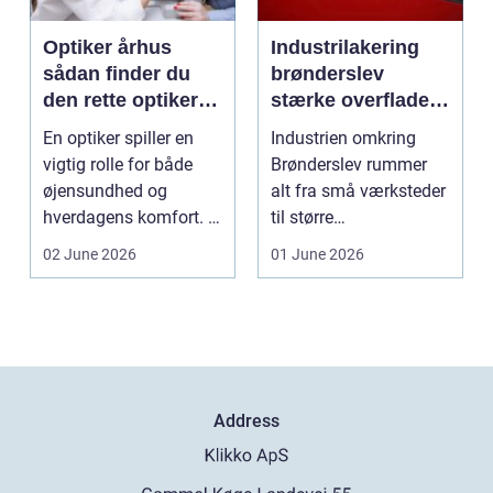
Optiker århus
Industrilakering
sådan finder du
brønderslev
den rette optiker i
stærke overflader
byen
til industri og
En optiker spiller en
Industrien omkring
erhverv
vigtig rolle for både
Brønderslev rummer
øjensundhed og
alt fra små værksteder
hverdagens komfort. I
til større
en by som Aarhus, h...
produktionsvirksomhe
02 June 2026
01 June 2026
der. Fæl...
Address