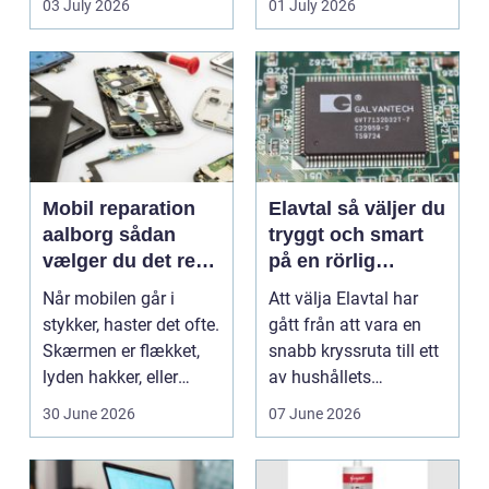
03 July 2026
01 July 2026
Mobil reparation
Elavtal så väljer du
aalborg sådan
tryggt och smart
vælger du det rette
på en rörlig
værksted
elmarknad
Når mobilen går i
Att välja Elavtal har
stykker, haster det ofte.
gått från att vara en
Skærmen er flækket,
snabb kryssruta till ett
lyden hakker, eller
av hushållets
batteriet løber ...
viktigaste ekonom...
30 June 2026
07 June 2026