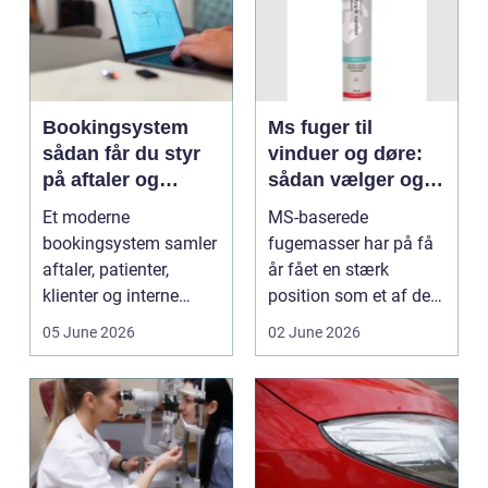
Bookingsystem
Ms fuger til
sådan får du styr
vinduer og døre:
på aftaler og
sådan vælger og
arbejdsgange
bruger du dem
Et moderne
MS-baserede
rigtigt
bookingsystem samler
fugemasser har på få
aftaler, patienter,
år fået en stærk
klienter og interne
position som et af de
arbejdsgange ét sted. I
mest alsidige valg til
05 June 2026
02 June 2026
sund...
vindu...