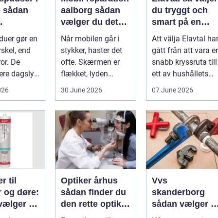
an
aalborg sådan
du tryggt och
vælger du det
smart på en
nde rene
rette værksted
rörlig elmarkna
duer gør en
Når mobilen går i
Att välja Elavtal ha
ret rundt
rskel, end
stykker, haster det
gått från att vara e
or. De
ofte. Skærmen er
snabb kryssruta till
ere dagslys
flækket, lyden
ett av hushållets
hjem og
hakker, eller
viktigaste ekonom..
026
30 June 2026
07 June 2026
..
batteriet løber ...
r til
Optiker århus
Vvs
r og døre:
sådan finder du
skanderborg
vælger og
den rette optiker
sådan vælger d
 du dem
i byen
den rigtige