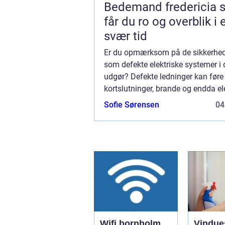
Bedemand fredericia sådan
får du ro og overblik i 
svær tid
Er du opmærksom på de sikkerheds
som defekte elektriske systemer i 
udgør? Defekte ledninger kan føre 
kortslutninger, brande og endda el
stød. For at forhindre dette er det v
Sofie Sørensen
04
kontrollere hjemmets elektriske inst
Wifi bornholm
Vindue