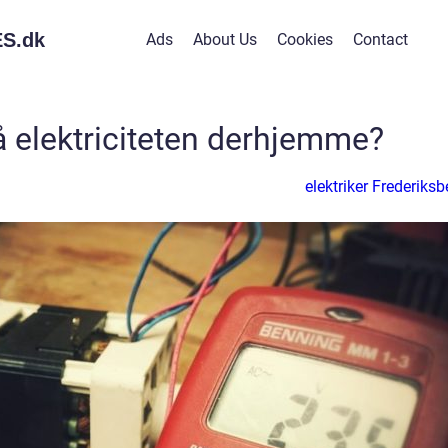
S.
dk
Ads
About Us
Cookies
Contact
på elektriciteten derhjemme?
elektriker Frederiksb