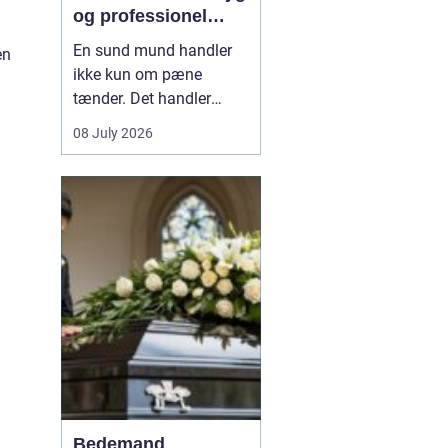
og professionel
tandpleje
En sund mund handler
en
ikke kun om pæne
tænder. Det handler
også om at kunne spise
08 July 2026
uden smerter, tale frit og
smile uden at være
bekymret. For mange i
og omkring Asnæs kan
det dog være en
udfordring at finde den
rette tandlæge, især hvis
man har haft d...
Bedemand