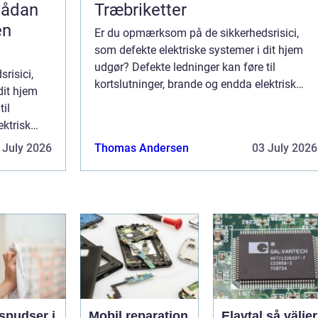
Træbriketter
en
Er du opmærksom på de sikkerhedsrisici,
som defekte elektriske systemer i dit hjem
udgør? Defekte ledninger kan føre til
risici,
kortslutninger, brande og endda elektrisk
dit hjem
stød. For at forhindre dette er det vigtigt at
til
kontrollere hjemmets elektriske installa...
ektrisk
igtigt at
 July 2026
Thomas Andersen
03 July 2026
alla...
spudser i
Mobil reparation
Elavtal så väljer