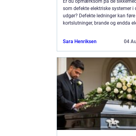
Er du opmærksom på de sikkerheds
som defekte elektriske systemer i 
udgør? Defekte ledninger kan føre 
kortslutninger, brande og endda el
stød. For at forhindre dette er det v
kontrollere hjemmets elektriske inst
Sara Henriksen
04 A