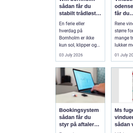
sådan får du
odense såd
stabilt trådløst
får du
net på klippeøen
skinne
En ferie eller
Rene vin
ruder å
hverdag på
større fo
Bornholm er ikke
mange tr
kun sol, klipper og
lukker m
strand. For mange
ind, får 
03 July 2026
01 July 2
er en stabil intern...
erhvervs.
Bookingsystem
Ms fuge
sådan får du
vindue
styr på aftaler
sådan 
og
bruger