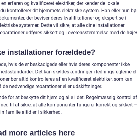
 en erfaren og kvalificeret elektriker, der kender de lokale
u kontrollerer dit hjemmets elektriske system. Han eller hun bø
okumenter, der beviser deres kvalifikationer og ekspertise i
ektriske systemer. Dette vil sikre, at alle dine installationer
e reparationer udføres sikkert og i overensstemmelse med de høje
ke installationer forældede?
dede, hvis de er beskadigede eller hvis deres komponenter ikke
edsstandarder. Det kan skyldes ændringer i ledningsreglerne el
ioner bør altid kontrolleres af en kvalificeret elektriker, som kan
slå de nødvendige reparationer eller udskiftninger.
nde for at beskytte dit hjem og alle i det. Regelmæssig kontrol a
ed til at sikre, at alle komponenter fungerer korrekt og sikkert 
n familie altid er i sikkerhed.
d more articles here