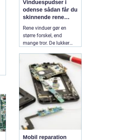
Vinduespudser i
odense sådan får du
skinnende rene
ruder året rundt
Rene vinduer gør en
større forskel, end
mange tror. De lukker
mere dagslys ind, får
hjem og
erhvervsbygninger til at
fremstå velholdte og
giver et bedre indeklima.
Flere boligejere og
virksomheder vælger
derfor at bruge en
professionel
01 July
2026
Mobil reparation