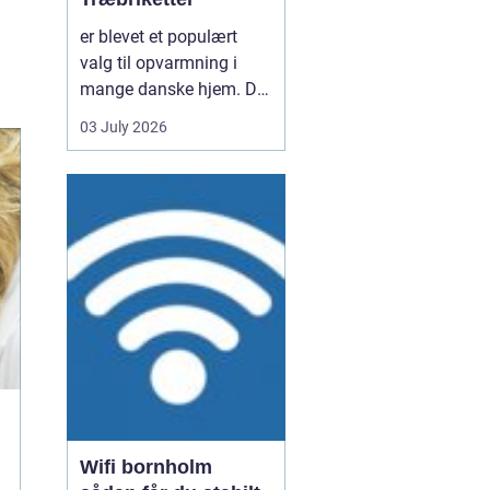
er blevet et populært
valg til opvarmning i
mange danske hjem. De
er nemme at håndtere,
03 July 2026
giver en høj varme og
kan være en mere
ensartet varmekilde end
almindeligt brænde.
Samtidig kan de udnytte
resttræ fra træindustrien,
som ellers ville gå til
spil...
Wifi bornholm