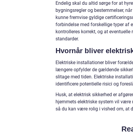
Endelig skal du altid sørge for at hyre
bygningsregler og bestemmelser, når d
kunne fremvise gyldige certificeringsd
forbindelse med forskellige typer af el
kontrolleres korrekt, og at eventuell
standarder.
Hvornår bliver elektris
Elektriske installationer bliver foræl
længere opfylder de gældende sikkerh
slitage med tiden. Elektriske installat
identificere potentielle risici og fore
Husk, at elektrisk sikkerhed er afgøre
hjemmets elektriske system vil være m
så du kan være rolig i vished om, at di
Rea