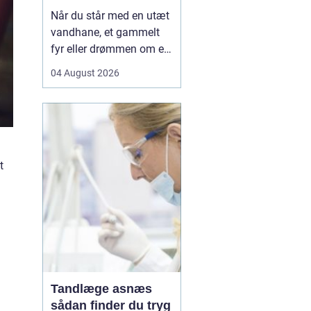
Når du står med en utæt
vandhane, et gammelt
fyr eller drømmen om et
nyt badeværelse, kan en
04 August 2026
dygtig VVSer være
forskellen på en hurtig
løsning og en dyr
langtidsskade. I Viborg
og omegn findes der
t
mange fagfolk, men
hvordan sikrer du dig, at
du vælge...
Tandlæge asnæs
sådan finder du tryg