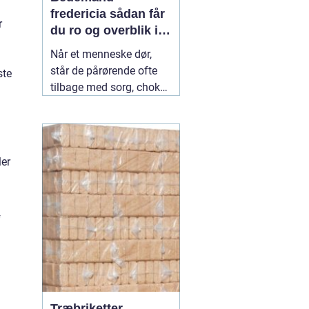
fredericia sådan får
r
du ro og overblik i
en svær tid
Når et menneske dør,
står de pårørende ofte
ste
tilbage med sorg, chok
og mange spørgsmål.
Hvad skal gøres først?
Hvem kontakter man?
Hvordan skaber man en
ler
afsked, som føles rigtig?
Her spiller en lokal
04
July 2026
f
–
Træbriketter