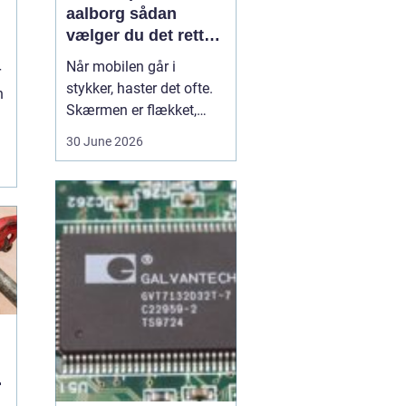
aalborg sådan
vælger du det rette
værksted
d
Når mobilen går i
r
stykker, haster det ofte.
n
Skærmen er flækket,
lyden hakker, eller
30 June 2026
batteriet løber tør alt for
.
hurtigt. I en by som
Aalborg er der flere
værksteder at vælge
imellem, og det kan være
svært at gennemskue,
hvem der faktisk leverer
god k...
u