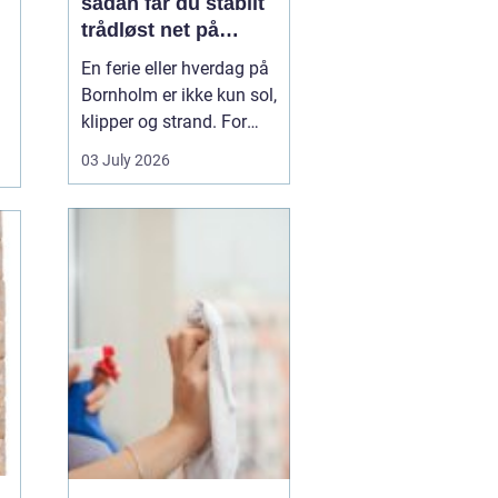
sådan får du stabilt
trådløst net på
klippeøen
En ferie eller hverdag på
Bornholm er ikke kun sol,
klipper og strand. For
mange er en stabil
03 July 2026
internetforbindelse
blevet lige så vigtig som
strøm og vand. Uanset
om du arbejder på
afstand, streamer film i
sommerhuset eller driver
en mindre virksomhed...