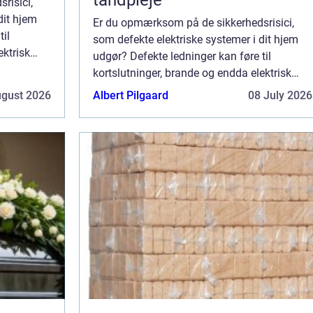
risici,
dit hjem
Er du opmærksom på de sikkerhedsrisici,
til
som defekte elektriske systemer i dit hjem
ektrisk
udgør? Defekte ledninger kan føre til
igtigt at
kortslutninger, brande og endda elektrisk
alla...
stød. For at forhindre dette er det vigtigt at
ugust 2026
Albert Pilgaard
08 July 2026
kontrollere hjemmets elektriske installa...