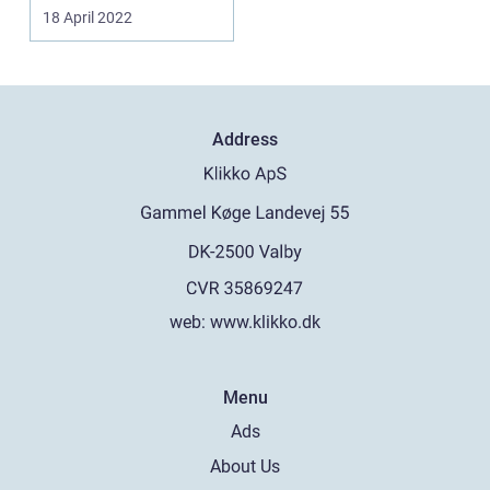
hjemmeside, eller står
18 April 2022
du for a...
Address
web:
www.klikko.dk
Menu
Ads
About Us