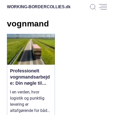
WORKING-BORDERCOLLIES.
dk
vognmand
Professionelt
vognmandsarbejd
e: Din nøgle til
effektiv transport
I en verden, hvor
logistik og punktlig
levering er
altafgørende for både