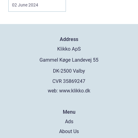
føler sig nervøse eller
02 June 2024
end...
Address
web:
www.klikko.dk
Menu
Ads
About Us