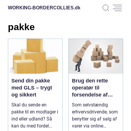
WORKING-BORDERCOLLIES.
dk
pakke
Send din pakke
Brug den rette
med GLS – trygt
operatør til
og sikkert
forsendelse af
erhvervs pakke
Skal du sende en
Som selvstændig
pakke til en modtager i
erhvervsdrivende, som
ind eller udland? Så
benytter sig af salg af
kan du med fordel
varer via online