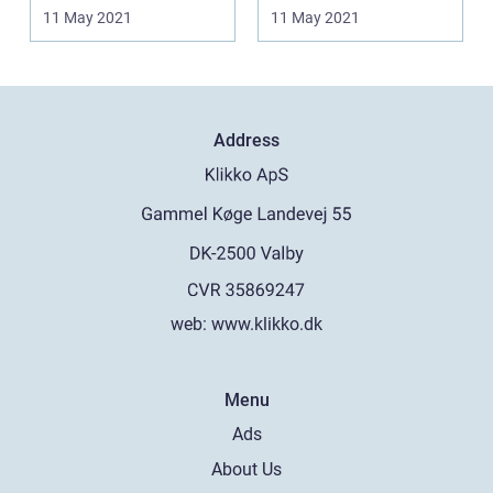
Det giver dig mulighed
fritidshus? Så kan du
11 May 2021
11 May 2021
for at...
m...
Address
web:
www.klikko.dk
Menu
Ads
About Us