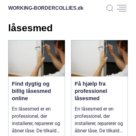
WORKING-BORDERCOLLIES.
dk
låsesmed
Find dygtig og
Få hjælp fra
billig låsesmed
professionel
online
låsesmed
En låsesmed er en
En låsesmed er en
professionel, der
professionel, der
installerer, reparerer og
installerer, reparerer og
åbner låse. De tilkaldes
åbner låse. De tilkaldes